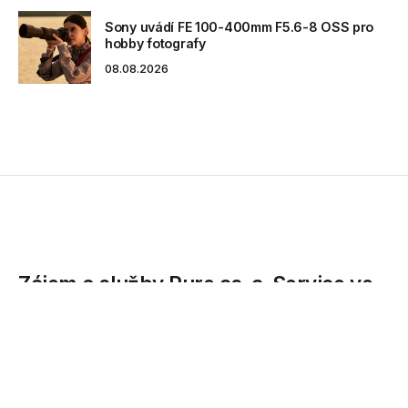
Sony uvádí FE 100-400mm F5.6-8 OSS pro
hobby fotografy
08.08.2026
Zájem o služby Pure as-a-Service ve
světě roste￼
Společnost Pure Storage® (NYSE: PSTG), průkopník v
poskytování pokročilých technologií a služeb v oblasti
ukládání dat, oznámila, že zákazníci ve stále větší míře