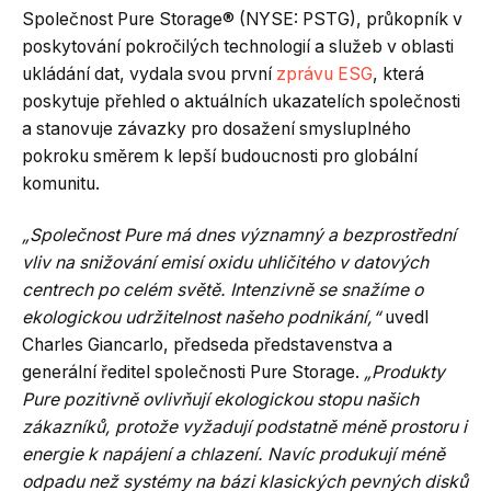
Společnost Pure Storage® (NYSE: PSTG), průkopník v
poskytování pokročilých technologií a služeb v oblasti
ukládání dat, vydala svou první
zprávu ESG
, která
poskytuje přehled o aktuálních ukazatelích společnosti
a stanovuje závazky pro dosažení smysluplného
pokroku směrem k lepší budoucnosti pro globální
komunitu.
„Společnost Pure má dnes významný a bezprostřední
vliv na snižování emisí oxidu uhličitého v datových
centrech po celém světě. Intenzivně se snažíme o
ekologickou udržitelnost našeho podnikání,“
uvedl
Charles Giancarlo, předseda představenstva a
generální ředitel společnosti Pure Storage.
„Produkty
Pure pozitivně ovlivňují ekologickou stopu našich
zákazníků, protože vyžadují podstatně méně prostoru i
energie k napájení a chlazení. Navíc produkují méně
odpadu než systémy na bázi klasických pevných disků