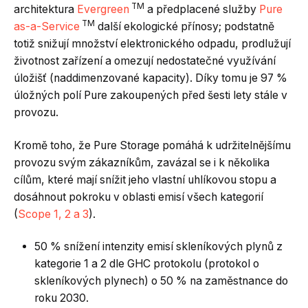
TM
architektura
Evergreen
a předplacené služby
Pure
TM
as-a-Service
další ekologické přínosy; podstatně
totiž snižují množství elektronického odpadu, prodlužují
životnost zařízení a omezují nedostatečné využívání
úložišť (naddimenzované kapacity). Díky tomu je 97 %
úložných polí Pure zakoupených před šesti lety stále v
provozu.
Kromě toho, že Pure Storage pomáhá k udržitelnějšímu
provozu svým zákazníkům, zavázal se i k několika
cílům, které mají snížit jeho vlastní uhlíkovou stopu a
dosáhnout pokroku v oblasti emisí všech kategorií
(
Scope 1, 2 a 3
).
50 % snížení intenzity emisí skleníkových plynů z
kategorie 1 a 2 dle GHC protokolu (protokol o
skleníkových plynech) o 50 % na zaměstnance do
roku 2030.