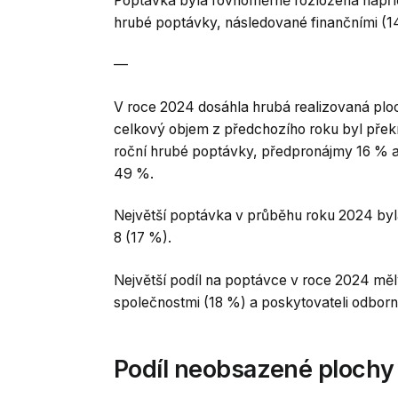
Poptávka byla rovnoměrně rozložena napříč 
hrubé poptávky, následované finančními (1
—
V roce 2024 dosáhla hrubá realizovaná plo
celkový objem z předchozího roku byl pře
roční hrubé poptávky, předpronájmy 16 % a
49 %.
Největší poptávka v průběhu roku 2024 by
8 (17 %).
Největší podíl na poptávce v roce 2024 měl
společnostmi (18 %) a poskytovateli odborn
Podíl neobsazené plochy 