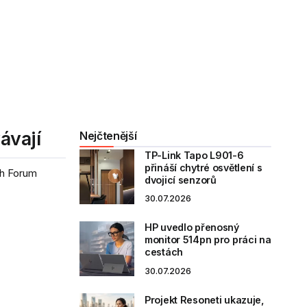
ávají
Nejčtenější
TP-Link Tapo L901-6
přináší chytré osvětlení s
ch Forum
dvojicí senzorů
30.07.2026
HP uvedlo přenosný
monitor 514pn pro práci na
cestách
30.07.2026
Projekt Resoneti ukazuje,