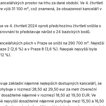
celářských prostor na trhu za dané období. Ve 4. čtvrtletí
 výši 31 100 m², což znamená, že obsazenost kanceláří v
ve 4. čtvrtletí 2024 oproti předchozímu čtvrtletí snížila o
srovnání to představuje nárůst o 24 bazických bodů.
elářských ploch v Praze se snížil na 290 700 m². Nejnižší
ze 2 (2,6 %) a v Praze 8 (3,6 %). Naopak nejvyšší byla
(12 %).
avuje základní nájemné nejlepších dostupných kanceláří, se
pohybuje v rozmezí 28,50 až 29,50 eur za metr čtvereční
í dosažitelné nájemné v rozmezí 18,50 až 19,50 EUR. Ve
bě nejvyšší dosažitelné nájemné pohybuje mezi 15,50 a 16,50