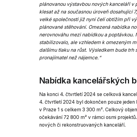
plánovanou výstavbou nových kanceláří v p
klesat až na současnou úroveň dosahující 7
velké společnosti již nyní čelí obtížím při
plánované stěhování. Omezená nabídka nov
nerovnováhu mezi nabídkou a poptávkou. 
stabilizovalo
, ale vzhledem k omezeným mo
dalšímu tlaku na růst. Výsledkem bude trh 
pronajímatel než nájemce.“
Nabídka kancelářských 
Na konci 4. čtvrtletí 2024 se celková kance
4. čtvrtletí 2024 byl dokončen pouze jeden
v Praze 1 s celkem 3 300 m². Celkový obj
očekávání 72 800 m² v rámci osmi projektů
nových či rekonstruovaných kanceláří.