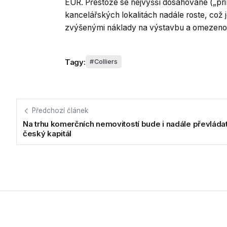
EUR. Přestože se nejvyšší dosahované („pr
kancelářských lokalitách nadále roste, což
zvýšenými náklady na výstavbu a omezenou
Tagy:
Colliers
Předchozí článek
Na trhu komerčních nemovitostí bude i nadále převláda
český kapitál