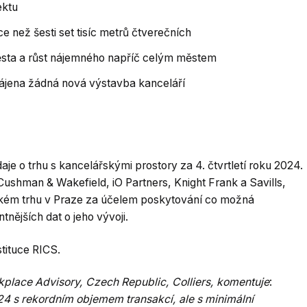
ektu
e než šesti set tisíc metrů čtverečních
ěsta a růst nájemného napříč celým městem
hájena žádná nová výstavba kanceláří
e o trhu s kancelářskými prostory za 4. čtvrtletí roku 2024.
Cushman & Wakefield, iO Partners, Knight Frank a Savills,
řském trhu v Praze za účelem poskytování co možná
tnějších dat o jeho vývoji.
tituce RICS.
place Advisory, Czech Republic, Colliers, komentuje
:
24 s rekordním objemem transakcí, ale s minimální