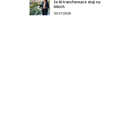
že AI transformace stojí na
lidech
30.07.2026