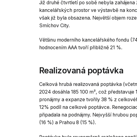
Již druhé čtvrtletí po sobě nebyla zahájen
kancelářských prostor ve výstavbě na konci 
však již byla obsazena. Největší objem roz
Smíchov City.
Většinu moderního kancelářského fondu (74 %
hodnocením AAA tvoří přibližně 21 %.
Realizovaná poptávka
Celková hrubá realizovaná poptávka (včetně 
2024 dosáhla 185 100 m², což představuje 
pronájmy a expanze tvořily 38 % z celkov
12% podíl na celkové poptávce. Renegociac
připadala na podnájmy. Nejvyšší hrubou p
(16 %) a Prahou 8 (15 %).