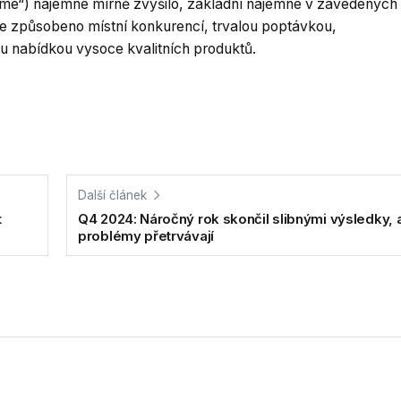
ime“) nájemné mírně zvýšilo, základní nájemné v zavedených
 je způsobeno místní konkurencí, trvalou poptávkou,
 nabídkou vysoce kvalitních produktů.
Další článek
t
Q4 2024: Náročný rok skončil slibnými výsledky, 
problémy přetrvávají