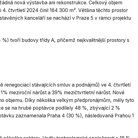
a žádná nová výstavba ani rekonstrukce. Celkový objem
4. čtvrtletí 2024 činil 164 300 m². Většina těchto prostor
estavěných kanceláří se nachází v Praze 5 v rámci projektu
) tvoří budovy třídy A, přičemž nejkvalitnější prostory s
renegociací stávajících smluv a podnájmů) ve 4. čtvrtletí
11% meziroční nárůst a 39% mezičtvrtletní nárůst. Nové
ého objemu. Díky několika velkým předpronájmům, měly tyto
e se na hrubé poptávce podílely 48 %, zbývající 2 %
optávku zaznamenala Praha 4 (30 %), následovaná Prahou 1