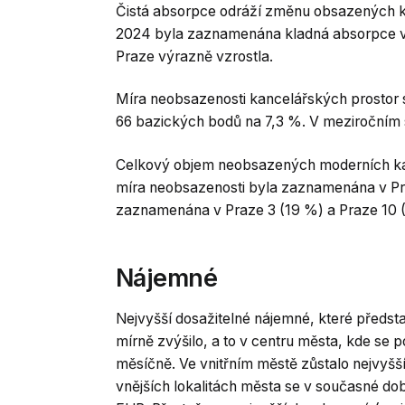
Čistá absorpce odráží změnu obsazených kan
2024 byla zaznamenána kladná absorpce ve
Praze výrazně vzrostla.
Míra neobsazenosti kancelářských prostor se 
66 bazických bodů na 7,3 %. V meziročním 
Celkový objem neobsazených moderních kanc
míra neobsazenosti byla zaznamenána v Pra
zaznamenána v Praze 3 (19 %) a Praze 10 
Nájemné
Nejvyšší dosažitelné nájemné, které předst
mírně zvýšilo, a to v centru města, kde se 
měsíčně. Ve vnitřním městě zůstalo nejvyšš
vnějších lokalitách města se v současné do