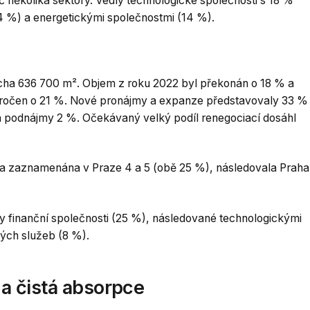
několika sektory. Vedly technologické společnosti s 18 %
4 %) a energetickými společnostmi (14 %).
cha 636 700 m². Objem z roku 2022 byl překonán o 18 % a
kročen o 21 %. Nové pronájmy a expanze představovaly 33 %
 podnájmy 2 %. Očekávaný velký podíl renegociací dosáhl
la zaznamenána v Praze 4 a 5 (obě 25 %), následovala Praha
y finanční společnosti (25 %), následované technologickými
ých služeb (8 %).
a čistá absorpce