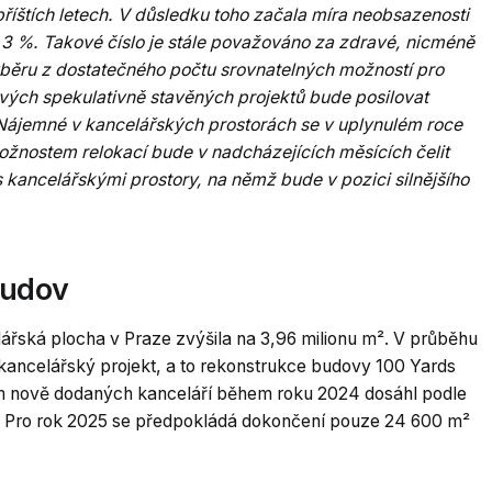
říštích letech. V důsledku toho začala míra neobsazenosti
,3 %. Takové číslo je stále považováno za zdravé, nicméně
 výběru z dostatečného počtu srovnatelných možností pro
ých spekulativně stavěných projektů bude posilovat
Nájemné v kancelářských prostorách se v uplynulém
roce
žnostem relokací bude v nadcházejících měsících čelit
s kancelářskými prostory, na němž bude v pozici silnějšího
budov
lářská plocha v Praze zvýšila na 3,96 milionu m². V průběhu
 kancelářský projekt, a to rekonstrukce budovy 100 Yards
em nově dodaných kanceláří během roku 2024 dosáhl podle
. Pro rok 2025 se předpokládá dokončení pouze 24 600 m²