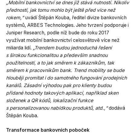
„Mobilní bankovnictví se dnes již stává nutností. Nikoliv
předností, jak tomu mohlo být ještě před více než
rokem,“
uvádí Štěpán Kouba, ředitel divize bankovních
systémů, ARBES Technologies. Jeho tvrzení podporuje i
Juniper Research, podle níž bude do roku 2017
využívat mobilní bankovnictví celosvětově více než
miliarda lidí.
„Trendem budou jednoduchá řešení
s širokou funkcionalitou a především snadnou
použitelností, a to jak směrem k zákazníkům, tak
směrem k pracovníkům bank. Trend mobility se bude
hlouběji promítat i do samotného fungování prodejních
kanálů. Zásadní výhodou pak pro klienty budou
přidané hodnoty takových aplikací, například sken
složenek a QR kódů, lokalizační funkce
s personalizovanou nabídkou produktů, atd.,“
dodává
Štěpán Kouba.
Transformace bankovních poboček