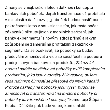
Změny se v nejbližších letech dotknou i konceptu
bankovních poboček. Jejich transformace už probíhala
v minulosti a další rozvoj „poboček budoucnosti“ bude
pokračovat i letos v souvislosti s tím, jak roste počet
zákazníků přistupujících z mobilních zařízení, jak
banky experimentují s novými zdroji příjmů a jakým
způsobem se zaměřují na profitabilní zákaznické
segmenty. Dá se očekávat, že pobočky se budou
především zmenšovat a více se soustředit na podporu
prodeje nových bankovních produktů.
„Zákazníci
budou i nadále navštěvovat pobočky kvůli komplexním
produktům, jako jsou hypotéky či investice, ovšem
řada rutinních činností se přesouvá do jiných kanálů.
Protože náklady na pobočky jsou vyšší, budou se
zmenšovat či transformovat na in-store pobočky či
pobočky kavárenského konceptu,“
komentuje Štěpán
Kouba. Důležitá pak bude volba, kam umístit