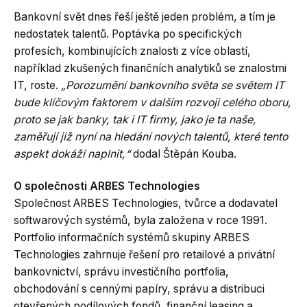
Bankovní svět dnes řeší ještě jeden problém, a tím je
nedostatek talentů. Poptávka po specifických
profesích, kombinujících znalosti z více oblastí,
například zkušených finančních analytiků se znalostmi
IT, roste.
„Porozumění bankovního světa se světem IT
bude klíčovým faktorem v dalším rozvoji celého oboru,
proto se jak banky, tak i IT firmy, jako je ta naše,
zaměřují již nyní na hledání nových talentů, které tento
aspekt dokáží naplnit,“
dodal Štěpán Kouba.
O společnosti ARBES Technologies
Společnost ARBES Technologies, tvůrce a dodavatel
softwarových systémů, byla založena v roce 1991.
Portfolio informačních systémů skupiny ARBES
Technologies zahrnuje řešení pro retailové a privátní
bankovnictví, správu investičního portfolia,
obchodování s cennými papíry, správu a distribuci
otevřených podílových fondů, finanční leasing a