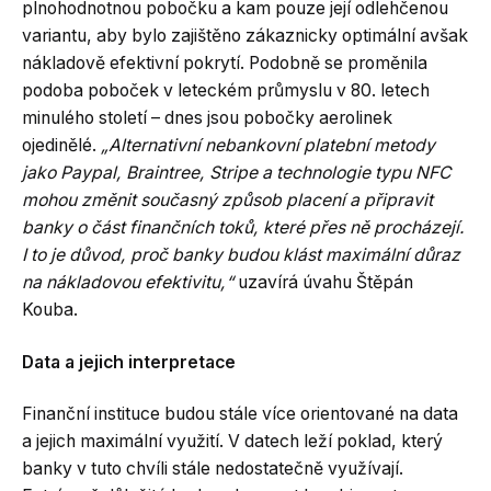
plnohodnotnou pobočku a kam pouze její odlehčenou
variantu, aby bylo zajištěno zákaznicky optimální avšak
nákladově efektivní pokrytí. Podobně se proměnila
podoba poboček v leteckém průmyslu v 80. letech
minulého století – dnes jsou pobočky aerolinek
ojedinělé.
„Alternativní nebankovní platební metody
jako Paypal, Braintree, Stripe a technologie typu NFC
mohou změnit současný způsob placení a připravit
banky o část finančních toků, které přes ně procházejí.
I to je důvod, proč banky budou klást maximální důraz
na nákladovou efektivitu,“
uzavírá úvahu Štěpán
Kouba.
Data a jejich interpretace
Finanční instituce budou stále více orientované na data
a jejich maximální využití. V datech leží poklad, který
banky v tuto chvíli stále nedostatečně využívají.