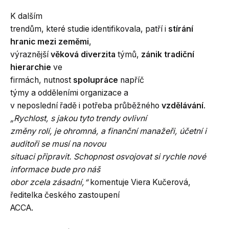
K dalším
trendům, které studie identifikovala, patří i
stírání
hranic mezi zeměmi
,
výraznější
věková diverzita
týmů,
zánik tradiční
hierarchie
ve
firmách, nutnost
spolupráce
napříč
týmy a odděleními organizace a
v neposlední řadě i potřeba průběžného
vzdělávání
.
„Rychlost, s jakou tyto trendy ovlivní
změny rolí, je ohromná, a finanční manažeři, účetní i
auditoři se musí na novou
situaci připravit. Schopnost osvojovat si rychle nové
informace bude pro náš
obor zcela zásadní,“
komentuje Viera Kučerová,
ředitelka českého zastoupení
ACCA.