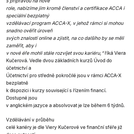
s přípravou na nové
role, nabízíme jim kromě členství a certifikace ACCA i
speciální bezplatný
vzdělávací program ACCA-X, v jehož rámci si mohou
snadno ověřit úroveň
svých znalostí online a zjistit, na co dalšího by se měli
zaměřit, aby i
v nové éře mohli stále rozvíjet svou kariéru,“
říká Viera
Kučerová. Vedle dvou základních kurzů Úvod do
účetnictví a
Účetnictví pro středně pokročilé jsou v rámci ACCA-X
bezplatně
k dispozici i kurzy související s řízením financí.
Dostupné jsou
v anglickém jazyce a absolvovat je lze během 6 týdnů.
Vzdělávání v průběhu
celé kariéry je dle Viery Kučerové ve finanční sféře již