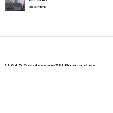
30.07.2026
V SAP Services snížili fluktuaci na
úroveň roku 2013
Dlouhodobý nedostatek uchazečů na pracovním trhu vedl
mnohé společnosti k přetahování pracovníků
zaměstnaných...
27.01.2020