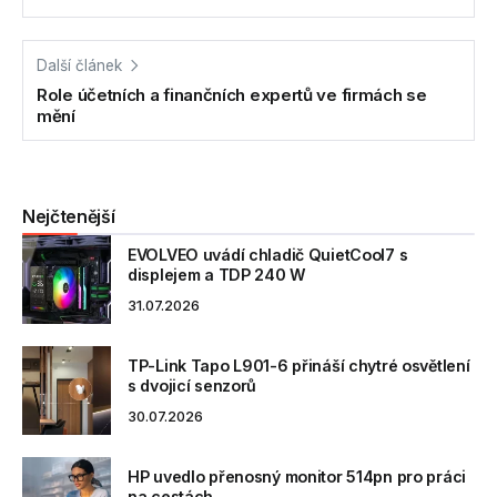
Další článek
Role účetních a finančních expertů ve firmách se
mění
Nejčtenější
EVOLVEO uvádí chladič QuietCool7 s
displejem a TDP 240 W
31.07.2026
TP-Link Tapo L901-6 přináší chytré osvětlení
s dvojicí senzorů
30.07.2026
HP uvedlo přenosný monitor 514pn pro práci
na cestách