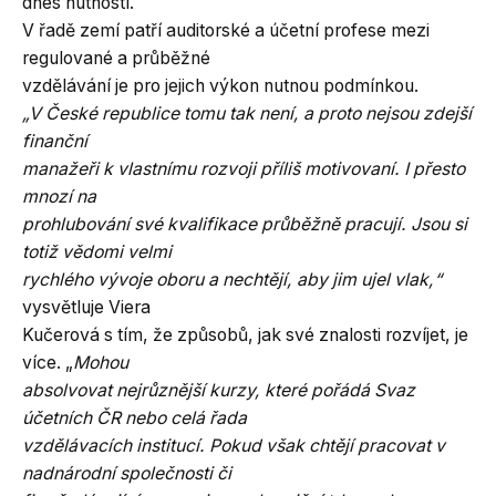
dnes nutností.
V řadě zemí patří auditorské a účetní profese mezi
regulované a průběžné
vzdělávání je pro jejich výkon nutnou podmínkou.
„V České republice tomu tak není, a proto nejsou zdejší
finanční
manažeři k vlastnímu rozvoji příliš motivovaní. I přesto
mnozí na
prohlubování své kvalifikace průběžně pracují. Jsou si
totiž vědomi velmi
rychlého vývoje oboru a nechtějí, aby jim ujel vlak,“
vysvětluje Viera
Kučerová s tím, že způsobů, jak své znalosti rozvíjet, je
více. „
Mohou
absolvovat nejrůznější kurzy, které pořádá Svaz
účetních ČR nebo celá řada
vzdělávacích institucí. Pokud však chtějí pracovat v
nadnárodní společnosti či