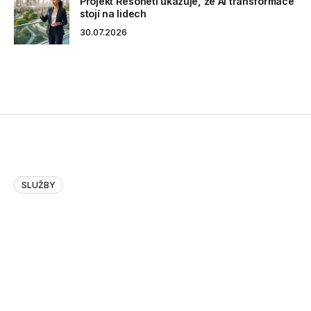
Projekt Resoneti ukazuje, že AI transformace
stojí na lidech
30.07.2026
SLUŽBY
Jak měřit pokrok v digitalizaci? Nový
Globální index digitalizace přináší
odpověď
V době rychlých technologických změn je zásadní mít
přehled o úrovni digitalizace a jejím vlivu na ekonomický