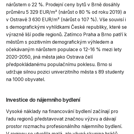
nárůstem o 22 %. Prodejní ceny bytů v Brně dosáhly
průměru 5 329 EUR/m² (nárůst o 80 % od roku 2019) a
v Ostravě 3 630 EUR/m² (nárůst o 107 %). Vše souvisí i
s demografickými vyhlídkami České republiky, které se
výrazně liší podle regionů. Zatímco Praha a Brno patří k
městům s pozitivním demografickým výhledem a
očekávaným nárůstem populace o 12-16 % mezi lety
2020-2050, jiná města jako Ostrava čelí
předpokládanému populačnímu poklesu. Brno si
udržuje silnou pozici univerzitního města s 89 studenty
na 1000 obyvatel.
Investice do nájemního bydlení
Vysoké náklady na financování bydlení začínají pro
řadu regionů představovat značnou výzvu a dávají
prostor rozmachu profesionálního nájemního bydlení.
V regionu se utvořila malá, ale vlivná skupina hráčů,