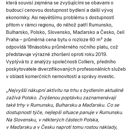
která souvisí zejména se zvyšujícími se obavami o
budoucí cenovou dostupnost bydlení a další vývoj
ekonomiky. Asi největšímu problému s dostupností
přitom v rámci regionu, do něhož patří Rumunsko,
Bulharsko, Polsko, Slovensko, Maďarsko a Česko, čelí
Praha – průměrná cena bytu o rozloze 60 m² zde
odpovídá 18násobku průměrného ročního platu, což
představuje výrazné zhoršení oproti roku 2019.
Vyplývá to z analýzy společnosti Colliers, předního
poskytovatele diverzifikovaných profesionálních služeb
v oblasti komerčních nemovitostí a správy investic.
„
Nejvyšší nákupní aktivitu na trhu s bydlením aktuálně
zažívá Polsko. Zvýšenou poptávku zaznamenávají
také trhy v Rumunsku, Bulharsku a Maďarsku. Co se
dostupnosti týče, nejlepší situace panuje v Rumunsku.
Na Slovensku, v některých částech Polska,
v Maďarsku a v Česku naproti tomu rostou náklady,