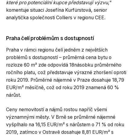
které pro potenciální kupce představují výzvu
,“
komentuje situaci Josefína Kurfürstová, senior
analytička společnosti Colliers v regionu CEE.
Praha čelí problémům s dostupností
Praha v rámci regionu čelí jedněm z největších
problémů s dostupností – průměrná cena bytu o
rozloze 60 m² zde odpovídá 18násobku průměrného
ročního platu, což představuje výrazné zhoršení oproti
roku 2019. Průměrné nájemné v Praze dosahuje 18,79
EUR/m² měsíčně, což od roku 2019 znamená 60 %
nárůst.
Ceny nemovitostí a nájmů rostou napříč všemi
významnými městy. V Brně se průměrné nájemné
vyšplhalo na 16,15 EUR/m² s nárůstem o 71 % od roku
2019, zatímco v Ostravě dosahuje 8,81 EUR/m² s