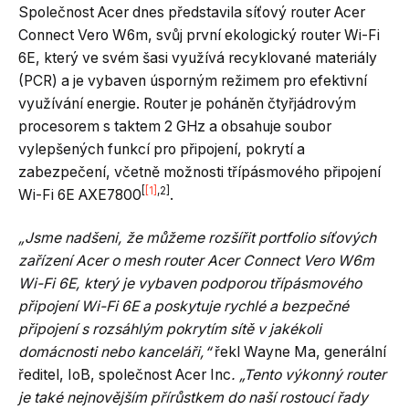
Společnost Acer dnes představila síťový router Acer
Connect Vero W6m, svůj první ekologický router Wi-Fi
6E, který ve svém šasi využívá recyklované materiály
(PCR) a je vybaven úsporným režimem pro efektivní
využívání energie. Router je poháněn čtyřjádrovým
procesorem s taktem 2 GHz a obsahuje soubor
vylepšených funkcí pro připojení, pokrytí a
zabezpečení, včetně možnosti třípásmového připojení
[
[1]
,2]
Wi-Fi 6E AXE7800
.
„Jsme nadšeni, že můžeme rozšířit portfolio síťových
zařízení Acer o mesh router Acer Connect Vero W6m
Wi-Fi 6E, který je vybaven podporou třípásmového
připojení Wi-Fi 6E a poskytuje rychlé a bezpečné
připojení s rozsáhlým pokrytím sítě v jakékoli
domácnosti nebo kanceláři,“
řekl Wayne Ma, generální
ředitel, IoB, společnost Acer Inc
. „Tento výkonný router
je také nejnovějším přírůstkem do naší rostoucí řady