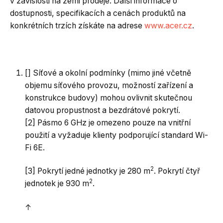
v závislosti na zemi prodeje. Další informace o
dostupnosti, specifikacích a cenách produktů na
konkrétních trzích získáte na adrese
www.acer.cz
.
[] Síťové a okolní podmínky (mimo jiné včetně
objemu síťového provozu, možností zařízení a
konstrukce budovy) mohou ovlivnit skutečnou
datovou propustnost a bezdrátové pokrytí.
[2] Pásmo 6 GHz je omezeno pouze na vnitřní
použití a vyžaduje klienty podporující standard Wi-
Fi 6E.
2
[3] Pokrytí jedné jednotky je 280 m
. Pokrytí čtyř
2
jednotek je 930 m
.
↑