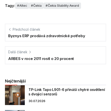
Tagy:
Altec
Čekia
Čekia Stability Award
Předchozí článek
Byznys ERP prodává zdravotnické potřeby
Další článek
ARBES v roce 2011 rostl o 20 procent
Nejčtenější
TP-Link Tapo L901-6 přináší chytré osvětlení
s dvojicí senzorů
30.07.2026