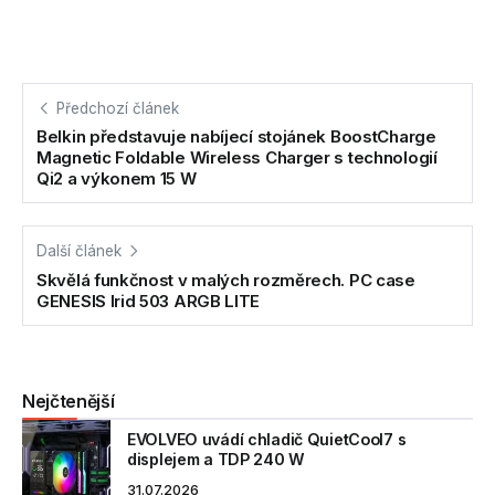
Předchozí článek
Belkin představuje nabíjecí stojánek BoostCharge
Magnetic Foldable Wireless Charger s technologií
Qi2 a výkonem 15 W
Další článek
Skvělá funkčnost v malých rozměrech. PC case
GENESIS Irid 503 ARGB LITE
Nejčtenější
EVOLVEO uvádí chladič QuietCool7 s
displejem a TDP 240 W
31.07.2026