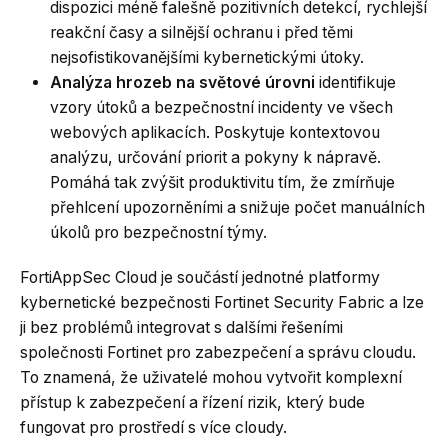
dispozici méně falešně pozitivních detekcí, rychlejší
reakční časy a silnější ochranu i před těmi
nejsofistikovanějšími kybernetickými útoky.
Analýza hrozeb na světové úrovni
identifikuje
vzory útoků a bezpečnostní incidenty ve všech
webových aplikacích. Poskytuje kontextovou
analýzu, určování priorit a pokyny k nápravě.
Pomáhá tak zvýšit produktivitu tím, že zmírňuje
přehlcení upozorněními a snižuje počet manuálních
úkolů pro bezpečnostní týmy.
FortiAppSec Cloud je součástí jednotné platformy
kybernetické bezpečnosti Fortinet Security Fabric a lze
ji bez problémů integrovat s dalšími řešeními
společnosti Fortinet pro zabezpečení a správu cloudu.
To znamená, že uživatelé mohou vytvořit komplexní
přístup k zabezpečení a řízení rizik, který bude
fungovat pro prostředí s více cloudy.