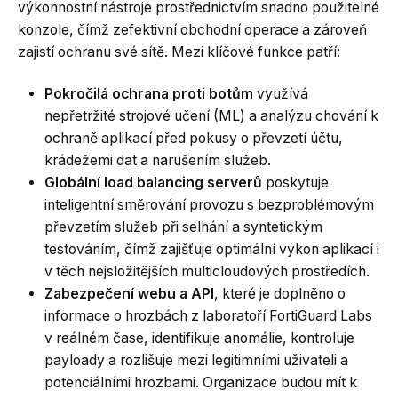
výkonnostní nástroje prostřednictvím snadno použitelné
konzole, čímž zefektivní obchodní operace a zároveň
zajistí ochranu své sítě. Mezi klíčové funkce patří:
Pokročilá ochrana proti botům
využívá
nepřetržité strojové učení (ML) a analýzu chování k
ochraně aplikací před pokusy o převzetí účtu,
krádežemi dat a narušením služeb.
Globální load balancing serverů
poskytuje
inteligentní směrování provozu s bezproblémovým
převzetím služeb při selhání a syntetickým
testováním, čímž zajišťuje optimální výkon aplikací i
v těch nejsložitějších multicloudových prostředích.
Zabezpečení webu a API
, které je doplněno o
informace o hrozbách z laboratoří
FortiGuard Labs
v reálném čase, identifikuje anomálie, kontroluje
payloady a rozlišuje mezi legitimními uživateli a
potenciálními hrozbami. Organizace budou mít k