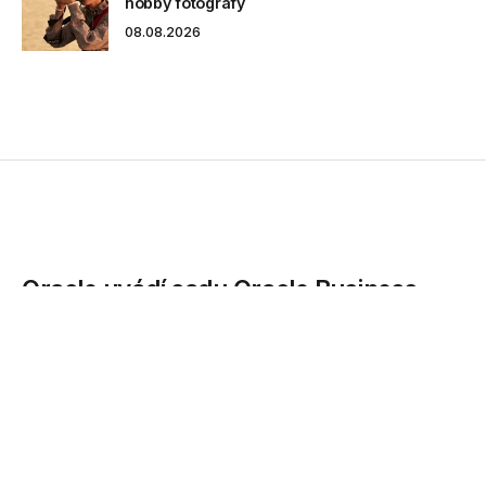
hobby fotografy
08.08.2026
Oracle uvádí sadu Oracle Business
Process Management Suite 12c
Kvalita řízení podnikových procesů rozhoduje o úspěchu
firem Jádrem současného byznysu jsou podnikové
procesy. Organizace,...
08.08.2014