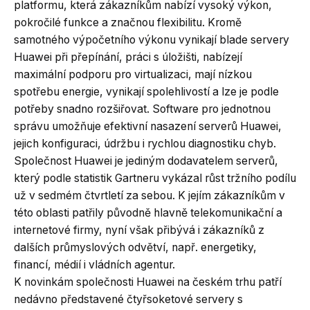
platformu, která zákazníkům nabízí vysoký výkon,
pokročilé funkce a značnou flexibilitu. Kromě
samotného výpočetního výkonu vynikají blade servery
Huawei při přepínání, práci s úložišti, nabízejí
maximální podporu pro virtualizaci, mají nízkou
spotřebu energie, vynikají spolehlivostí a lze je podle
potřeby snadno rozšiřovat. Software pro jednotnou
správu umožňuje efektivní nasazení serverů Huawei,
jejich konfiguraci, údržbu i rychlou diagnostiku chyb.
Společnost Huawei je jediným dodavatelem serverů,
který podle statistik Gartneru vykázal růst tržního podílu
už v sedmém čtvrtletí za sebou. K jejím zákazníkům v
této oblasti patřily původně hlavně telekomunikační a
internetové firmy, nyní však přibývá i zákazníků z
dalších průmyslových odvětví, např. energetiky,
financí, médií i vládních agentur.
K novinkám společnosti Huawei na českém trhu patří
nedávno představené čtyřsoketové servery s