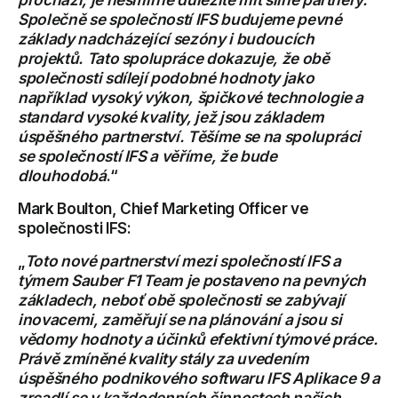
Společně se společností IFS budujeme pevné
základy nadcházející sezóny i budoucích
projektů. Tato spolupráce dokazuje, že obě
společnosti sdílejí podobné hodnoty jako
například vysoký výkon, špičkové technologie a
standard vysoké kvality, jež jsou základem
úspěšného partnerství. Těšíme se na spolupráci
se společností IFS a věříme, že bude
dlouhodobá
.“
Mark Boulton, Chief Marketing Officer ve
společnosti IFS:
„
Toto nové partnerství mezi společností IFS a
týmem Sauber F1 Team je postaveno na pevných
základech, neboť obě společnosti se zabývají
inovacemi, zaměřují se na plánování a jsou si
vědomy hodnoty a účinků efektivní týmové práce.
Právě zmíněné kvality stály za uvedením
úspěšného podnikového softwaru IFS Aplikace 9 a
zrcadlí se v každodenních činnostech našich