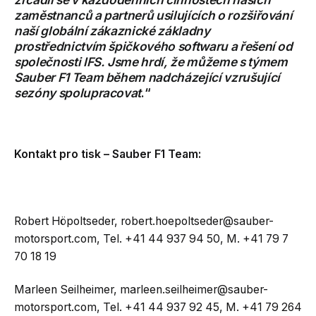
zaměstnanců a partnerů usilujících o rozšiřování
naší globální zákaznické základny
prostřednictvím špičkového softwaru a řešení od
společnosti IFS. Jsme hrdí, že můžeme s týmem
Sauber F1 Team během nadcházející vzrušující
sezóny spolupracovat
.“
Kontakt pro tisk – Sauber F1 Team:
Robert Höpoltseder,
robert.hoepoltseder@sauber-
motorsport.com
, Tel. +41 44 937 94 50, M. +41 79 7
70 18 19
Marleen Seilheimer,
marleen.seilheimer@sauber-
motorsport.com
, Tel. +41 44 937 92 45, M. +41 79 264