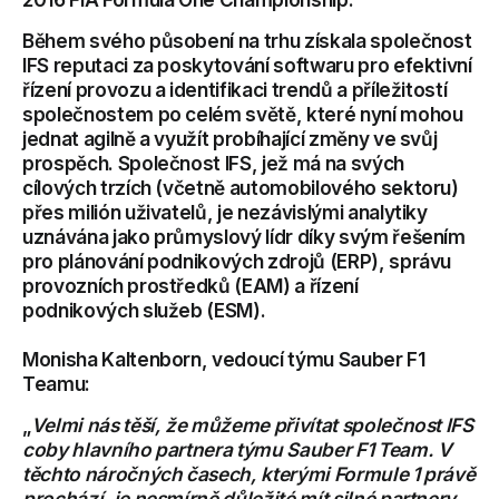
Během svého působení na trhu získala společnost
IFS reputaci za poskytování softwaru pro efektivní
řízení provozu a identifikaci trendů a příležitostí
společnostem po celém světě, které nyní mohou
jednat agilně a využít probíhající změny ve svůj
prospěch. Společnost IFS, jež má na svých
cílových trzích (včetně automobilového sektoru)
přes milión uživatelů, je nezávislými analytiky
uznávána jako průmyslový lídr díky svým řešením
pro plánování podnikových zdrojů (ERP), správu
provozních prostředků (EAM) a řízení
podnikových služeb (ESM).
Monisha Kaltenborn, vedoucí týmu Sauber F1
Teamu:
„
Velmi nás těší, že můžeme přivítat společnost IFS
coby hlavního partnera týmu Sauber F1 Team. V
těchto náročných časech, kterými Formule 1 právě
prochází, je nesmírně důležité mít silné partnery.