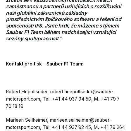
zaměstnanců a partnerů usilujících o rozšiřování
naší globální zákaznické základny
prostřednictvím špičkového softwaru a řešení od
společnosti IFS. Jsme hrdí, že můžeme s týmem
Sauber F1 Team během nadcházející vzrušující
sezóny spolupracovat
.“
Kontakt pro tisk – Sauber F1 Team:
Robert Höpoltseder,
robert.hoepoltseder@sauber-
motorsport.com
, Tel. +41 44 937 94 50, M. +41 79 7
70 18 19
Marleen Seilheimer,
marleen.seilheimer@sauber-
motorsport.com
, Tel. +41 44 937 92 45, M. +41 79 264