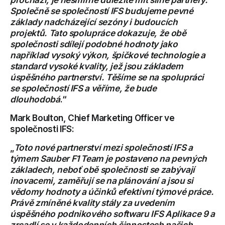
Společně se společností IFS budujeme pevné
základy nadcházející sezóny i budoucích
projektů. Tato spolupráce dokazuje, že obě
společnosti sdílejí podobné hodnoty jako
například vysoký výkon, špičkové technologie a
standard vysoké kvality, jež jsou základem
úspěšného partnerství. Těšíme se na spolupráci
se společností IFS a věříme, že bude
dlouhodobá
.“
Mark Boulton, Chief Marketing Officer ve
společnosti IFS:
„
Toto nové partnerství mezi společností IFS a
týmem Sauber F1 Team je postaveno na pevných
základech, neboť obě společnosti se zabývají
inovacemi, zaměřují se na plánování a jsou si
vědomy hodnoty a účinků efektivní týmové práce.
Právě zmíněné kvality stály za uvedením
úspěšného podnikového softwaru IFS Aplikace 9 a
zrcadlí se v každodenních činnostech našich