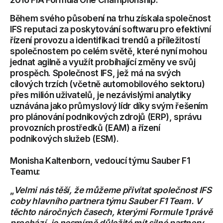
Během svého působení na trhu získala společnost
IFS reputaci za poskytování softwaru pro efektivní
řízení provozu a identifikaci trendů a příležitostí
společnostem po celém světě, které nyní mohou
jednat agilně a využít probíhající změny ve svůj
prospěch. Společnost IFS, jež má na svých
cílových trzích (včetně automobilového sektoru)
přes milión uživatelů, je nezávislými analytiky
uznávána jako průmyslový lídr díky svým řešením
pro plánování podnikových zdrojů (ERP), správu
provozních prostředků (EAM) a řízení
podnikových služeb (ESM).
Monisha Kaltenborn, vedoucí týmu Sauber F1
Teamu:
„
Velmi nás těší, že můžeme přivítat společnost IFS
coby hlavního partnera týmu Sauber F1 Team. V
těchto náročných časech, kterými Formule 1 právě
prochází, je nesmírně důležité mít silné partnery.