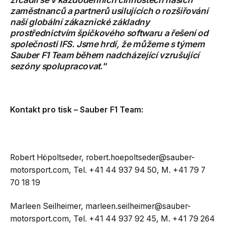
zaměstnanců a partnerů usilujících o rozšiřování
naší globální zákaznické základny
prostřednictvím špičkového softwaru a řešení od
společnosti IFS. Jsme hrdí, že můžeme s týmem
Sauber F1 Team během nadcházející vzrušující
sezóny spolupracovat
.“
Kontakt pro tisk – Sauber F1 Team:
Robert Höpoltseder,
robert.hoepoltseder@sauber-
motorsport.com
, Tel. +41 44 937 94 50, M. +41 79 7
70 18 19
Marleen Seilheimer,
marleen.seilheimer@sauber-
motorsport.com
, Tel. +41 44 937 92 45, M. +41 79 264