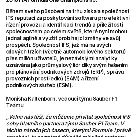
Během svého působení na trhu získala společnost
IFS reputaci za poskytování softwaru pro efektivní
řízení provozu a identifikaci trendů a příležitostí
společnostem po celém světě, které nyní mohou
jednat agilně a využít probíhající změny ve svůj
prospěch. Společnost IFS, jež má na svých
cílových trzích (včetně automobilového sektoru)
přes milión uživatelů, je nezávislými analytiky
uznávána jako průmyslový lídr díky svým řešením
pro plánování podnikových zdrojů (ERP), správu
provozních prostředků (EAM) a řízení
podnikových služeb (ESM).
Monisha Kaltenborn, vedoucí týmu Sauber F1
Teamu:
„
Velmi nás těší, že můžeme přivítat společnost IFS
coby hlavního partnera týmu Sauber F1 Team. V
těchto náročných časech, kterými Formule 1 právě
prochází, je nesmírně důležité mít silné partnery.