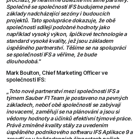
Společně se společností IFS budujeme pevné
základy nadcházející sezóny i budoucích
projektů. Tato spolupráce dokazuje, že obě
společnosti sdílejí podobné hodnoty jako
například vysoký výkon, špičkové technologie a
standard vysoké kvality, jež jsou základem
úspěšného partnerství. Těšíme se na spolupráci
se společností IFS a věříme, že bude
dlouhodobá
.“
Mark Boulton, Chief Marketing Officer ve
společnosti IFS:
„
Toto nové partnerství mezi společností IFS a
týmem Sauber F1 Team je postaveno na pevných
základech, neboť obě společnosti se zabývají
inovacemi, zaměřují se na plánování a jsou si
vědomy hodnoty a účinků efektivní týmové práce.
Právě zmíněné kvality stály za uvedením
úspěšného podnikového softwaru IFS Aplikace 9 a
zrcadlí se v každodenních činnostech našich