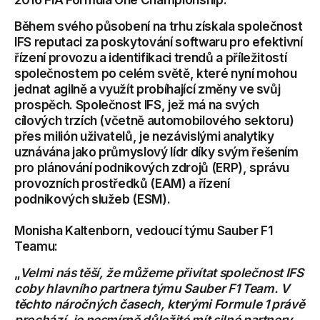
Během svého působení na trhu získala společnost
IFS reputaci za poskytování softwaru pro efektivní
řízení provozu a identifikaci trendů a příležitostí
společnostem po celém světě, které nyní mohou
jednat agilně a využít probíhající změny ve svůj
prospěch. Společnost IFS, jež má na svých
cílových trzích (včetně automobilového sektoru)
přes milión uživatelů, je nezávislými analytiky
uznávána jako průmyslový lídr díky svým řešením
pro plánování podnikových zdrojů (ERP), správu
provozních prostředků (EAM) a řízení
podnikových služeb (ESM).
Monisha Kaltenborn, vedoucí týmu Sauber F1
Teamu:
„
Velmi nás těší, že můžeme přivítat společnost IFS
coby hlavního partnera týmu Sauber F1 Team. V
těchto náročných časech, kterými Formule 1 právě
prochází, je nesmírně důležité mít silné partnery.