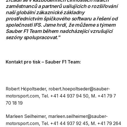
zaměstnanců a partnerů usilujících o rozšiřování
naší globální zákaznické základny
prostřednictvím špičkového softwaru a řešení od
společnosti IFS. Jsme hrdí, že můžeme s týmem
Sauber F1 Team během nadcházející vzrušující
sezóny spolupracovat
.“
Kontakt pro tisk – Sauber F1 Team:
Robert Höpoltseder,
robert.hoepoltseder@sauber-
motorsport.com
, Tel. +41 44 937 94 50, M. +41 79 7
70 18 19
Marleen Seilheimer,
marleen.seilheimer@sauber-
motorsport.com
, Tel. +41 44 937 92 45, M. +41 79 264