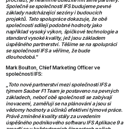
Společně se společností IFS budujeme pevné
základy nadcházející sezóny i budoucích
projektů. Tato spolupráce dokazuje, že obě
společnosti sdílejí podobné hodnoty jako
například vysoký výkon, špičkové technologie a
standard vysoké kvality, jež jsou základem
úspěšného partnerství. Těšíme se na spolupráci
se společností IFS a věříme, že bude
dlouhodobá
.“
Mark Boulton, Chief Marketing Officer ve
společnosti IFS:
„
Toto nové partnerství mezi společností IFS a
týmem Sauber F1 Team je postaveno na pevných
základech, neboť obě společnosti se zabývají
inovacemi, zaměřují se na plánování a jsou si
vědomy hodnoty a účinků efektivní týmové práce.
Právě zmíněné kvality stály za uvedením
úspěšného podnikového softwaru IFS Aplikace 9 a
zrcadlí se v každodenních činnostech našich