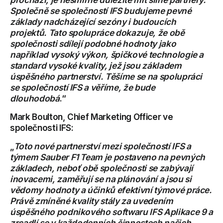
Společně se společností IFS budujeme pevné
základy nadcházející sezóny i budoucích
projektů. Tato spolupráce dokazuje, že obě
společnosti sdílejí podobné hodnoty jako
například vysoký výkon, špičkové technologie a
standard vysoké kvality, jež jsou základem
úspěšného partnerství. Těšíme se na spolupráci
se společností IFS a věříme, že bude
dlouhodobá
.“
Mark Boulton, Chief Marketing Officer ve
společnosti IFS:
„
Toto nové partnerství mezi společností IFS a
týmem Sauber F1 Team je postaveno na pevných
základech, neboť obě společnosti se zabývají
inovacemi, zaměřují se na plánování a jsou si
vědomy hodnoty a účinků efektivní týmové práce.
Právě zmíněné kvality stály za uvedením
úspěšného podnikového softwaru IFS Aplikace 9 a
zrcadlí se v každodenních činnostech našich