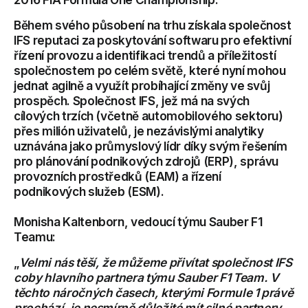
Během svého působení na trhu získala společnost
IFS reputaci za poskytování softwaru pro efektivní
řízení provozu a identifikaci trendů a příležitostí
společnostem po celém světě, které nyní mohou
jednat agilně a využít probíhající změny ve svůj
prospěch. Společnost IFS, jež má na svých
cílových trzích (včetně automobilového sektoru)
přes milión uživatelů, je nezávislými analytiky
uznávána jako průmyslový lídr díky svým řešením
pro plánování podnikových zdrojů (ERP), správu
provozních prostředků (EAM) a řízení
podnikových služeb (ESM).
Monisha Kaltenborn, vedoucí týmu Sauber F1
Teamu:
„
Velmi nás těší, že můžeme přivítat společnost IFS
coby hlavního partnera týmu Sauber F1 Team. V
těchto náročných časech, kterými Formule 1 právě
prochází, je nesmírně důležité mít silné partnery.