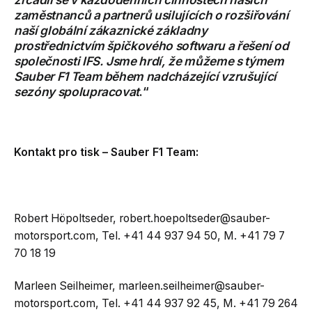
zaměstnanců a partnerů usilujících o rozšiřování
naší globální zákaznické základny
prostřednictvím špičkového softwaru a řešení od
společnosti IFS. Jsme hrdí, že můžeme s týmem
Sauber F1 Team během nadcházející vzrušující
sezóny spolupracovat
.“
Kontakt pro tisk – Sauber F1 Team:
Robert Höpoltseder,
robert.hoepoltseder@sauber-
motorsport.com
, Tel. +41 44 937 94 50, M. +41 79 7
70 18 19
Marleen Seilheimer,
marleen.seilheimer@sauber-
motorsport.com
, Tel. +41 44 937 92 45, M. +41 79 264