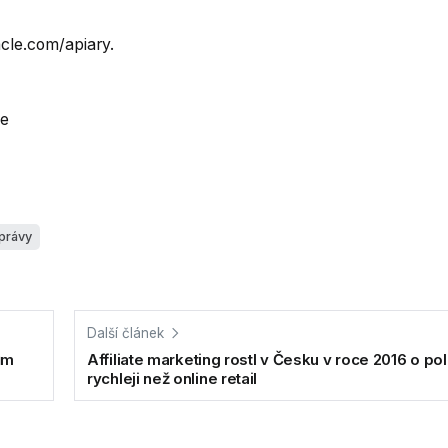
acle.com/apiary.
le
právy
Další článek
ům
Affiliate marketing rostl v Česku v roce 2016 o po
rychleji než online retail