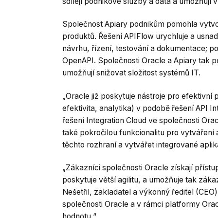
sdílejí podnikové služby a data a umožňují 
Společnost Apiary podnikům pomohla vytvoři
produktů. Řešení APIFlow urychluje a usnadňu
návrhu, řízení, testování a dokumentace; p
OpenAPI. Společnosti Oracle a Apiary tak p
umožňují snižovat složitost systémů IT.
„Oracle již poskytuje nástroje pro efektivní
efektivita, analytika) v podobě řešení API I
řešení Integration Cloud ve společnosti Or
také pokročilou funkcionalitu pro vytváření a
těchto rozhraní a vytvářet integrované aplik
„Zákazníci společnosti Oracle získají přístu
poskytuje větší agilitu, a umožňuje tak zák
Nešetřil, zakladatel a výkonný ředitel (CEO)
společnosti Oracle a v rámci platformy Orac
hodnotu.“