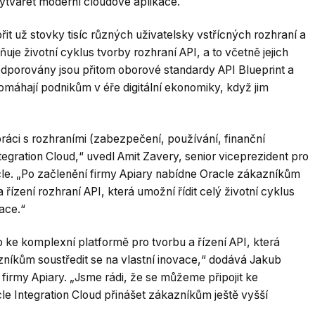
vytvářet moderní cloudové aplikace.
t už stovky tisíc různých uživatelsky vstřícných rozhraní a
je životní cyklus tvorby rozhraní API, a to včetně jejich
odporovány jsou přitom oborové standardy API Blueprint a
omáhají podnikům v éře digitální ekonomiky, když jim
 práci s rozhraními (zabezpečení, používání, finanční
ntegration Cloud,“ uvedl Amit Zavery, senior viceprezident pro
acle. „Po začlenění firmy Apiary nabídne Oracle zákazníkům
 řízení rozhraní API, která umožní řídit celý životní cyklus
ace.“
p ke komplexní platformě pro tvorbu a řízení API, která
azníkům soustředit se na vlastní inovace,“ dodává Jakub
 firmy Apiary. „Jsme rádi, že se můžeme připojit ke
le Integration Cloud přinášet zákazníkům ještě vyšší