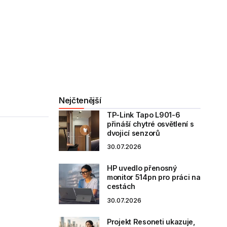
Nejčtenější
TP-Link Tapo L901-6
přináší chytré osvětlení s
dvojicí senzorů
30.07.2026
HP uvedlo přenosný
monitor 514pn pro práci na
cestách
30.07.2026
Projekt Resoneti ukazuje,