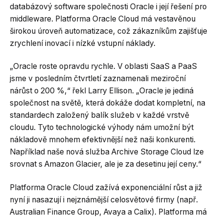
databázový software společnosti Oracle i její řešení pro
middleware. Platforma Oracle Cloud má vestavěnou
širokou úroveň automatizace, což zákazníkům zajišťuje
zrychlení inovací i nízké vstupní náklady.
„Oracle roste opravdu rychle. V oblasti SaaS a PaaS
jsme v posledním čtvrtletí zaznamenali meziroční
nárůst o 200 %,“ řekl Larry Ellison. „Oracle je jediná
společnost na světě, která dokáže dodat kompletní, na
standardech založený balík služeb v každé vrstvě
cloudu. Tyto technologické výhody nám umožní být
nákladově mnohem efektivnější než naši konkurenti.
Například naše nová služba Archive Storage Cloud lze
srovnat s Amazon Glacier, ale je za desetinu její ceny.“
Platforma Oracle Cloud zažívá exponenciální růst a již
nyní ji nasazují i nejznámější celosvětové firmy (např.
Australian Finance Group, Avaya a Calix). Platforma má