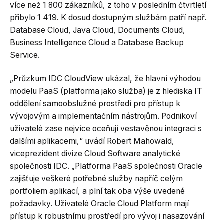
více než 1 800 zákazníků, z toho v posledním čtvrtletí
přibylo 1 419. K dosud dostupným službám patří např.
Database Cloud, Java Cloud, Documents Cloud,
Business Intelligence Cloud a Database Backup
Service.
„Průzkum IDC CloudView ukázal, že hlavní výhodou
modelu PaaS (platforma jako služba) je z hlediska IT
oddělení samoobslužné prostředí pro přístup k
vývojovým a implementačním nástrojům. Podnikoví
uživatelé zase nejvíce oceňují vestavěnou integraci s
dalšími aplikacemi,“ uvádí Robert Mahowald,
viceprezident divize Cloud Software analytické
společnosti IDC. „Platforma PaaS společnosti Oracle
zajišťuje veškeré potřebné služby napříč celým
portfoliem aplikací, a plní tak oba výše uvedené
požadavky. Uživatelé Oracle Cloud Platform mají
přístup k robustnímu prostředí pro vývoj i nasazování