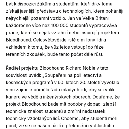
být k dispozici žákům a studentům, kteří díky tomu
získají jasnější představu o technologiích, které pohánějí
nejrychlejší pozemní vozidlo. Jen ve Velké Británii
každoročně více než 100 000 studentů vypracovává
práce, které se nějak vztahují nebo inspirují projektem
Bloodhound. Celosvětově jde jistě o miliony lidí a
vzhledem k tomu, že vůz letos vstoupí do fáze
terénních zkoušek, bude tento počet dále růst.
Ředitel projektu Bloodhound Richard Noble v této
souvislosti uvádí: „Soupeření na poli letectví a
kosmických programů v 60. letech 20. století vyvolalo
vlnu zájmu a přimělo řadu mladých lidí, aby si zvolili
kariéru ve vědě a inženýrských oborech. Doufáme, že
projekt Bloodhound bude mít podobný dopad, zlepší
technické znalosti studentů a zmírní nedostatek
technicky vzdělaných lidí. Chceme, aby studenti měli
pocit, že se na našem úsilí o překonání rychlostního