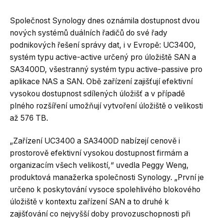
Společnost Synology dnes oznámila dostupnost dvou
nových systémů duálních řadičů do své řady
podnikových řešení správy dat, i v Evropě: UC3400,
systém typu active-active určený pro úložiště SAN a
SA3400D, všestranný systém typu active-passive pro
aplikace NAS a SAN. Obě zařízení zajišťují efektivní
vysokou dostupnost sdílených úložišť a v případě
plného rozšíření umožňují vytvoření úložiště o velikosti
až 576 TB.
„Zařízení UC3400 a SA3400D nabízejí cenově i
prostorově efektivní vysokou dostupnost firmám a
organizacím všech velikostí,“ uvedla Peggy Weng,
produktová manažerka společnosti Synology. „První je
určeno k poskytování vysoce spolehlivého blokového
úložiště v kontextu zařízení SAN a to druhé k
zajišťování co nejvyšší doby provozuschopnosti při