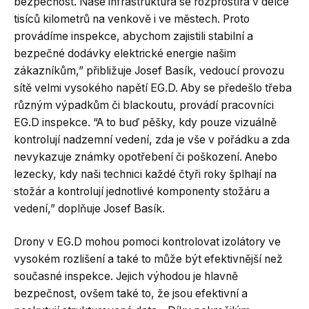
bezpečnost. Naše infrastruktura se rozprostírá v délce
tisíců kilometrů na venkově i ve městech. Proto
provádíme inspekce, abychom zajistili stabilní a
bezpečné dodávky elektrické energie našim
zákazníkům,” přibližuje Josef Basík, vedoucí provozu
sítě velmi vysokého napětí EG.D. Aby se předešlo třeba
různým výpadkům či blackoutu, provádí pracovníci
EG.D inspekce. “A to buď pěšky, kdy pouze vizuálně
kontrolují nadzemní vedení, zda je vše v pořádku a zda
nevykazuje známky opotřebení či poškození. Anebo
lezecky, kdy naši technici každé čtyři roky šplhají na
stožár a kontrolují jednotlivé komponenty stožáru a
vedení,” doplňuje Josef Basík.
Drony v EG.D mohou pomoci kontrolovat izolátory ve
vysokém rozlišení a také to může být efektivnější než
současné inspekce. Jejich výhodou je hlavně
bezpečnost, ovšem také to, že jsou efektivní a