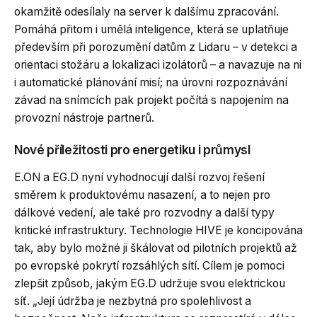
okamžitě odesílaly na server k dalšímu zpracování.
Pomáhá přitom i umělá inteligence, která se uplatňuje
především při porozumění datům z Lidaru – v detekci a
orientaci stožáru a lokalizaci izolátorů – a navazuje na ni
i automatické plánování misí; na úrovni rozpoznávání
závad na snímcích pak projekt počítá s napojením na
provozní nástroje partnerů.
Nové příležitosti pro energetiku i průmysl
E.ON a EG.D nyní vyhodnocují další rozvoj řešení
směrem k produktovému nasazení, a to nejen pro
dálkové vedení, ale také pro rozvodny a další typy
kritické infrastruktury. Technologie HIVE je koncipována
tak, aby bylo možné ji škálovat od pilotních projektů až
po evropské pokrytí rozsáhlých sítí. Cílem je pomoci
zlepšit způsob, jakým EG.D udržuje svou elektrickou
síť. „Její údržba je nezbytná pro spolehlivost a