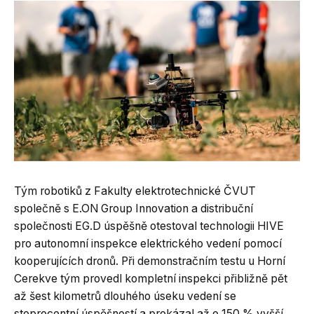
Tým robotiků z Fakulty elektrotechnické ČVUT
společně s E.ON Group Innovation a distribuční
společnosti EG.D úspěšně otestoval technologii HIVE
pro autonomní inspekce elektrického vedení pomocí
kooperujících dronů. Při demonstračním testu u Horní
Cerekve tým provedl kompletní inspekci přibližně pět
až šest kilometrů dlouhého úseku vedení se
stoprocentní úspěšností a prokázal až o 150 % vyšší