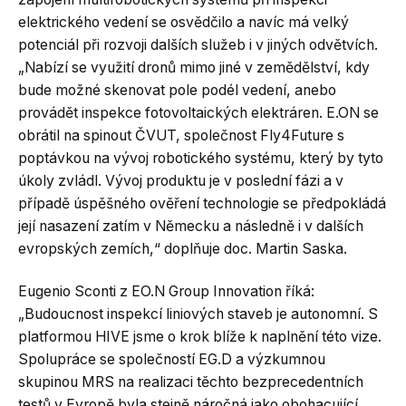
elektrického vedení se osvědčilo a navíc má velký
potenciál při rozvoji dalších služeb i v jiných odvětvích.
„Nabízí se využití dronů mimo jiné v zemědělství, kdy
bude možné skenovat pole podél vedení, anebo
provádět inspekce fotovoltaických elektráren. E.ON se
obrátil na spinout ČVUT, společnost Fly4Future s
poptávkou na vývoj robotického systému, který by tyto
úkoly zvládl. Vývoj produktu je v poslední fázi a v
případě úspěšného ověření technologie se předpokládá
její nasazení zatím v Německu a následně i v dalších
evropských zemích,“ doplňuje doc. Martin Saska.
Eugenio Sconti z EO.N Group Innovation říká:
„Budoucnost inspekcí liniových staveb je autonomní. S
platformou HIVE jsme o krok blíže k naplnění této vize.
Spolupráce se společností EG.D a výzkumnou
skupinou MRS na realizaci těchto bezprecedentních
testů v Evropě byla stejně náročná jako obohacující.