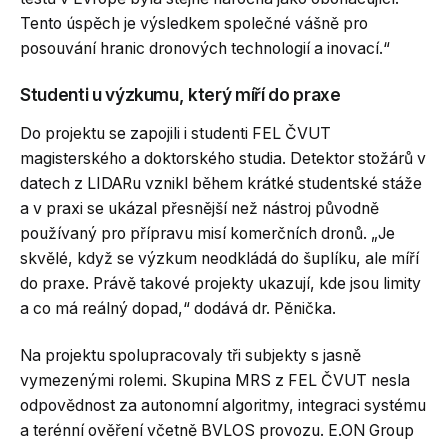
Tento úspěch je výsledkem společné vášně pro
posouvání hranic dronových technologií a inovací.“
Studenti u výzkumu, který míří do praxe
Do projektu se zapojili i studenti FEL ČVUT
magisterského a doktorského studia. Detektor stožárů v
datech z LIDARu vznikl během krátké studentské stáže
a v praxi se ukázal přesnější než nástroj původně
používaný pro přípravu misí komerčních dronů. „Je
skvělé, když se výzkum neodkládá do šuplíku, ale míří
do praxe. Právě takové projekty ukazují, kde jsou limity
a co má reálný dopad,“ dodává dr. Pěnička.
Na projektu spolupracovaly tři subjekty s jasně
vymezenými rolemi. Skupina MRS z FEL ČVUT nesla
odpovědnost za autonomní algoritmy, integraci systému
a terénní ověření včetně BVLOS provozu. E.ON Group