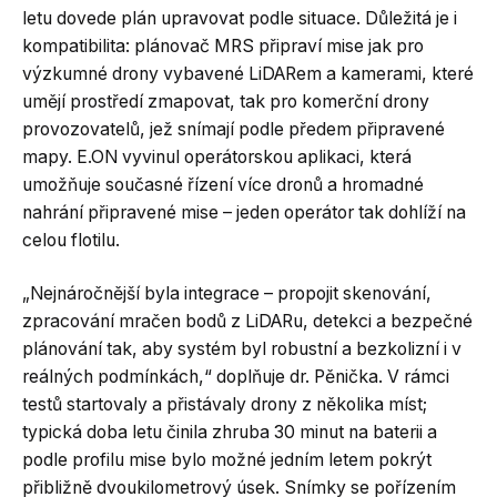
letu dovede plán upravovat podle situace. Důležitá je i
kompatibilita: plánovač MRS připraví mise jak pro
výzkumné drony vybavené LiDARem a kamerami, které
umějí prostředí zmapovat, tak pro komerční drony
provozovatelů, jež snímají podle předem připravené
mapy. E.ON vyvinul operátorskou aplikaci, která
umožňuje současné řízení více dronů a hromadné
nahrání připravené mise – jeden operátor tak dohlíží na
celou flotilu.
„Nejnáročnější byla integrace – propojit skenování,
zpracování mračen bodů z LiDARu, detekci a bezpečné
plánování tak, aby systém byl robustní a bezkolizní i v
reálných podmínkách,“ doplňuje dr. Pěnička. V rámci
testů startovaly a přistávaly drony z několika míst;
typická doba letu činila zhruba 30 minut na baterii a
podle profilu mise bylo možné jedním letem pokrýt
přibližně dvoukilometrový úsek. Snímky se pořízením