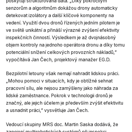
poskytují strukturovaná data. „Díky pokročilým
senzorům a algoritmům dokážou drony automaticky
detekovat izolátory a další klíčové komponenty na
vedení. Využití dvou dronů řízených jedním pilotem je
ve světě unikátní a přináší výrazné zvýšení efektivity
inspekčních činností. Výsledkem je až dvojnásobný
objem kontroly na jednoho operátora dronu a díky tomu
potenciální snížení celkových provozních nákladů,”
vypočítává Jan Čech, projektový manažer EG.D.
Bezpilotní letouny však nemají nahradit lidskou práci.
„Mohou pomoci v situacích, kdy je obtížné sehnat
pracovní sílu, ale nejsou zamýšleny jako náhrada za
lidské zaměstnance. Pokrok v technologii dronů je
značný, ale jejich účelem je především zvýšit efektivitu
a usnadnit práci,” vysvětluje Jan Čech.
Vedoucí skupiny MRS doc. Martin Saska dodává, že
zapojení multirobotických systémů při inspekci