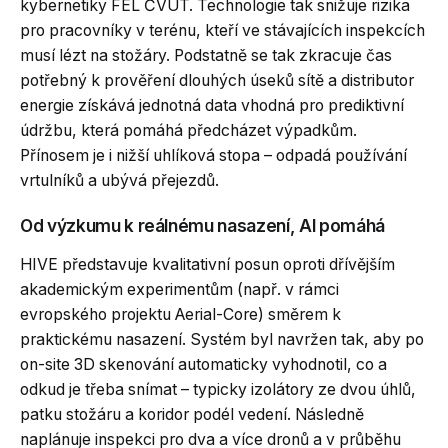
kybernetiky FEL ČVUT. Technologie tak snižuje rizika
pro pracovníky v terénu, kteří ve stávajících inspekcích
musí lézt na stožáry. Podstatně se tak zkracuje čas
potřebný k prověření dlouhých úseků sítě a distributor
energie získává jednotná data vhodná pro prediktivní
údržbu, která pomáhá předcházet výpadkům.
Přínosem je i nižší uhlíková stopa – odpadá používání
vrtulníků a ubývá přejezdů.
Od výzkumu k reálnému nasazení, AI pomáhá
HIVE představuje kvalitativní posun oproti dřívějším
akademickým experimentům (např. v rámci
evropského projektu Aerial-Core) směrem k
praktickému nasazení. Systém byl navržen tak, aby po
on-site 3D skenování automaticky vyhodnotil, co a
odkud je třeba snímat – typicky izolátory ze dvou úhlů,
patku stožáru a koridor podél vedení. Následně
naplánuje inspekci pro dva a více dronů a v průběhu