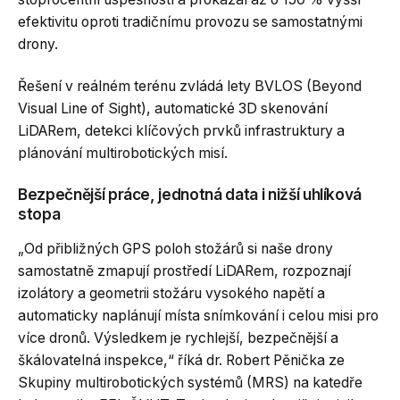
efektivitu oproti tradičnímu provozu se samostatnými
drony.
Řešení v reálném terénu zvládá lety BVLOS (Beyond
Visual Line of Sight), automatické 3D skenování
LiDARem, detekci klíčových prvků infrastruktury a
plánování multirobotických misí.
Bezpečnější práce, jednotná data i nižší uhlíková
stopa
„Od přibližných GPS poloh stožárů si naše drony
samostatně zmapují prostředí LiDARem, rozpoznají
izolátory a geometrii stožáru vysokého napětí a
automaticky naplánují místa snímkování i celou misi pro
více dronů. Výsledkem je rychlejší, bezpečnější a
škálovatelná inspekce,“ říká dr. Robert Pěnička ze
Skupiny multirobotických systémů (MRS) na katedře