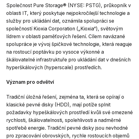
Společnost Pure Storage® (NYSE: PSTG), průkopník v
oblasti IT, který poskytuje nejpokročilejší technologie a
služby pro ukládání dat, oznámila spolupráci se
společností Kioxia Corporation („Kioxia“), světovým
lídrem v oblasti paměťových řešení. Cílem navázané
spolupráce je vývoj špičkové technologie, která reaguje
na rostoucí poptávku po vysoce výkonné a
škálovatelné infrastruktuře pro ukládání dat v dnešních
hyperškálových (hyperscale) prostředích.
Význam pro odvětví
Tradiční úložná řešení, zejména ta, která se opírají o
klasické pevné disky (HDD), mají potíže splnit
požadavky hypeškálových prostředí kvůli své omezené
rychlosti, škálovatelnosti, spolehlivosti a nadměrné
spotřebě energie. Tradiční pevné disky jsou nevhodné
pro zpracování obrovských, rychle rostoucích objemů