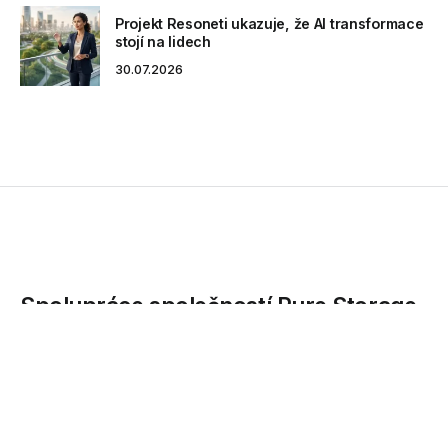
Projekt Resoneti ukazuje, že AI transformace
stojí na lidech
30.07.2026
Spolupráce společností Pure Storage
a Kioxia přinese zvýšení
škálovatelnosti, efektivity a výkonu v
hyperškálových datových centrech
Společnost Pure Storage® (NYSE: PSTG), průkopník v