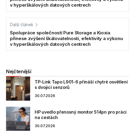
v hyperškálových datových centrech
Další článek
Spolupráce společností Pure Storage a Kioxia
přinese zvýšení škálovatelnosti, efektivity a výkonu
v hyperškálových datových centrech
Nejčtenější
TP-Link Tapo L901-6 přináší chytré osvětlení
s dvojicí senzorů
30.07.2026
HP uvedlo přenosný monitor 514pn pro práci
na cestách
30.07.2026