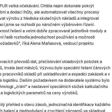
UR velká očekávání. Chtěla nejen dokonale pokrýt
ní a dodací lhůty, ale automatizovat všechny procesy
at výrobu z hlediska skutečných nákladů a integrovat
ikací jsme se rozhodli po náročném výběrovém řízení.
nost řešení a velmi dobře zpracované jednotlivé moduly a
ední řadě rozhodla jednoduchost používání a možnosti
ožadavků“, říká Alena Maňasová, vedoucí projektu
vacích převodů dat, přečíslování skladových položek a
ů, trvala šest měsíců. Výzvou bylo speciální řešení čárových
as pracovníků skladů při uskladňování a expedici zakázek a v
 na logistiku. Dalším požadavkem na dodavatele systému bylo
nologii „zrání“ a nastavení speciálních složek kalkulačního
ch a logistických parametrů na ceny výrobků.
tý přehled o stavu zásob, jednoznačná identifikace každého
ých balení a zjednodušení a zrychlení záznamů ve skladové