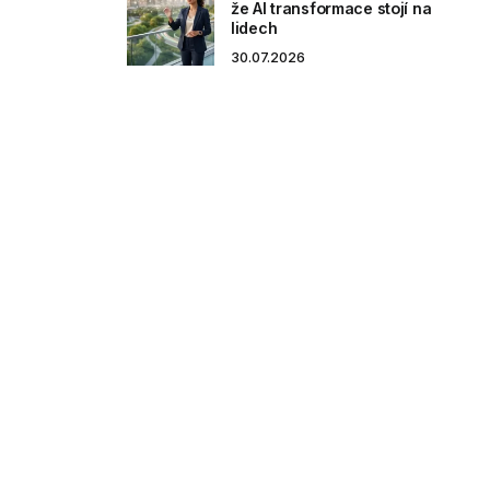
že AI transformace stojí na
lidech
30.07.2026