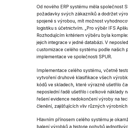
Od nového ERP systému měla společnost SP
požadavky svých zákazníků a dodržet výrob
spojené s výrobou, mít možnost vyhodnocov
logistiku s účetnictvím. „Pro výběr IFS Apl
Rozhodujícím kritériem výběru byla komplex
jejich integrace v jedné databázi. V neposl
customizace celého systému podle našich p
implementace ve společnosti SPUR.
Implementace celého systému, včetně testo
vytvoření druhové klasifikace všech výrobk
kódů ve skladech, které výrazně ušetřilo č
neposlední řadě ušetřilo i celkové náklady
řešení evidence nedokončení výroby na tech
členění, zajišťujících vliv různých výrobní
Hlavním přínosem celého systému je okamži
balení výrobků a historie pohybů jednotliv