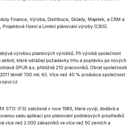
uly Finance, Výroba, Distribuce, Sklady, Majetek, a CRM a
Projektové řízení a Limitní plánování výroby (CBS).
zabývá výrobou plastových výrobků. Při výrobě společnost
aktivit, které odrážejí požadavky trhu a poptávku po nových
tnává SPUR a.s. přibližně 210 pracovníků. Obrat společnosti
ce 2011 téměř 700 mil. Kč. Více než 40 % produkce společnost
w.spur.cz
 STO: IFS) založená v roce 1983, která vyvíjí, dodává a
rovanou sadu aplikací pro plánování podnikových prostředků
má více než 2 000 zákazníků ve více než 50 zemích a