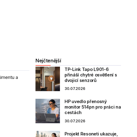
Nejčtenější
TP-Link Tapo L901-6
přináší chytré osvětlení s
imentu a
dvojicí senzorů
30.07.2026
HP uvedlo přenosný
monitor 514pn pro práci na
cestách
30.07.2026
Projekt Resoneti ukazuje,