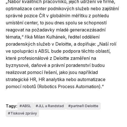
„Nábor kvalitních pracovníků, jejich udržení ve firmě,
optimalizace center podnikových služeb nebo zajištění
správné pozice ČR v globálním měřítku z pohledu
umístění center, to jsou dnes spolu se schopností
reagovat na požadavky mladé generacezásadní
témata,“ říká Milan Kulhánek, ředitel oddělení
poradenských služeb v Deloitte, a doplňuje: „Naší rolí
ve spolupráci s ABSL bude podpora těchto oblastí,
které profesionálové z Deloitte zaměření na
byznysové, daňové a právní poradenství budou
realizovat pomocí řešení, jako jsou například
strategické HR, HR analytika nebo automatizace
pomocí robotů (Robotics Process Automation).“
Tagy:
ABSL
JLL a Randstad
partneři Deloitte
Tiskové zprávy