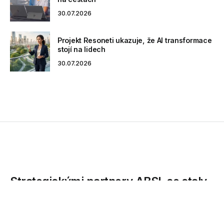
30.07.2026
Projekt Resoneti ukazuje, že AI transformace
stojí na lidech
30.07.2026
Strategickými partnery ABSL se staly
společnosti Deloitte, JLL a Randstad
Asociace ABSLpodepsala smlouvu o spolupráci se