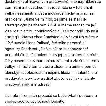
dostatek kvalifikovaných pracovníků, a to například i ze
zemí jižní a jihovýchodní Evropy, kde je v tuto chvíli
velká nezaměstnanost a motivace hledat si práci za
hranicemi. „Jsme velmi hrdí, že jsme se stali HR
strategickým partnerem ABSL a máme radost, že její
vize rozvoje trhu podnikových služeb zapadá i do naší
strategie, kterou chce Randstad ovlivňovat trh práce v
ČR,“ uvedla Hana Púllová, ředitelka personální
agentury Randstad. „Našim cílem je jednoznačně
podpořit členské společnosti v jejich soustavném růstu.
Díky našemu mezinárodnímu zázemí a zkušenostem s
velkými hráči v tomto oboru chceme a umíme pomoci
členským společnostem nejen s hledáním talentů, ale i
předávat know-how a sdílet zkušenosti, jak s talenty
pracovat a jak si je udržet.“
Lidí, ale i firemních procesů se bude týkat i podpora a
spolupráce se společností Deloitte: