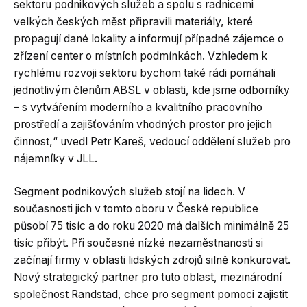
sektoru podnikových služeb a spolu s radnicemi
velkých českých měst připravili materiály, které
propagují dané lokality a informují případné zájemce o
zřízení center o místních podmínkách. Vzhledem k
rychlému rozvoji sektoru bychom také rádi pomáhali
jednotlivým členům ABSL v oblasti, kde jsme odborníky
– s vytvářením moderního a kvalitního pracovního
prostředí a zajišťováním vhodných prostor pro jejich
činnost,“ uvedl Petr Kareš, vedoucí oddělení služeb pro
nájemníky v JLL.
Segment podnikových služeb stojí na lidech. V
současnosti jich v tomto oboru v České republice
působí 75 tisíc a do roku 2020 má dalších minimálně 25
tisíc přibýt. Při současné nízké nezaměstnanosti si
začínají firmy v oblasti lidských zdrojů silně konkurovat.
Nový strategický partner pro tuto oblast, mezinárodní
společnost Randstad, chce pro segment pomoci zajistit