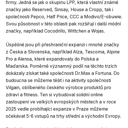
firmy. Jedná se jak o skupinu LPP, která vlastní známé
značky jako Reserved, Sinsay, House a Cropp, tak i
společnosti Pepco, Half Price, CCC a Modivo/E-obuwie.
Svou působnost v této oblasti pak rozšiřují i další módní
značky, například Cocodrillo, Wittchen a Wojas.
Úspěšné jsou při přeshraniční expanzi i mnohé značky
z Česka a Slovenska, například Alza, Tescoma, Alpine
Pro a Alensa, které expandovaly do Polska a
Maďarska. Poměrně významný podíl na těchto trzích
dokázaly získat také společnosti Dr.Max a Fortuna. Do
budoucna se můžeme těšit i na aktivity společnosti
Vilgain, oblíbeného českého výrobce produktů pro
zdraví a fitness. Ten si vybudoval solidní online
zastoupení ve velkých evropských městech a v roce
2025 vedle probíhající expanze v Praze můžeme
očekávat 5-6 vstupů na trhy střední a východní Evropy.