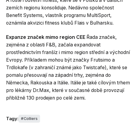
A roste i odvětví fitness, které se v Polsku a v dalších
zemích regionu konsoliduje. Nedávno společnost
Benefit Systems, vlastník programu MultiSport,
oznámila akvizici fitness klubů Flais v Bulharsku.
Expanze značek mimo region CEE
Řada značek,
zejména z oblasti F&B, začala expandovat
prostřednictvím franšíz i mimo region střední a východní
Evropy. Příkladem mohou být značky Frutisimo a
Trdlokafe (v zahraničí známé jako Twistcafe), které se
pomalu přesouvají na západní trhy, zejména do
Německa, Rakouska a Itálie. Itálie je také cílovým trhem
pro lékárny Dr.Max, které v současné době provozují
přibližně 130 prodejen po celé zemi.
Tagy:
Colliers