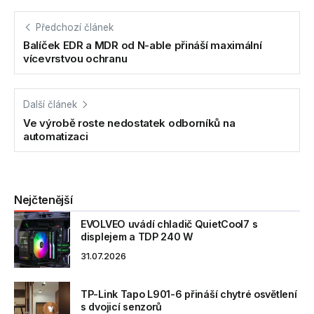
Předchozí článek
Balíček EDR a MDR od N-able přináší maximální
vícevrstvou ochranu
Další článek
Ve výrobě roste nedostatek odborníků na
automatizaci
Nejčtenější
EVOLVEO uvádí chladič QuietCool7 s
displejem a TDP 240 W
31.07.2026
TP-Link Tapo L901-6 přináší chytré osvětlení
s dvojicí senzorů