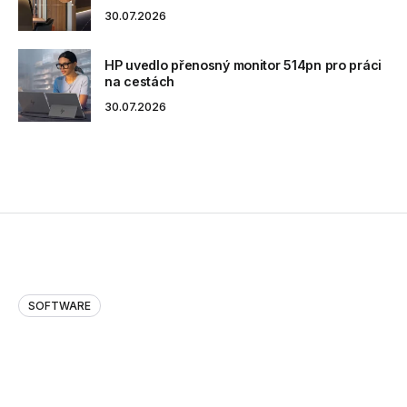
30.07.2026
HP uvedlo přenosný monitor 514pn pro práci
na cestách
30.07.2026
SOFTWARE
Balíček EDR a MDR od N-able přináší
maximální vícevrstvou ochranu