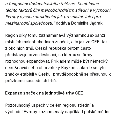
a fungování dodavatelského řetězce. Kombinace
těchto faktorů činí maloobchodní trh střední a východní
Evropy vysoce atraktivním jak pro místní, tak i pro
mezinárodní společnosti,“
dodává Dominika Jędrak.
Region díky tomu zaznamenává významnou expanzi
místních maloobchodních značek, a to jak ze CEE, tak i
z okolních trhů. Česká republika přitom často
představuje první destinaci, na kterou se firmy
rozhodnou expandovat. Příkladem může být německý
dean&david nebo chorvatský Koykan. Jakmile se tyto
značky etablují v Česku, pravděpodobně se přesunou k
průzkumu sousedních trhů.
Expanze značek na jednotlivé trhy CEE
Pozoruhodný úspěch v celém regionu střední a
východní Evropy zaznamenaly například polské módní