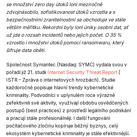
se množství zero day útoků loni meziročně
zdvojnásobilo, sofistikovanost útoků vzrostla a s
bezpečnostními zranitelnostmi se obchoduje ve stále
větším měřítku. Rekordní byly loni úniky osobní dat, ať
už jde o rozsah incidentů nebo jejich počet. O 35 %
vzrostlo i množství útoků pomocí ransomwaru, který
šifruje data obětí.
Společnost Symantec (Nasdaq: SYMC) vydala svou v
pořadí již 21. studii
Internet Security Threat Report
(
ISTR – Zpráva o internetových hrozbách). Studie
každoročně popisuje hlavní trendy kybernetické
kriminality. Podvodníci v uplynulém roce výrazně
zefektivnili své aktivity, využívají obdobu osvědčených
postupů (best practices) z prostředí legálního podnikání
a pracují stále profesionálněji. I další fungování
počítačového zločinu kopíruje běžný byznys, celý
ekosystém kybernetické kriminality je stále efektivnější.