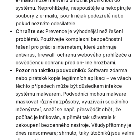
e-mailu může malwaru umožnit proniknout do
systému. Neprohlížejte, nespouštějte a nekopírujte
soubory z e-mailu, jsou-li nějak podezřelé nebo
pokud neznáte odesilatele.
Chraňte se:
Prevence je výhodnější než řešení
problémů. Používejte komplexní bezpečnostní
řešení pro práci s internetem, které zahrnuje
antivirus, firewall, ochranu webového prohlížeče a
osvědčenou ochranu před on-line hrozbami.
Pozor na taktiku podvodníků:
Software zdarma
nebo pirátské kopie legitimních aplikací – ve všech
těchto případech může být důsledkem infekce
systému malwarem. Podvodníci mohou malware
maskovat různými způsoby, využívají i sociálního
inženýrství, snaží se např. přesvědčit oběť, že
počítač je infikován, a přimět tak uživatele k
zakoupení bezcenného nástroje. Všudypřítomný je
dnes ransomware; shrnuto, triky útočníků jsou velmi