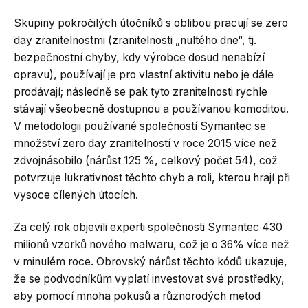
Skupiny pokročilých útočníků s oblibou pracují se zero
day zranitelnostmi (zranitelnosti „nultého dne“, tj.
bezpečnostní chyby, kdy výrobce dosud nenabízí
opravu), používají je pro vlastní aktivitu nebo je dále
prodávají; následně se pak tyto zranitelnosti rychle
stávají všeobecně dostupnou a používanou komoditou.
V metodologii používané společností Symantec se
množství zero day zranitelností v roce 2015 více než
zdvojnásobilo (nárůst 125 %, celkový počet 54), což
potvrzuje lukrativnost těchto chyb a roli, kterou hrají při
vysoce cílených útocích.
Za celý rok objevili experti společnosti Symantec 430
milionů vzorků nového malwaru, což je o 36% více než
v minulém roce. Obrovský nárůst těchto kódů ukazuje,
že se podvodníkům vyplatí investovat své prostředky,
aby pomocí mnoha pokusů a různorodých metod