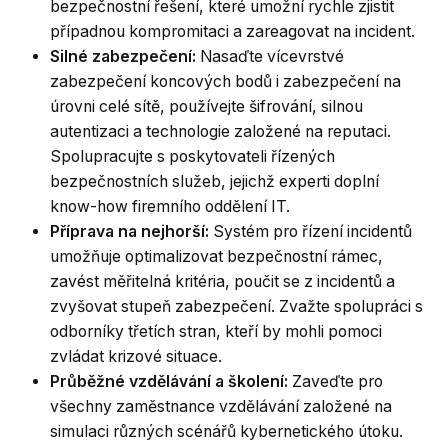
bezpečnostní řešení, které umožní rychle zjistit
případnou kompromitaci a zareagovat na incident.
Silné zabezpečení:
Nasaďte vícevrstvé
zabezpečení koncových bodů i zabezpečení na
úrovni celé sítě, používejte šifrování, silnou
autentizaci a technologie založené na reputaci.
Spolupracujte s poskytovateli řízených
bezpečnostních služeb, jejichž experti doplní
know-how firemního oddělení IT.
Příprava na nejhorší:
Systém pro řízení incidentů
umožňuje optimalizovat bezpečnostní rámec,
zavést měřitelná kritéria, poučit se z incidentů a
zvyšovat stupeň zabezpečení. Zvažte spolupráci s
odborníky třetích stran, kteří by mohli pomoci
zvládat krizové situace.
Průběžné vzdělávání a školení:
Zaveďte pro
všechny zaměstnance vzdělávání založené na
simulaci různých scénářů kybernetického útoku.