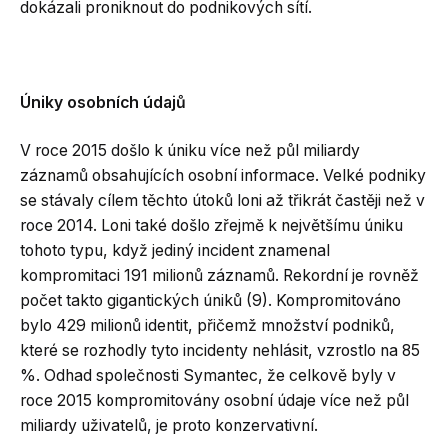
dokázali proniknout do podnikových sítí.
Úniky osobních údajů
V roce 2015 došlo k úniku více než půl miliardy
záznamů obsahujících osobní informace. Velké podniky
se stávaly cílem těchto útoků loni až třikrát častěji než v
roce 2014. Loni také došlo zřejmě k největšímu úniku
tohoto typu, když jediný incident znamenal
kompromitaci 191 milionů záznamů. Rekordní je rovněž
počet takto gigantických úniků (9). Kompromitováno
bylo 429 milionů identit, přičemž množství podniků,
které se rozhodly tyto incidenty nehlásit, vzrostlo na 85
%. Odhad společnosti Symantec, že celkově byly v
roce 2015 kompromitovány osobní údaje více než půl
miliardy uživatelů, je proto konzervativní.