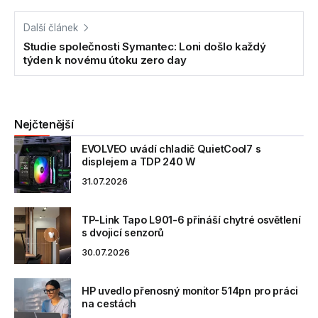
Další článek
Studie společnosti Symantec: Loni došlo každý
týden k novému útoku zero day
Nejčtenější
EVOLVEO uvádí chladič QuietCool7 s
displejem a TDP 240 W
31.07.2026
TP-Link Tapo L901-6 přináší chytré osvětlení
s dvojicí senzorů
30.07.2026
HP uvedlo přenosný monitor 514pn pro práci
na cestách