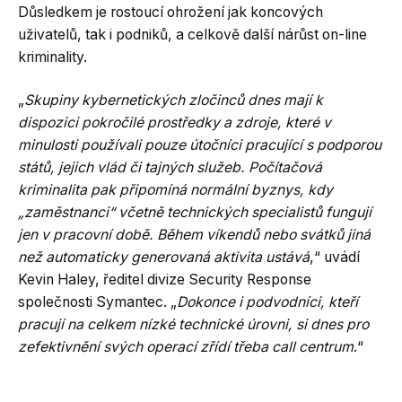
Důsledkem je rostoucí ohrožení jak koncových
uživatelů, tak i podniků, a celkově další nárůst on-line
kriminality.
„
Skupiny kybernetických zločinců dnes mají k
dispozici pokročilé prostředky a zdroje, které v
minulosti používali pouze útočníci pracující s podporou
států, jejich vlád či tajných služeb. Počítačová
kriminalita pak připomíná normální byznys, kdy
„zaměstnanci“ včetně technických specialistů fungují
jen v pracovní době. Během víkendů nebo svátků jiná
než automaticky generovaná aktivita ustává
,“ uvádí
Kevin Haley, ředitel divize Security Response
společnosti Symantec. „
Dokonce i podvodníci, kteří
pracují na celkem nízké technické úrovni, si dnes pro
zefektivnění svých operací zřídí třeba call centrum
.“