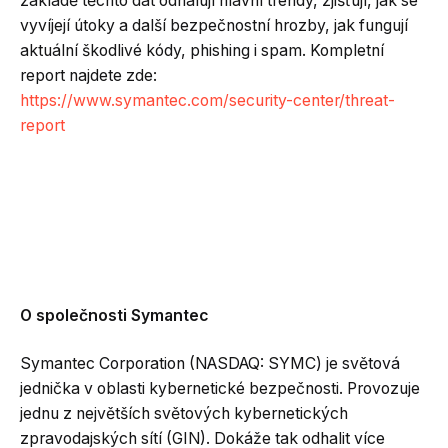
základě těchto dat odhalují hlavní trendy, zjišťují, jak se
vyvíjejí útoky a další bezpečnostní hrozby, jak fungují
aktuální škodlivé kódy, phishing i spam. Kompletní
report najdete zde:
https://www.symantec.com/security-center/threat-
report
O společnosti Symantec
Symantec Corporation (NASDAQ: SYMC) je světová
jednička v oblasti kybernetické bezpečnosti. Provozuje
jednu z největších světových kybernetických
zpravodajských sítí (GIN). Dokáže tak odhalit více