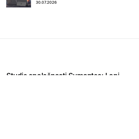
30.07.2026
Studie společnosti Symantec: Loni
došlo každý týden k novému útoku
zero day
Podle analýzy Symantec Internet Security Threat Report se
množství zero day útoků loni meziročně zdvojnásobilo,
sofistikovanost útoků...
12.04.2016