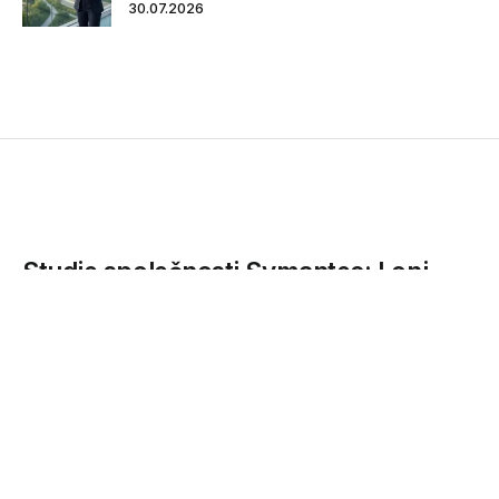
30.07.2026
Studie společnosti Symantec: Loni
došlo každý týden k novému útoku
zero day
Podle analýzy Symantec Internet Security Threat Report se
množství zero day útoků loni meziročně zdvojnásobilo,
sofistikovanost útoků...
12.04.2016