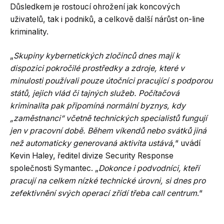
Důsledkem je rostoucí ohrožení jak koncových
uživatelů, tak i podniků, a celkově další nárůst on-line
kriminality.
„
Skupiny kybernetických zločinců dnes mají k
dispozici pokročilé prostředky a zdroje, které v
minulosti používali pouze útočníci pracující s podporou
států, jejich vlád či tajných služeb. Počítačová
kriminalita pak připomíná normální byznys, kdy
„zaměstnanci“ včetně technických specialistů fungují
jen v pracovní době. Během víkendů nebo svátků jiná
než automaticky generovaná aktivita ustává
,“ uvádí
Kevin Haley, ředitel divize Security Response
společnosti Symantec. „
Dokonce i podvodníci, kteří
pracují na celkem nízké technické úrovni, si dnes pro
zefektivnění svých operací zřídí třeba call centrum
.“