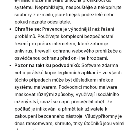
e-mailu může malwaru umožnit proniknout do
systému. Neprohlížejte, nespouštějte a nekopírujte
soubory z e-mailu, jsou-li nějak podezřelé nebo
pokud neznáte odesilatele.
Chraňte se:
Prevence je výhodnější než řešení
problémů. Používejte komplexní bezpečnostní
řešení pro práci s internetem, které zahrnuje
antivirus, firewall, ochranu webového prohlížeče a
osvědčenou ochranu před on-line hrozbami.
Pozor na taktiku podvodníků:
Software zdarma
nebo pirátské kopie legitimních aplikací – ve všech
těchto případech může být důsledkem infekce
systému malwarem. Podvodníci mohou malware
maskovat různými způsoby, využívají i sociálního
inženýrství, snaží se např. přesvědčit oběť, že
počítač je infikován, a přimět tak uživatele k
zakoupení bezcenného nástroje. Všudypřítomný je
dnes ransomware; shrnuto, triky útočníků jsou velmi