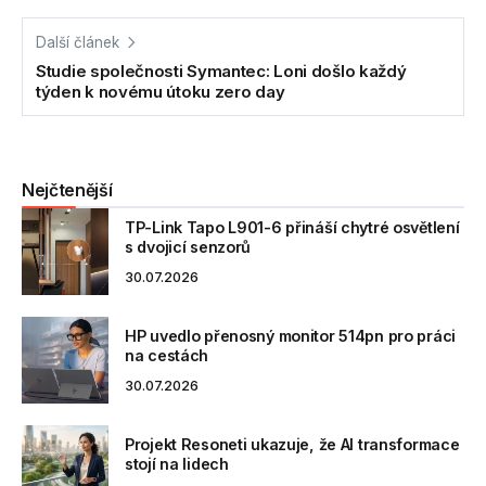
Další článek
Studie společnosti Symantec: Loni došlo každý
týden k novému útoku zero day
Nejčtenější
TP-Link Tapo L901-6 přináší chytré osvětlení
s dvojicí senzorů
30.07.2026
HP uvedlo přenosný monitor 514pn pro práci
na cestách
30.07.2026
Projekt Resoneti ukazuje, že AI transformace
stojí na lidech