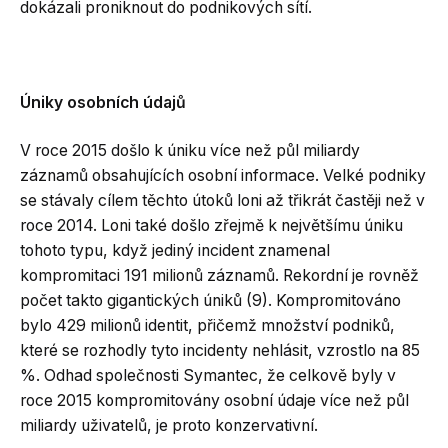
dokázali proniknout do podnikových sítí.
Úniky osobních údajů
V roce 2015 došlo k úniku více než půl miliardy
záznamů obsahujících osobní informace. Velké podniky
se stávaly cílem těchto útoků loni až třikrát častěji než v
roce 2014. Loni také došlo zřejmě k největšímu úniku
tohoto typu, když jediný incident znamenal
kompromitaci 191 milionů záznamů. Rekordní je rovněž
počet takto gigantických úniků (9). Kompromitováno
bylo 429 milionů identit, přičemž množství podniků,
které se rozhodly tyto incidenty nehlásit, vzrostlo na 85
%. Odhad společnosti Symantec, že celkově byly v
roce 2015 kompromitovány osobní údaje více než půl
miliardy uživatelů, je proto konzervativní.