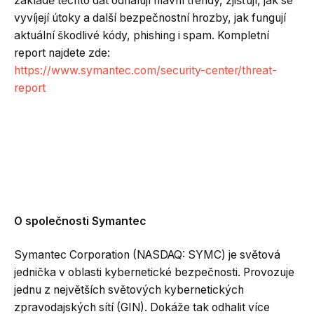
základě těchto dat odhalují hlavní trendy, zjišťují, jak se
vyvíjejí útoky a další bezpečnostní hrozby, jak fungují
aktuální škodlivé kódy, phishing i spam. Kompletní
report najdete zde:
https://www.symantec.com/security-center/threat-
report
O společnosti Symantec
Symantec Corporation (NASDAQ: SYMC) je světová
jednička v oblasti kybernetické bezpečnosti. Provozuje
jednu z největších světových kybernetických
zpravodajských sítí (GIN). Dokáže tak odhalit více