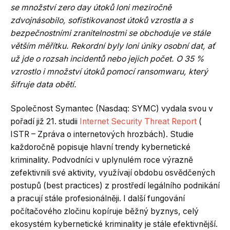
se množství zero day útoků loni meziročně
zdvojnásobilo, sofistikovanost útoků vzrostla a s
bezpečnostními zranitelnostmi se obchoduje ve stále
větším měřítku. Rekordní byly loni úniky osobní dat, ať
už jde o rozsah incidentů nebo jejich počet. O 35 %
vzrostlo i množství útoků pomocí ransomwaru, který
šifruje data obětí.
Společnost Symantec (Nasdaq: SYMC) vydala svou v
pořadí již 21. studii
Internet Security Threat Report
(
ISTR – Zpráva o internetových hrozbách). Studie
každoročně popisuje hlavní trendy kybernetické
kriminality. Podvodníci v uplynulém roce výrazně
zefektivnili své aktivity, využívají obdobu osvědčených
postupů (best practices) z prostředí legálního podnikání
a pracují stále profesionálněji. I další fungování
počítačového zločinu kopíruje běžný byznys, celý
ekosystém kybernetické kriminality je stále efektivnější.