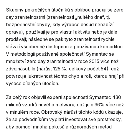
Skupiny pokročilých útočníků s oblibou pracují se zero
day zranitelnostmi (zranitelnosti „nultého dne“, tj.
bezpečnostní chyby, kdy výrobce dosud nenabízí
opravu), používají je pro vlastní aktivitu nebo je dále
prodávají; následně se pak tyto zranitelnosti rychle
stávají všeobecně dostupnou a používanou komoditou.
V metodologii používané společností Symantec se
množství zero day zranitelností v roce 2015 více než
zdvojnásobilo (nárůst 125 %, celkový počet 54), což
potvrzuje lukrativnost těchto chyb a roli, kterou hrají při
vysoce cílených útocích.
Za celý rok objevili experti společnosti Symantec 430
milionů vzorků nového malwaru, což je o 36% více než
v minulém roce. Obrovský nárůst těchto kódů ukazuje,
že se podvodníkům vyplatí investovat své prostředky,
aby pomocí mnoha pokusů a různorodých metod