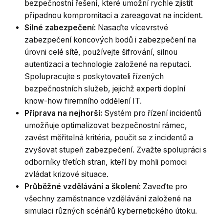
bezpečnostní řešení, které umožní rychle zjistit
případnou kompromitaci a zareagovat na incident.
Silné zabezpečení:
Nasaďte vícevrstvé
zabezpečení koncových bodů i zabezpečení na
úrovni celé sítě, používejte šifrování, silnou
autentizaci a technologie založené na reputaci.
Spolupracujte s poskytovateli řízených
bezpečnostních služeb, jejichž experti doplní
know-how firemního oddělení IT.
Příprava na nejhorší:
Systém pro řízení incidentů
umožňuje optimalizovat bezpečnostní rámec,
zavést měřitelná kritéria, poučit se z incidentů a
zvyšovat stupeň zabezpečení. Zvažte spolupráci s
odborníky třetích stran, kteří by mohli pomoci
zvládat krizové situace.
Průběžné vzdělávání a školení:
Zaveďte pro
všechny zaměstnance vzdělávání založené na
simulaci různých scénářů kybernetického útoku.