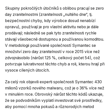
Skupiny pokročilých útočníků s oblibou pracují se zero
day zranitelnostmi (zranitelnosti „nultého dne“, tj.
bezpečnostní chyby, kdy výrobce dosud nenabízí
opravu), používají je pro vlastní aktivitu nebo je dále
prodávají; následně se pak tyto zranitelnosti rychle
stávají všeobecně dostupnou a používanou komoditou.
V metodologii používané společností Symantec se
množství zero day zranitelností v roce 2015 více než
zdvojnásobilo (nárůst 125 %, celkový počet 54), což
potvrzuje lukrativnost těchto chyb a roli, kterou hrají při
vysoce cílených útocích.
Za celý rok objevili experti společnosti Symantec 430
milionů vzorků nového malwaru, což je o 36% více než
v minulém roce. Obrovský nárůst těchto kódů ukazuje,
že se podvodníkům vyplatí investovat své prostředky,
aby pomocí mnoha pokusů a různorodých metod