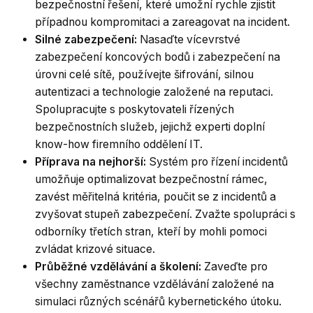
bezpečnostní řešení, které umožní rychle zjistit
případnou kompromitaci a zareagovat na incident.
Silné zabezpečení:
Nasaďte vícevrstvé
zabezpečení koncových bodů i zabezpečení na
úrovni celé sítě, používejte šifrování, silnou
autentizaci a technologie založené na reputaci.
Spolupracujte s poskytovateli řízených
bezpečnostních služeb, jejichž experti doplní
know-how firemního oddělení IT.
Příprava na nejhorší:
Systém pro řízení incidentů
umožňuje optimalizovat bezpečnostní rámec,
zavést měřitelná kritéria, poučit se z incidentů a
zvyšovat stupeň zabezpečení. Zvažte spolupráci s
odborníky třetích stran, kteří by mohli pomoci
zvládat krizové situace.
Průběžné vzdělávání a školení:
Zaveďte pro
všechny zaměstnance vzdělávání založené na
simulaci různých scénářů kybernetického útoku.