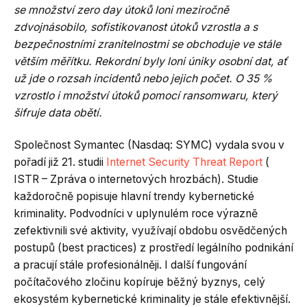
se množství zero day útoků loni meziročně
zdvojnásobilo, sofistikovanost útoků vzrostla a s
bezpečnostními zranitelnostmi se obchoduje ve stále
větším měřítku. Rekordní byly loni úniky osobní dat, ať
už jde o rozsah incidentů nebo jejich počet. O 35 %
vzrostlo i množství útoků pomocí ransomwaru, který
šifruje data obětí.
Společnost Symantec (Nasdaq: SYMC) vydala svou v
pořadí již 21. studii
Internet Security Threat Report
(
ISTR – Zpráva o internetových hrozbách). Studie
každoročně popisuje hlavní trendy kybernetické
kriminality. Podvodníci v uplynulém roce výrazně
zefektivnili své aktivity, využívají obdobu osvědčených
postupů (best practices) z prostředí legálního podnikání
a pracují stále profesionálněji. I další fungování
počítačového zločinu kopíruje běžný byznys, celý
ekosystém kybernetické kriminality je stále efektivnější.