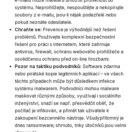
e-mailu může malwaru umožnit proniknout do
systému. Neprohlížejte, nespouštějte a nekopírujte
soubory z e-mailu, jsou-li nějak podezřelé nebo
pokud neznáte odesilatele.
Chraňte se:
Prevence je výhodnější než řešení
problémů. Používejte komplexní bezpečnostní
řešení pro práci s internetem, které zahrnuje
antivirus, firewall, ochranu webového prohlížeče a
osvědčenou ochranu před on-line hrozbami.
Pozor na taktiku podvodníků:
Software zdarma
nebo pirátské kopie legitimních aplikací – ve všech
těchto případech může být důsledkem infekce
systému malwarem. Podvodníci mohou malware
maskovat různými způsoby, využívají i sociálního
inženýrství, snaží se např. přesvědčit oběť, že
počítač je infikován, a přimět tak uživatele k
zakoupení bezcenného nástroje. Všudypřítomný je
dnes ransomware; shrnuto, triky útočníků jsou velmi