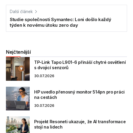
Další článek
Studie společnosti Symantec: Loni došlo každý
týden k novému útoku zero day
Nejčtenější
TP-Link Tapo L901-6 přináší chytré osvětlení
s dvojicí senzorů
30.07.2026
HP uvedlo přenosný monitor 514pn pro práci
na cestách
30.07.2026
Projekt Resoneti ukazuje, že AI transformace
stojí na lidech