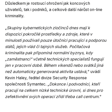
Důsledkem je rostoucí ohrožení jak koncových
uživatelů, tak i podniků, a celkově další nárůst on-line
kriminality.
„
Skupiny kybernetických zločinců dnes mají k
dispozici pokročilé prostředky a zdroje, které v
minulosti používali pouze útočníci pracující s podporou
států, jejich vlád či tajných služeb. Počítačová
kriminalita pak připomíná normální byznys, kdy
„zaměstnanci“ včetně technických specialistů fungují
jen v pracovní době. Během víkendů nebo svátků jiná
než automaticky generovaná aktivita ustává
,“ uvádí
Kevin Haley, ředitel divize Security Response
společnosti Symantec. „
Dokonce i podvodníci, kteří
pracují na celkem nízké technické úrovni, si dnes pro
zefektivnění svých operací zřídí třeba call centrum
.“