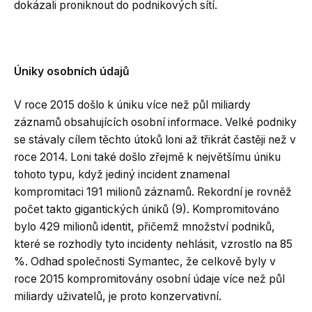
dokázali proniknout do podnikových sítí.
Úniky osobních údajů
V roce 2015 došlo k úniku více než půl miliardy
záznamů obsahujících osobní informace. Velké podniky
se stávaly cílem těchto útoků loni až třikrát častěji než v
roce 2014. Loni také došlo zřejmě k největšímu úniku
tohoto typu, když jediný incident znamenal
kompromitaci 191 milionů záznamů. Rekordní je rovněž
počet takto gigantických úniků (9). Kompromitováno
bylo 429 milionů identit, přičemž množství podniků,
které se rozhodly tyto incidenty nehlásit, vzrostlo na 85
%. Odhad společnosti Symantec, že celkově byly v
roce 2015 kompromitovány osobní údaje více než půl
miliardy uživatelů, je proto konzervativní.