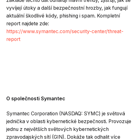
základě těchto dat odhalují hlavní trendy, zjišťují, jak se
vyvíjejí útoky a další bezpečnostní hrozby, jak fungují
aktuální škodlivé kódy, phishing i spam. Kompletní
report najdete zde:
https://www.symantec.com/security-center/threat-
report
O společnosti Symantec
Symantec Corporation (NASDAQ: SYMC) je světová
jednička v oblasti kybernetické bezpečnosti. Provozuje
jednu z největších světových kybernetických
zpravodajských sítí (GIN). Dokáže tak odhalit více