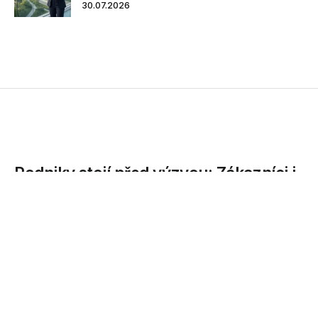
30.07.2026
Podniky stojí před výzvou: Zákazníci i
zaměstnanci vyžadují personalizaci
Průzkum společnosti Oracle ukazuje, že organizace si jsou
vědomy výhod služeb upravených na míru konkrétním
uživatelům,...
11.04.2016