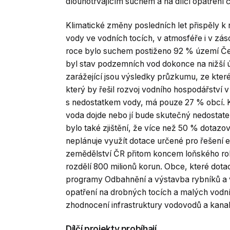
dlouhotrvajícím suchem a na dílčí opatření 
Klimatické změny posledních let přispěly k
vody ve vodních tocích, v atmosféře i v z
roce bylo suchem postiženo 92 % území Če
byl stav podzemních vod dokonce na nižší ú
zarážející jsou výsledky průzkumu, ze kter
který by řešil rozvoj vodního hospodářství v 
s nedostatkem vody, má pouze 27 % obcí. Kr
voda dojde nebo jí bude skutečný nedostat
bylo také zjištění, že více než 50 % dotazo
neplánuje využít dotace určené pro řešení 
zemědělství ČR přitom koncem loňského roku
rozdělí 800 milionů korun. Obce, které dotac
programy Odbahnění a výstavba rybníků a v
opatření na drobných tocích a malých vodn
zhodnocení infrastruktury vodovodů a kanal
Dílčí projekty probíhají