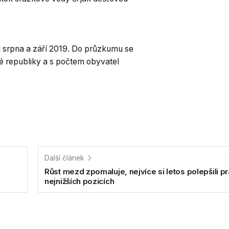
,
u srpna a září 2019. Do průzkumu se
é republiky a s počtem obyvatel
Další článek
Růst mezd zpomaluje, nejvíce si letos polepšili p
nejnižších pozicích