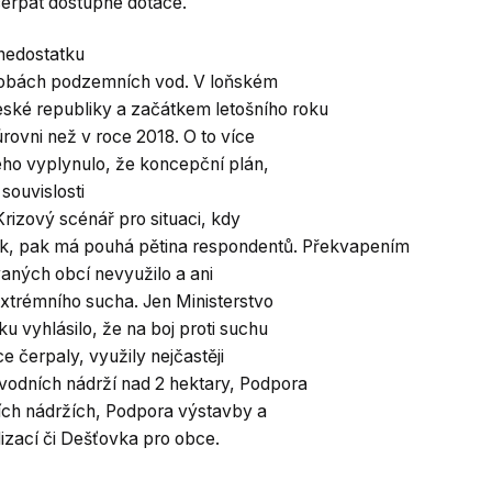
čerpat dostupné dotace.
 nedostatku
ásobách podzemních vod. V loňském
ské republiky a začátkem letošního roku
rovni než v roce 2018. O to více
ého vyplynulo, že koncepční plán,
souvislosti
izový scénář pro situaci, kdy
ek, pak má pouhá pětina respondentů. Překvapením
vaných obcí nevyužilo a ani
extrémního sucha. Jen Ministerstvo
 vyhlásilo, že na boj proti suchu
e čerpaly, využily nejčastěji
odních nádrží nad 2 hektary, Podpora
ích nádržích, Podpora výstavby a
izací či Dešťovka pro obce.