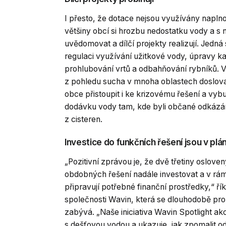
I přesto, že dotace nejsou využívány naplno
většiny obcí si hrozbu nedostatku vody a s 
uvědomovat a dílčí projekty realizují. Jedná
regulaci využívání užitkové vody, úpravy ka
prohlubování vrtů a odbahňování rybníků. V
z pohledu sucha v mnoha oblastech doslova
obce přistoupit i ke krizovému řešení a vybu
dodávku vody tam, kde byli občané odkázáni
z cisteren.
Investice do funkčních řešení jsou v plá
„Pozitivní zprávou je, že dvě třetiny oslov
obdobných řešení nadále investovat a v rám
připravují potřebné finanční prostředky,“ ří
společnosti Wavin, která se dlouhodobě pr
zabývá. „Naše iniciativa Wavin Spotlight a
s dešťovou vodou a ukazuje, jak zpomalit o