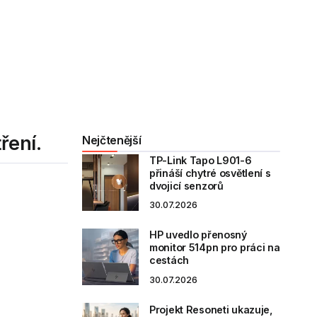
ření.
Nejčtenější
TP-Link Tapo L901-6
přináší chytré osvětlení s
dvojicí senzorů
30.07.2026
HP uvedlo přenosný
monitor 514pn pro práci na
cestách
30.07.2026
Projekt Resoneti ukazuje,