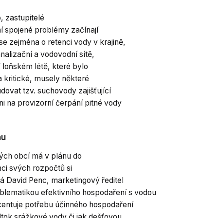
, zastupitelé
ní spojené problémy začínají
 se zejména o retenci vody v krajině,
nalizační a vodovodní sítě,
 loňském létě, které bylo
 kritické, musely některé
dovat tzv. suchovody zajišťující
 na provizorní čerpání pitné vody
nu
ených obcí má v plánu do
ci svých rozpočtů si
ká David Penc, marketingový ředitel
oblematikou efektivního hospodaření s vodou
kcentuje potřebu účinného hospodaření
dtok srážkové vody či jak dešťovou