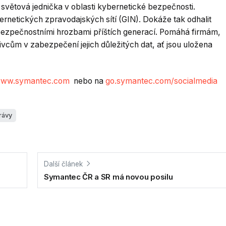
ětová jednička v oblasti kybernetické bezpečnosti.
ernetických zpravodajských sítí (GIN). Dokáže tak odhalit
 bezpečnostními hrozbami příštích generací. Pomáhá firmám,
livcům v zabezpečení jejich důležitých dat, ať jsou uložena
ww.symantec.com
nebo na
go.symantec.com/socialmedia
rávy
Další článek
Symantec ČR a SR má novou posilu