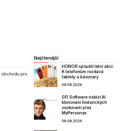
Nejčtenější
HONOR spouští letní akci:
K telefonům rozdává
oj obchodu pro
tablety a kávovary
08.08.2026
GFI Software nabízí AI
klonování historických
osobností přes
MyPersonas
08.08.2026