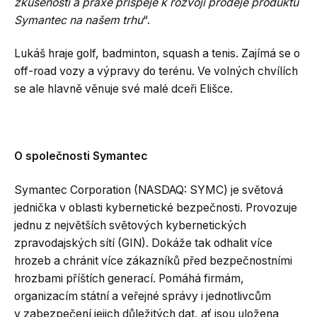
zkušenosti a praxe přispěje k rozvoji prodeje produktů
Symantec na našem trhu
“.
Lukáš hraje golf, badminton, squash a tenis. Zajímá se o
off-road vozy a výpravy do terénu. Ve volných chvílích
se ale hlavně věnuje své malé dceři Elišce.
O společnosti Symantec
Symantec Corporation (NASDAQ: SYMC) je světová
jednička v oblasti kybernetické bezpečnosti. Provozuje
jednu z největších světových kybernetických
zpravodajských sítí (GIN). Dokáže tak odhalit více
hrozeb a chránit více zákazníků před bezpečnostními
hrozbami příštích generací. Pomáhá firmám,
organizacím státní a veřejné správy i jednotlivcům
v zabezpečení jejich důležitých dat, ať jsou uložena