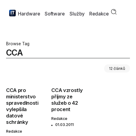
Hardware
Software
Služby
Redakce
Browse Tag
CCA
12 článků
CCA pro
CCA vzrostly
ministerstvo
příjmy ze
spravedlnosti
služeb o 42
vylepšila
procent
datové
Redakce
schránky
01.03.2011
Redakce