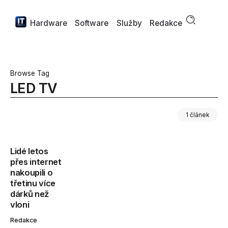
Hardware
Software
Služby
Redakce
Browse Tag
LED TV
1 článek
Lidé letos
přes internet
nakoupili o
třetinu více
dárků než
vloni
Redakce