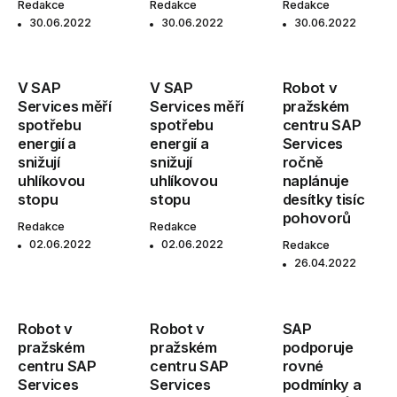
Redakce
Redakce
Redakce
30.06.2022
30.06.2022
30.06.2022
V SAP
V SAP
Robot v
Services měří
Services měří
pražském
spotřebu
spotřebu
centru SAP
energií a
energií a
Services
snižují
snižují
ročně
uhlíkovou
uhlíkovou
naplánuje
stopu
stopu
desítky tisíc
pohovorů
Redakce
Redakce
02.06.2022
02.06.2022
Redakce
26.04.2022
Robot v
Robot v
SAP
pražském
pražském
podporuje
centru SAP
centru SAP
rovné
Services
Services
podmínky a