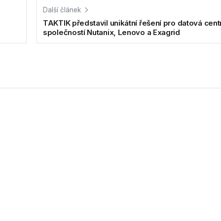
Další článek
TAKTIK představil unikátní řešení pro datová cent
společností Nutanix, Lenovo a Exagrid
í pro datová centra od společností N
nad zemí, představila společnost TAKTIK svým...