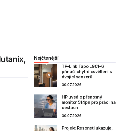
utanix,
Nejčtenější
TP-Link Tapo L901-6
přináší chytré osvětlení s
dvojicí senzorů
30.07.2026
HP uvedlo přenosný
monitor 514pn pro práci na
cestách
30.07.2026
Projekt Resoneti ukazuje,