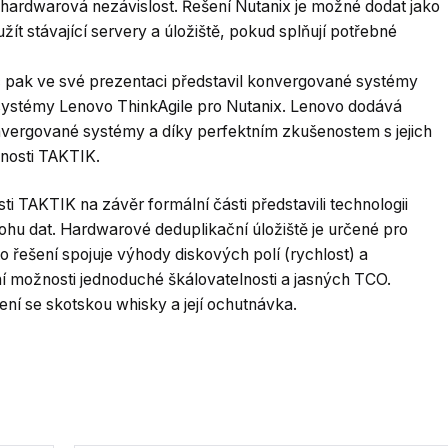
hardwarová nezávislost. Řešení Nutanix je možné dodat jako
t stávající servery a úložiště, pokud splňují potřebné
 pak ve své prezentaci představil konvergované systémy
systémy Lenovo ThinkAgile pro Nutanix. Lenovo dodává
nvergované systémy a díky perfektním zkušenostem s jejich
čnosti TAKTIK.
i TAKTIK na závěr formální části představili technologii
hu dat. Hardwarové deduplikační úložiště je určené pro
to řešení spojuje výhody diskových polí (rychlost) a
í možnosti jednoduché škálovatelnosti a jasných TCO.
ní se skotskou whisky a její ochutnávka.