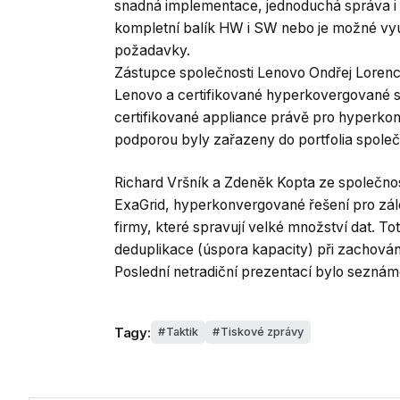
snadná implementace, jednoduchá správa i 
kompletní balík HW i SW nebo je možné využí
požadavky.
Zástupce společnosti Lenovo Ondřej Lorenc
Lenovo a certifikované hyperkovergované 
certifikované appliance právě pro hyperko
podporou byly zařazeny do portfolia spole
Richard Vršník a Zdeněk Kopta ze společnost
ExaGrid, hyperkonvergované řešení pro zálo
firmy, které spravují velké množství dat. To
deduplikace (úspora kapacity) při zachován
Poslední netradiční prezentací bylo seznáme
Tagy:
Taktik
Tiskové zprávy