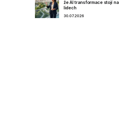
že AI transformace stojí na
lidech
30.07.2026