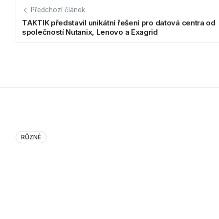
Předchozí článek
TAKTIK představil unikátní řešení pro datová centra od
společností Nutanix, Lenovo a Exagrid
RŮZNÉ
TAKTIK představil unikátní řešen
Lenovo a Exagrid
V prostorách observatoria Žižkovské věže, celých 93 metrů 