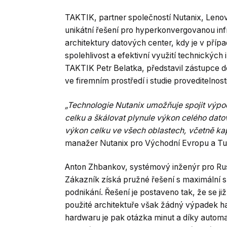
TAKTIK, partner společností Nutanix, Lenov
unikátní řešení pro hyperkonvergovanou infra
architektury datových center, kdy je v příp
spolehlivost a efektivní využití technických
TAKTIK Petr Belatka, představil zástupce d
ve firemním prostředí i studie proveditelnost
„Technologie Nutanix umožňuje spojit výpoče
celku a škálovat plynule výkon celého dato
výkon celku ve všech oblastech, včetně kap
manažer Nutanix pro Východní Evropu a Tu
Anton Zhbankov, systémový inženýr pro Rusk
Zákazník získá pružné řešení s maximální spo
podnikání. Řešení je postaveno tak, že se j
použité architektuře však žádný výpadek h
hardwaru je pak otázka minut a díky automat