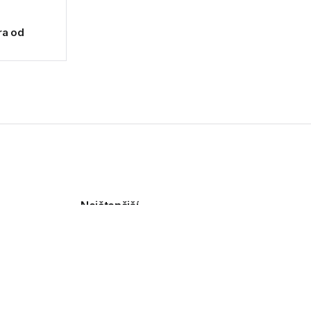
ra od
Nejčtenější
utanix,
TP-Link Tapo L901-6
přináší chytré osvětlení s
dvojicí senzorů
30.07.2026
HP uvedlo přenosný
monitor 514pn pro práci na