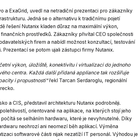
o a ExaGrid, uvedl na netradiční prezentaci pro zákazníky
strukturu. Jedná se o alternativu k tradičnímu pojetí
adě řešení Nutanix kladen důraz na maximální výkon,
 i finančních prostředků. Zákazníky přivítal CEO společnosti
odavatelských firem a nabídl možnost konzultací, testování
i. Prezentací se potom ujali zástupci firmy Nutanix.
tní výkon, úložiště, konektivitu i virtualizaci do jednoho
vého centra. Každá další přidaná appliance tak rozšiřuje
acity i propustnosti“
řekl Tarcan Serdaroglu, regionální
recko.
o a CIS, představil architekturu Nutanix podrobněji.
lehlivostí, orientované na aplikace, na kterých stojí jeho
iž počítá se selháním hardwaru, které je nevyhnutelné. Díky
ardwaru neohrozí ani neomezí běh aplikací. Výměna
izaci softwarové části nijak nezatíží IT personál. Výhodou je