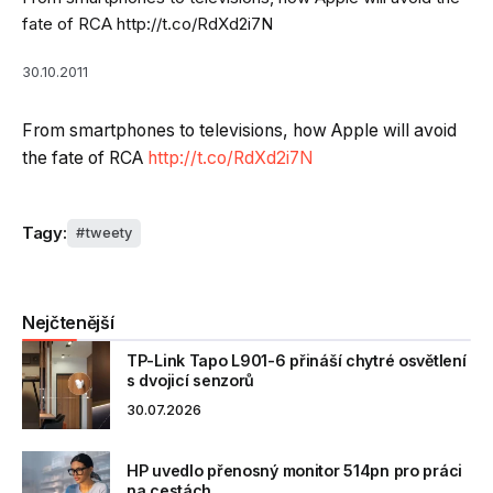
fate of RCA http://t.co/RdXd2i7N
30.10.2011
From smartphones to televisions, how Apple will avoid
the fate of RCA
http://t.co/RdXd2i7N
Tagy:
tweety
Nejčtenější
TP-Link Tapo L901-6 přináší chytré osvětlení
s dvojicí senzorů
30.07.2026
HP uvedlo přenosný monitor 514pn pro práci
na cestách