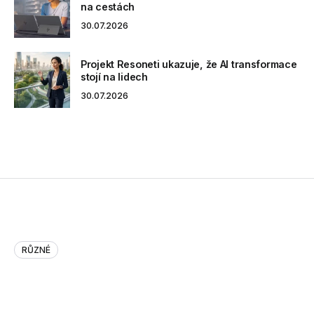
na cestách
30.07.2026
Projekt Resoneti ukazuje, že AI transformace
stojí na lidech
30.07.2026
RŮZNÉ
The EuroPallet Turns 50 Today,…
The EuroPallet Turns 50 Today, But the American One Is