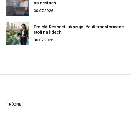
na cestách
30.07.2026
Projekt Resoneti ukazuje, že AI transformace
stojí na lidech
30.07.2026
RŮZNÉ
Do Not Start A Startup: Or, Wh…
Do Not Start A Startup: Or, What I Learned At Startup