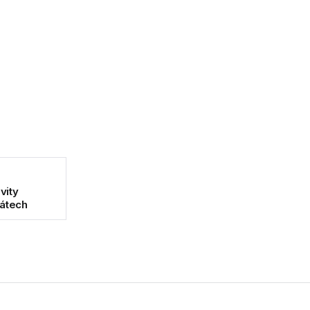
vity
tátech