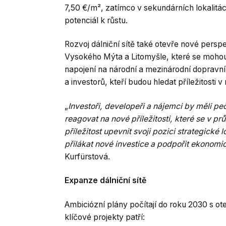
7,50 €/m², zatímco v sekundárních lokalitác
potenciál k růstu.
Rozvoj dálniční sítě také otevře nové persp
Vysokého Mýta a Litomyšle, které se mohou
napojení na národní a mezinárodní dopravn
a investorů, kteří budou hledat příležitosti v
„
Investoři, developeři a nájemci by měli peč
reagovat na nové příležitosti, které se v pr
příležitost upevnit svoji pozici strategické
přilákat nové investice a podpořit ekonomi
Kurfürstová.
Expanze dálniční sítě
Ambiciózní plány počítají do roku 2030 s o
klíčové projekty patří: