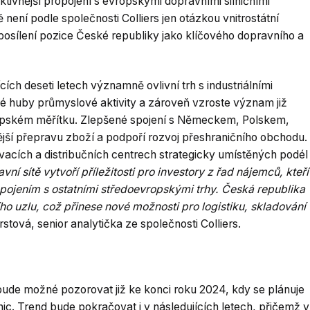
ktivnější propojení s evropskými dopravními silničními
 není podle společnosti Colliers jen otázkou vnitrostátní
k posílení pozice České republiky jako klíčového dopravního a
ících deseti letech významně ovlivní trh s industriálními
é huby průmyslové aktivity a zároveň vzroste význam již
ropském měřítku. Zlepšené spojení s Německem, Polskem,
í přepravu zboží a podpoří rozvoj přeshraničního obchodu.
vacích a distribučních centrech strategicky umístěných podél
ní sítě vytvoří příležitosti pro investory z řad nájemců, kteří
ropojením s ostatními středoevropskými trhy. Česká republika
ího uzlu, což přinese nové možnosti pro logistiku, skladování
rstová, senior analytička ze společnosti Colliers.
 bude možné pozorovat již ke konci roku 2024, kdy se plánuje
ic. Trend bude pokračovat i v následujících letech, přičemž v