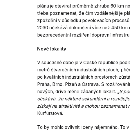
plánu je otevírat průměrně zhruba 60 km no
třeba poznamenat, že čím vzdálenější je pl
zpoždění v důsledku povolovacích procesů 
2030 očekává dokončení více než 450 km n
bezprecedentní rozšíření dopravní infrastru
Nové lokality
V současné době je v České republice podle 
metrů čtverečních industriálních ploch, p
po kvalitních industriálních prostorech zůs
Praha, Brno, Plzeň a Ostrava. S rozšiřováním
nových, dříve méně žádaných lokalit. „
S po
očekává, že některé sekundární a rozvíjejí
získají na atraktivitě a mohou zaznamenat
Kurfürstová.
To by mohlo ovlivnit i ceny nájemného. To v