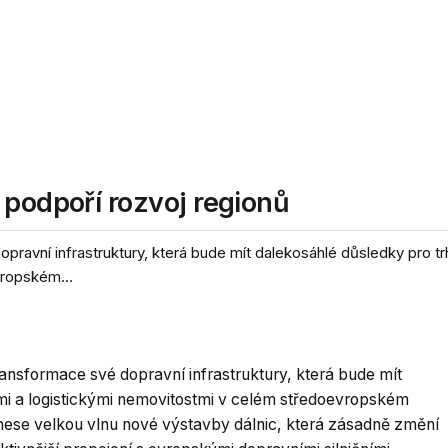
 podpoří rozvoj regionů
pravní infrastruktury, která bude mít dalekosáhlé důsledky pro tr
vropském...
ansformace své dopravní infrastruktury, která bude mít
mi a logistickými nemovitostmi v celém středoevropském
řinese velkou vlnu nové výstavby dálnic, která zásadně změní