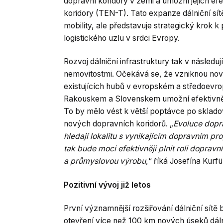
dopravní koridory v zemi a umožní jejich efe
koridory (TEN-T). Tato expanze dálniční sítě
mobility, ale představuje strategický krok 
logistického uzlu v srdci Evropy.
Rozvoj dálniční infrastruktury tak v následuj
nemovitostmi. Očekává se, že vzniknou nov
existujících hubů v evropském a středoev
Rakouskem a Slovenskem umožní efektivnějš
To by mělo vést k větší poptávce po sklado
nových dopravních koridorů. „
Evoluce doprav
hledají lokalitu s vynikajícím dopravním p
tak bude moci efektivněji plnit roli dopravn
a průmyslovou výrobu
,“ říká Josefína Kurfü
Pozitivní vývoj již letos
První významnější rozšiřování dálniční sítě
otevření více než 100 km nových úseků dáln