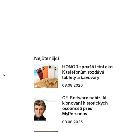
Nejčtenější
HONOR spouští letní akci:
K telefonům rozdává
h s
tablety a kávovary
08.08.2026
GFI Software nabízí AI
klonování historických
osobností přes
MyPersonas
08.08.2026