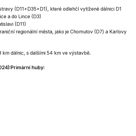
travy (D11+D35+D1), které odlehčí vytížené dálnici D1
ice a do Lince (D3)
islavi (D11)
raniční regionální města, jako je Chomutov (D7) a Karlovy
8 km dálnic, s dalšími 54 km ve výstavbě.
24):Primární huby: