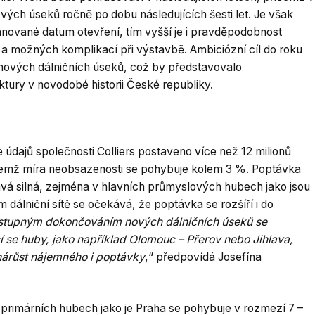
vých úseků ročně po dobu následujících šesti let. Je však
ánované datum otevření, tím vyšší je i pravděpodobnost
a možných komplikací při výstavbě. Ambiciózní cíl do roku
ových dálničních úseků, což by představovalo
ktury v novodobé historii České republiky.
údajů společnosti Colliers postaveno více než 12 milionů
řičemž míra neobsazenosti se pohybuje kolem 3 %. Poptávka
tává silná, zejména v hlavních průmyslových hubech jako jsou
 dálniční sítě se očekává, že poptávka se rozšíří i do
stupným dokončováním nových dálničních úseků se
cí se huby, jako například Olomouc – Přerov nebo Jihlava,
 nárůst nájemného i poptávky
,“ předpovídá Josefína
 primárních hubech jako je Praha se pohybuje v rozmezí 7 –