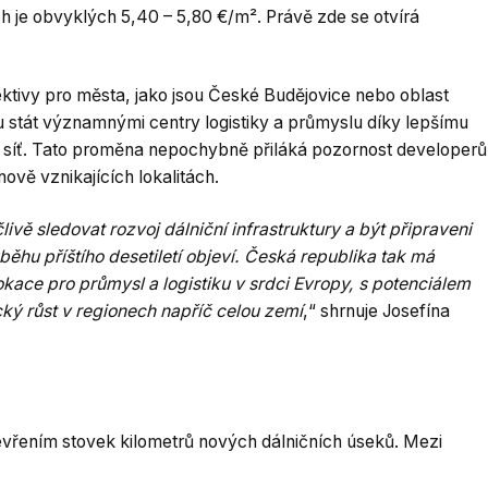
h je obvyklých 5,40 – 5,80 €/m². Právě zde se otvírá
ektivy pro města, jako jsou České Budějovice nebo oblast
 stát významnými centry logistiky a průmyslu díky lepšímu
í síť. Tato proměna nepochybně přiláká pozornost developerů
 nově vznikajících lokalitách.
livě sledovat rozvoj dálniční infrastruktury a být připraveni
ůběhu příštího desetiletí objeví. Česká republika tak má
 lokace pro průmysl a logistiku v srdci Evropy, s potenciálem
cký růst v regionech napříč celou zemí
,“ shrnuje Josefína
tevřením stovek kilometrů nových dálničních úseků. Mezi