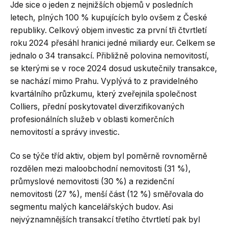
Jde sice o jeden z nejnižších objemů v posledních
letech, plných 100 % kupujících bylo ovšem z České
republiky. Celkový objem investic za první tři čtvrtletí
roku 2024 přesáhl hranici jedné miliardy eur. Celkem se
jednalo o 34 transakcí. Přibližně polovina nemovitostí,
se kterými se v roce 2024 dosud uskutečnily transakce,
se nachází mimo Prahu. Vyplývá to z pravidelného
kvartálního průzkumu, který zveřejnila společnost
Colliers, přední poskytovatel diverzifikovaných
profesionálních služeb v oblasti komerčních
nemovitostí a správy investic.
Co se týče tříd aktiv, objem byl poměrně rovnoměrně
rozdělen mezi maloobchodní nemovitosti (31 %),
průmyslové nemovitosti (30 %) a rezidenční
nemovitosti (27 %), menší část (12 %) směřovala do
segmentu malých kancelářských budov. Asi
nejvýznamnějších transakcí třetího čtvrtletí pak byl