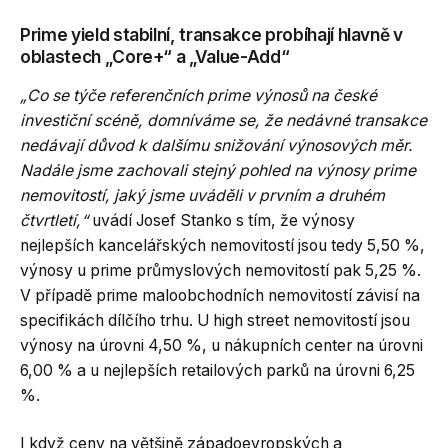
Prime yield stabilní, transakce probíhají hlavně v
oblastech „Core+“ a „Value-Add“
„Co se týče referenčních prime výnosů na české
investiční scéně, domníváme se, že nedávné transakce
nedávají důvod k dalšímu snižování výnosových měr.
Nadále jsme zachovali stejný pohled na výnosy prime
nemovitostí, jaký jsme uváděli v prvním a druhém
čtvrtletí,“
uvádí Josef Stanko s tím, že výnosy
nejlepších kancelářských nemovitostí jsou tedy 5,50 %,
výnosy u prime průmyslových nemovitostí pak 5,25 %.
V případě prime maloobchodních nemovitostí závisí na
specifikách dílčího trhu. U high street nemovitostí jsou
výnosy na úrovni 4,50 %, u nákupních center na úrovni
6,00 % a u nejlepších retailových parků na úrovni 6,25
%.
I když ceny na většině západoevropských a