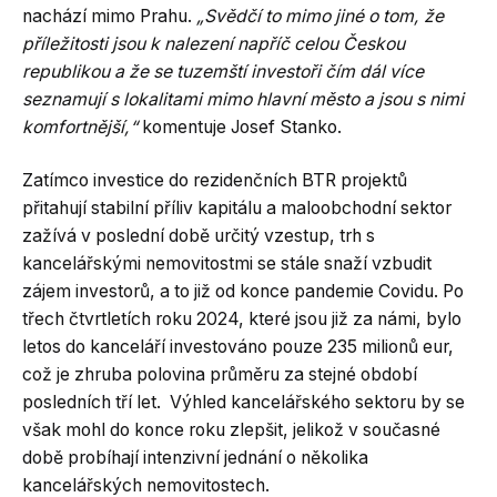
nachází mimo Prahu.
„Svědčí to mimo jiné o tom, že
příležitosti jsou k nalezení napříč celou Českou
republikou a že se tuzemští investoři čím dál více
seznamují s lokalitami mimo hlavní město a jsou s nimi
komfortnější,“
komentuje Josef Stanko.
Zatímco investice do rezidenčních BTR projektů
přitahují stabilní příliv kapitálu a maloobchodní sektor
zažívá v poslední době určitý vzestup, trh s
kancelářskými nemovitostmi se stále snaží vzbudit
zájem investorů, a to již od konce pandemie Covidu. Po
třech čtvrtletích roku 2024, které jsou již za námi, bylo
letos do kanceláří investováno pouze 235 milionů eur,
což je zhruba polovina průměru za stejné období
posledních tří let. Výhled kancelářského sektoru by se
však mohl do konce roku zlepšit, jelikož v současné
době probíhají intenzivní jednání o několika
kancelářských nemovitostech.