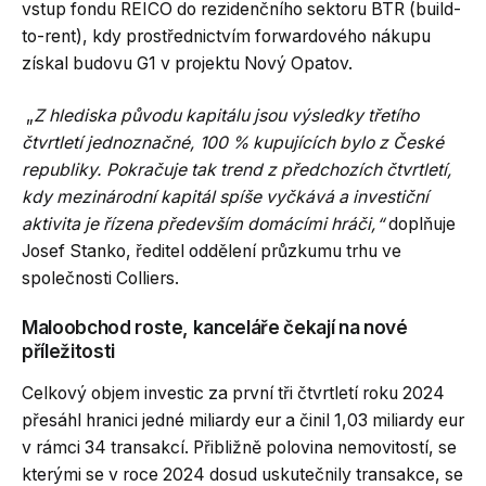
vstup fondu REICO do rezidenčního sektoru BTR (build-
to-rent), kdy prostřednictvím forwardového nákupu
získal budovu G1 v projektu Nový Opatov.
„
Z hlediska původu kapitálu jsou výsledky třetího
čtvrtletí jednoznačné, 100 % kupujících bylo z České
republiky. Pokračuje tak trend z předchozích čtvrtletí,
kdy mezinárodní kapitál spíše vyčkává a investiční
aktivita je řízena především domácími hráči,“
doplňuje
Josef Stanko, ředitel oddělení průzkumu trhu ve
společnosti Colliers.
Maloobchod roste, kanceláře čekají na nové
příležitosti
Celkový objem investic za první tři čtvrtletí roku 2024
přesáhl hranici jedné miliardy eur a činil 1,03 miliardy eur
v rámci 34 transakcí. Přibližně polovina nemovitostí, se
kterými se v roce 2024 dosud uskutečnily transakce, se