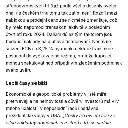
středoevropských trhů již podle všeho dosáhly svého
dna, na českém trhu tomu tak zatím není. Rozdíl mezi
nabídkou a prodejní cenou se nicméně zmenšuje, což
by mělo napomoci transakční aktivitě v posledním
čtvrtletí roku 2024. Dalším důležitým faktorem jsou
budoucí náklady na dluhové financování. Nedávné
snížení ECB na 3,25 % by mohlo některé transakce
posunout do vyčkávacího režimu, protože kupující
mohou spekulovat nad případným zlepšením podmínek
svého úvěru.
Lepší časy se blíží
Ekonomické a geopolitické problémy v jisté míře
přetrvávají a na nemovitosti a důvěru investorů má vliv
mnoho událostí, v neposlední řadě i nedávné
prezidentské volby v USA.
„Český trh ovšem těží ze
silné základny domácích investorů a trh se nadále