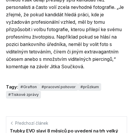
personalisti a často volí zcela nevhodné fotografie. „Je
zřejmé, že pokud kandidát hledá práci, kde je
vyžadován profesionální vzhled, měl by tomu
přizpůsobit i volbu fotografie, kterou přilepí ke svému
profesnímu životopisu. Například pokud se hlásí na
pozici bankovního úředníka, neměl by volit foto s
viditelným tetováním, čírem či jiným extravagantním
účesem anebo s množstvím viditelných piercingů,“
komentuje na závěr Jitka Součková.
Tagy:
Grafton
pracovní pohovor
průzkum
Tiskové zprávy
Předchozí článek
Trubky EVO slaví 8 měsíců po uvedení na trh velký