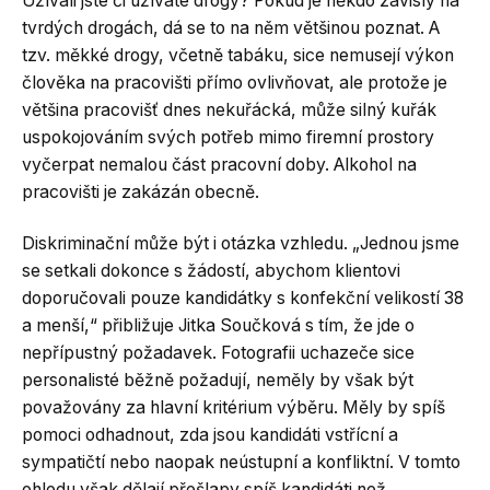
Užívali jste či užíváte drogy? Pokud je někdo závislý na
tvrdých drogách, dá se to na něm většinou poznat. A
tzv. měkké drogy, včetně tabáku, sice nemusejí výkon
člověka na pracovišti přímo ovlivňovat, ale protože je
většina pracovišť dnes nekuřácká, může silný kuřák
uspokojováním svých potřeb mimo firemní prostory
vyčerpat nemalou část pracovní doby. Alkohol na
pracovišti je zakázán obecně.
Diskriminační může být i otázka vzhledu. „Jednou jsme
se setkali dokonce s žádostí, abychom klientovi
doporučovali pouze kandidátky s konfekční velikostí 38
a menší,“ přibližuje Jitka Součková s tím, že jde o
nepřípustný požadavek. Fotografii uchazeče sice
personalisté běžně požadují, neměly by však být
považovány za hlavní kritérium výběru. Měly by spíš
pomoci odhadnout, zda jsou kandidáti vstřícní a
sympatičtí nebo naopak neústupní a konfliktní. V tomto
ohledu však dělají přešlapy spíš kandidáti než