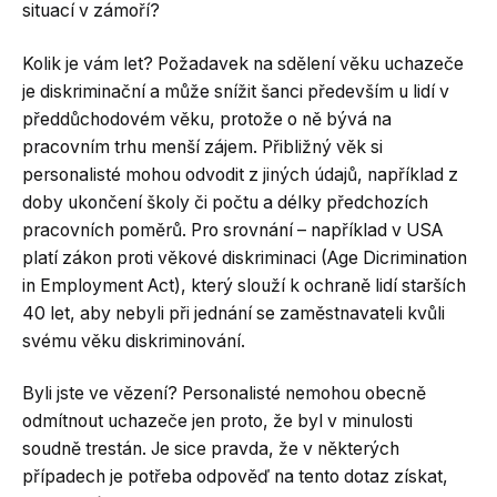
situací v zámoří?
Kolik je vám let? Požadavek na sdělení věku uchazeče
je diskriminační a může snížit šanci především u lidí v
předdůchodovém věku, protože o ně bývá na
pracovním trhu menší zájem. Přibližný věk si
personalisté mohou odvodit z jiných údajů, například z
doby ukončení školy či počtu a délky předchozích
pracovních poměrů. Pro srovnání – například v USA
platí zákon proti věkové diskriminaci (Age Dicrimination
in Employment Act), který slouží k ochraně lidí starších
40 let, aby nebyli při jednání se zaměstnavateli kvůli
svému věku diskriminování.
Byli jste ve vězení? Personalisté nemohou obecně
odmítnout uchazeče jen proto, že byl v minulosti
soudně trestán. Je sice pravda, že v některých
případech je potřeba odpověď na tento dotaz získat,