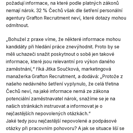
požadují informace, na které podle platných zákonů
nemají nárok. 32 % Čechů však dle šetření personální
agentury Grafton Recruitment neví, které dotazy mohou
odmítnout.
„Bohužel z praxe víme, že některé informace mohou
kandidáty při hledání práce znevýhodnit. Proto by se
měli uchazeči snažit poskytnout o sobě jen takové
informace, které jsou relevantní pro výkon daného
zaměstnání,“ říká Jitka Součková, marketingová
manažerka Grafton Recruitment, a dodává: „Protože z
našeho nedávného šetření vyplynulo, že celá třetina
Čechů neví, na jaké informace nemá ze zákona
potenciální zaměstnavatel nárok, snažíme se je na
našich stránkách instruovat a informovat je o
nejčastějších nepovolených otázkách.“
Jaké tedy jsou nejčastější nepovolené a podpásové
otázky při pracovním pohovoru? A jak se situace liší se