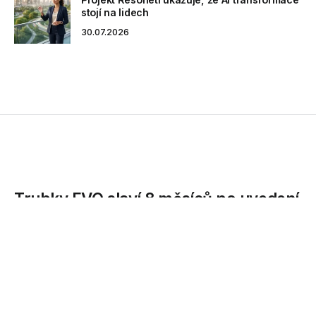
stojí na lidech
30.07.2026
Trubky EVO slaví 8 měsíců po uvedení
na trh velký komerční úspěch
Nedávná novinka z produkce českého výrobce plastových
potrubních systémů, firmy Wavin Ekoplastik, se stává
vyhledávanou...