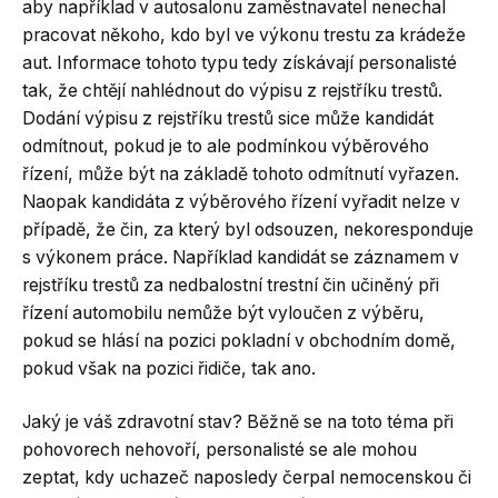
aby například v autosalonu zaměstnavatel nenechal
pracovat někoho, kdo byl ve výkonu trestu za krádeže
aut. Informace tohoto typu tedy získávají personalisté
tak, že chtějí nahlédnout do výpisu z rejstříku trestů.
Dodání výpisu z rejstříku trestů sice může kandidát
odmítnout, pokud je to ale podmínkou výběrového
řízení, může být na základě tohoto odmítnutí vyřazen.
Naopak kandidáta z výběrového řízení vyřadit nelze v
případě, že čin, za který byl odsouzen, nekoresponduje
s výkonem práce. Například kandidát se záznamem v
rejstříku trestů za nedbalostní trestní čin učiněný při
řízení automobilu nemůže být vyloučen z výběru,
pokud se hlásí na pozici pokladní v obchodním domě,
pokud však na pozici řidiče, tak ano.
Jaký je váš zdravotní stav? Běžně se na toto téma při
pohovorech nehovoří, personalisté se ale mohou
zeptat, kdy uchazeč naposledy čerpal nemocenskou či