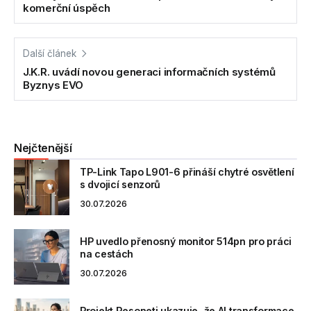
komerční úspěch
Další článek
J.K.R. uvádí novou generaci informačních systémů
Byznys EVO
Nejčtenější
TP-Link Tapo L901-6 přináší chytré osvětlení
s dvojicí senzorů
30.07.2026
HP uvedlo přenosný monitor 514pn pro práci
na cestách
30.07.2026
Projekt Resoneti ukazuje, že AI transformace