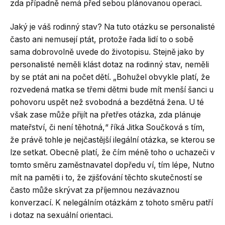
zda případně nemá před sebou plánovanou operaci.
Jaký je váš rodinný stav? Na tuto otázku se personalisté
často ani nemusejí ptát, protože řada lidí to o sobě
sama dobrovolně uvede do životopisu. Stejně jako by
personalisté neměli klást dotaz na rodinný stav, neměli
by se ptát ani na počet dětí. „Bohužel obvykle platí, že
rozvedená matka se třemi dětmi bude mít menší šanci u
pohovoru uspět než svobodná a bezdětná žena. U té
však zase může přijít na přetřes otázka, zda plánuje
mateřství, či není těhotná,“ říká Jitka Součková s tím,
že právě tohle je nejčastější ilegální otázka, se kterou se
lze setkat. Obecně platí, že čím méně toho o uchazeči v
tomto směru zaměstnavatel dopředu ví, tím lépe, Nutno
mít na paměti i to, že zjišťování těchto skutečností se
často může skrývat za příjemnou nezávaznou
konverzací. K nelegálním otázkám z tohoto směru patří
i dotaz na sexuální orientaci.