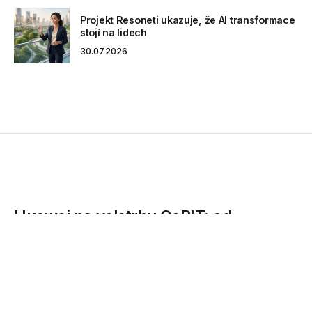
Projekt Resoneti ukazuje, že AI transformace
stojí na lidech
30.07.2026
Huawei na veletrhu CeBIT: od
videokonferencí po chytrá města
Společnost Huawei, přední světový dodavatel
informačních a komunikačních řešení, představila na
veletrhu CeBIT v...