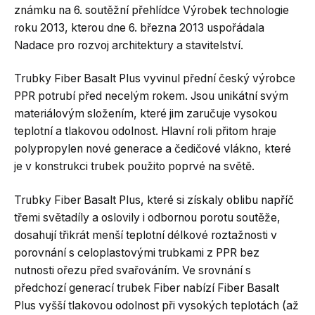
známku na 6. soutěžní přehlídce Výrobek technologie
roku 2013, kterou dne 6. března 2013 uspořádala
Nadace pro rozvoj architektury a stavitelství.
Trubky Fiber Basalt Plus vyvinul přední český výrobce
PPR potrubí před necelým rokem. Jsou unikátní svým
materiálovým složením, které jim zaručuje vysokou
teplotní a tlakovou odolnost. Hlavní roli přitom hraje
polypropylen nové generace a čedičové vlákno, které
je v konstrukci trubek použito poprvé na světě.
Trubky Fiber Basalt Plus, které si získaly oblibu napříč
třemi světadíly a oslovily i odbornou porotu soutěže,
dosahují třikrát menší teplotní délkové roztažnosti v
porovnání s celoplastovými trubkami z PPR bez
nutnosti ořezu před svařováním. Ve srovnání s
předchozí generací trubek Fiber nabízí Fiber Basalt
Plus vyšší tlakovou odolnost při vysokých teplotách (až