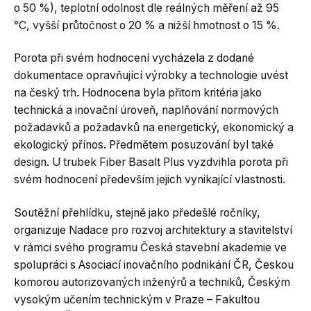
o 50 %), teplotní odolnost dle reálných měření až 95
°C, vyšší průtočnost o 20 % a nižší hmotnost o 15 %.
Porota při svém hodnocení vycházela z dodané
dokumentace opravňující výrobky a technologie uvést
na český trh. Hodnocena byla přitom kritéria jako
technická a inovační úroveň, naplňování normových
požadavků a požadavků na energetický, ekonomický a
ekologický přínos. Předmětem posuzování byl také
design. U trubek Fiber Basalt Plus vyzdvihla porota při
svém hodnocení především jejich vynikající vlastnosti.
Soutěžní přehlídku, stejně jako předešlé ročníky,
organizuje Nadace pro rozvoj architektury a stavitelství
v rámci svého programu Česká stavební akademie ve
spolupráci s Asociací inovačního podnikání ČR, Českou
komorou autorizovaných inženýrů a techniků, Českým
vysokým učením technickým v Praze – Fakultou