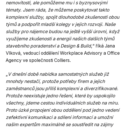
nemovitosti, ale pomůžeme mu i s byznysovými
tématy. Jsem ráda, že můžeme poskytovat takto
komplexní služby, spojit dlouhodobé zkušenosti obou
týmů a podpořit mladší kolegy v jejich rozvoji. Naše
služby pro nájemce budou na ještě vyšší úrovni, když
využijeme zkušenosti a energii našich dalších týmů
stavebního poradenství a Design & Build
,“ říká Jana
Vlková, vedoucí oddělení Workplace Advisory a Office
Agency ve společnosti Colliers.
„
V dnešní době nabídka samostatných služeb již
mnohdy nestačí, protože potřeby firem a jejich
zaměstnanců jsou příliš komplexní a diverzifikované.
Protože neexistuje jedno řešení, které by uspokojilo
všechny, jdeme cestou individuálních služeb na míru.
Proto úzké propojení obou oddělení pod jedno vedení
zefektivní komunikaci a sdílení informací a umožní
našim expertům maximálně se soustředit na zájmy