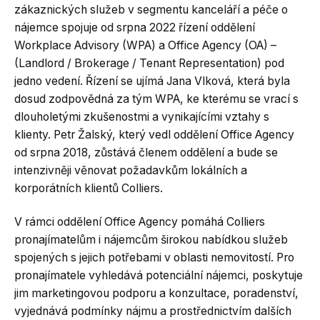
zákaznických služeb v segmentu kanceláří a péče o
nájemce spojuje od srpna 2022 řízení oddělení
Workplace Advisory (WPA) a Office Agency (OA) –
(Landlord / Brokerage / Tenant Representation) pod
jedno vedení. Řízení se ujímá Jana Vlková, která byla
dosud zodpovědná za tým WPA, ke kterému se vrací s
dlouholetými zkušenostmi a vynikajícími vztahy s
klienty. Petr Žalský, který vedl oddělení Office Agency
od srpna 2018, zůstává členem oddělení a bude se
intenzivněji věnovat požadavkům lokálních a
korporátních klientů Colliers.
V rámci oddělení Office Agency pomáhá Colliers
pronajímatelům i nájemcům širokou nabídkou služeb
spojených s jejich potřebami v oblasti nemovitostí. Pro
pronajímatele vyhledává potenciální nájemci, poskytuje
jim marketingovou podporu a konzultace, poradenství,
vyjednává podmínky nájmu a prostřednictvím dalších