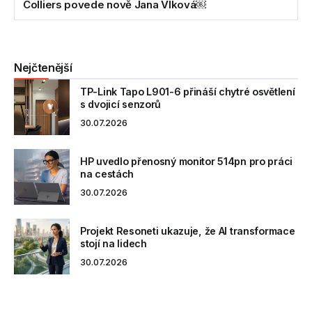
Colliers povede nově Jana Vlková￼
Nejčtenější
TP-Link Tapo L901-6 přináší chytré osvětlení
s dvojicí senzorů
30.07.2026
HP uvedlo přenosný monitor 514pn pro práci
na cestách
30.07.2026
Projekt Resoneti ukazuje, že AI transformace
stojí na lidech
30.07.2026