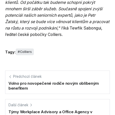
klientů. Od počátku tak budeme schopni pokrýt
mnohem širší záběr služeb. Současně spojení zvýší
potenciál našich seniorních expertů, jako je Petr
Žalský, který se bude více věnovat klientům a pracovat
na růstu a rozvoji podnikání
,“ říká Tewfik Sabongui,
ředitel české pobočky Colliers.
Tagy:
Colliers
Předchozí článek
Volno pro novopečené rodiče novým oblíbeným
benefitem
Další článek
Týmy Workplace Advisory a Office Agency v