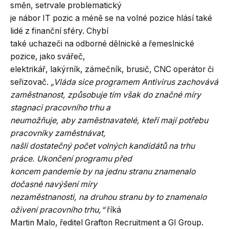
směn, setrvale problematický
je nábor IT pozic a méně se na volné pozice hlásí také
lidé z finanční sféry. Chybí
také uchazeči na odborné dělnické a řemeslnické
pozice, jako svářeč,
elektrikář, lakýrník, zámečník, brusič, CNC operátor či
seřizovač.
„Vláda sice programem Antivirus zachovává
zaměstnanost, způsobuje tím však do značné míry
stagnaci pracovního trhu a
neumožňuje, aby zaměstnavatelé, kteří mají potřebu
pracovníky zaměstnávat,
našli dostatečný počet volných kandidátů na trhu
práce. Ukončení programu před
koncem pandemie by na jednu stranu znamenalo
dočasné navýšení míry
nezaměstnanosti, na druhou stranu by to znamenalo
oživení pracovního trhu,“
říká
Martin Malo, ředitel Grafton Recruitment a GI Group.