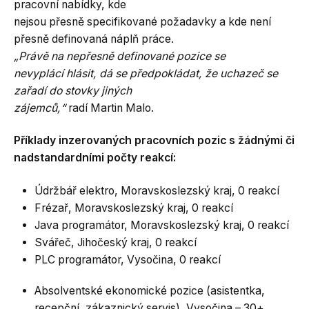
pracovní nabídky, kde
nejsou přesně specifikované požadavky a kde není
přesně definovaná náplň práce.
„Právě na nepřesně definované pozice se
nevyplácí hlásit, dá se předpokládat, že uchazeč se
zařadí do stovky jiných
zájemců,“
radí Martin Malo.
Příklady inzerovaných pracovních pozic s žádnými či
nadstandardními počty reakcí:
Údržbář elektro, Moravskoslezský kraj, 0 reakcí
Frézař, Moravskoslezský kraj, 0 reakcí
Java programátor, Moravskoslezský kraj, 0 reakcí
Svářeč, Jihočeský kraj, 0 reakcí
PLC programátor, Vysočina, 0 reakcí
Absolventské ekonomické pozice (asistentka,
recepční, zákaznický servis), Vysočina – 30+