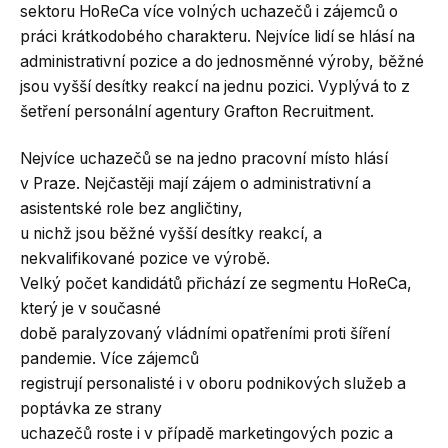
sektoru HoReCa více volných uchazečů i zájemců o
práci krátkodobého charakteru. Nejvíce lidí se hlásí na
administrativní pozice a do jednosměnné výroby, běžné
jsou vyšší desítky reakcí na jednu pozici. Vyplývá to z
šetření personální agentury Grafton Recruitment.
Nejvíce uchazečů se na jedno pracovní místo hlásí
v Praze. Nejčastěji mají zájem o administrativní a
asistentské role bez angličtiny,
u nichž jsou běžné vyšší desítky reakcí, a
nekvalifikované pozice ve výrobě.
Velký počet kandidátů přichází ze segmentu HoReCa,
který je v současné
době paralyzovaný vládními opatřeními proti šíření
pandemie. Více zájemců
registrují personalisté i v oboru podnikových služeb a
poptávka ze strany
uchazečů roste i v případě marketingových pozic a