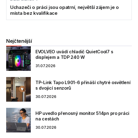
Uchazeči o práci jsou opatrní, největší zájem je o
místa bez kvalifikace
Nejčtenější
EVOLVEO uvádí chladič QuietCool7 s
displejem a TDP 240 W
31.07.2026
TP-Link Tapo L901-6 přináší chytré osvětlení
s dvojicí senzorů
30.07.2026
HP uvedlo přenosný monitor 514pn pro práci
na cestách
30.07.2026