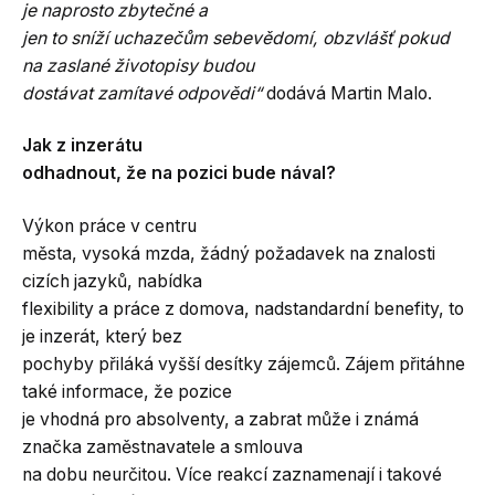
je naprosto zbytečné a
jen to sníží uchazečům sebevědomí, obzvlášť pokud
na zaslané životopisy budou
dostávat zamítavé odpovědi“
dodává Martin Malo.
Jak z inzerátu
odhadnout, že na pozici bude nával?
Výkon práce v centru
města, vysoká mzda, žádný požadavek na znalosti
cizích jazyků, nabídka
flexibility a práce z domova, nadstandardní benefity, to
je inzerát, který bez
pochyby přiláká vyšší desítky zájemců. Zájem přitáhne
také informace, že pozice
je vhodná pro absolventy, a zabrat může i známá
značka zaměstnavatele a smlouva
na dobu neurčitou. Více reakcí zaznamenají i takové