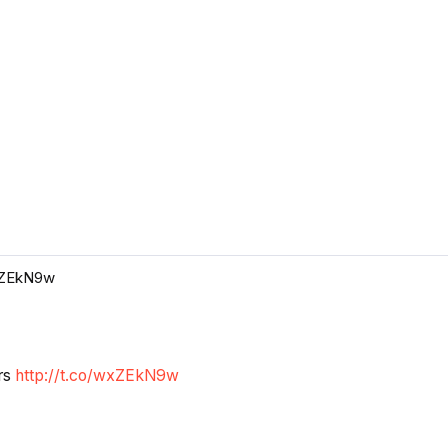
wxZEkN9w
rs
http://t.co/wxZEkN9w