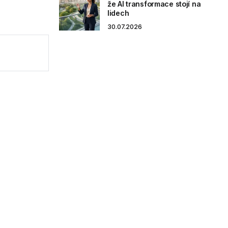
že AI transformace stojí na
lidech
30.07.2026