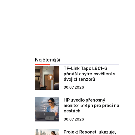
Nejčtenější
TP-Link Tapo L901-6
přináší chytré osvětlení s
dvojicí senzorů
30.07.2026
HP uvedlo přenosný
monitor 514pn pro práci na
cestách
30.07.2026
Projekt Resoneti ukazuje,