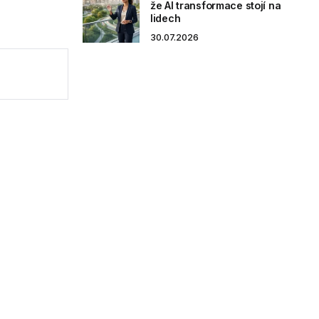
že AI transformace stojí na
lidech
30.07.2026