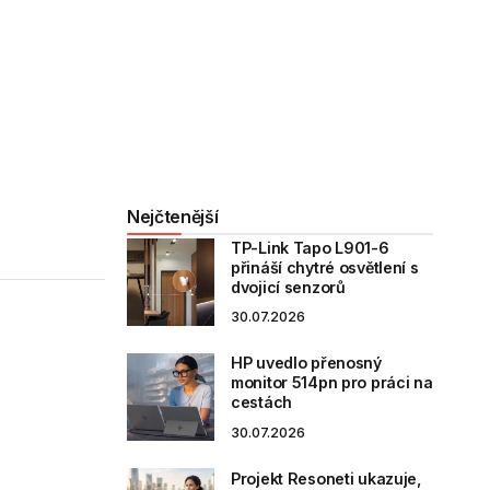
Nejčtenější
TP-Link Tapo L901-6
přináší chytré osvětlení s
dvojicí senzorů
30.07.2026
HP uvedlo přenosný
monitor 514pn pro práci na
cestách
30.07.2026
Projekt Resoneti ukazuje,