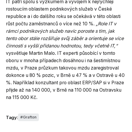
IT patří spolu s výzkumem a vývojem k nejrychleji
rostoucím oblastem podnikových služeb v České
republice a i do dalšího roku se očekává v této oblasti
růst počtu zaměstnanců o více než 10 %.
„Role IT v
rámci podnikových služeb navíc poroste s tím, jak
tento obor stále rozšiřuje svůj záběr a orientuje se více
činnosti s vyšší přidanou hodnotou, tedy včetně IT,“
vysvětluje Martin Malo. IT experti působící v tomto
oboru v mnoha případech dosáhnou i na šestimístnou
mzdu, v Praze průzkum takovou mzdu zaregistroval
dokonce u 80 % pozic, v Brně u 47 % a v Ostravě u 40
%. Například konzultant pro oblast ERP/SAP si v Praze
přijde až na 140 000, v Brně na 110 000 na Ostravsku
na 115 000 Kč.
Tagy:
Grafton