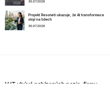
30.07.2026
Projekt Resoneti ukazuje, že AI transformace
stojí na lidech
30.07.2026
V IT ubývá nabízených pozic, firmy
začínají více vyžadovat docházku na
pracoviště
V oboru IT a telekomunikací došlo letos k mírnému úbytku