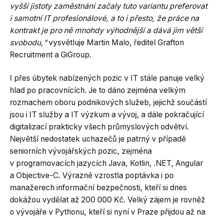
vyšší jistoty zaměstnání začaly tuto variantu preferovat
i
samotní IT profesionálové, a to i přesto, že práce na
kontrakt je pro ně mnohdy výhodnější a dává jim větší
svobodu,“
vysvětluje Martin Malo, ředitel Grafton
Recruitment a GiGroup.
I přes úbytek nabízených pozic v IT stále panuje velký
hlad po pracovnících. Je to dáno zejména velkým
rozmachem oboru podnikových služeb, jejichž součástí
jsou i IT služby a IT výzkum a vývoj, a dále pokračující
digitalizací prakticky všech průmyslových odvětví.
Největší nedostatek uchazečů je patrný v případě
seniorních vývojářských pozic, zejména
v programovacích jazycích Java, Kotlin, .NET, Angular
a Objective-C. Výrazně vzrostla poptávka i po
manažerech informační bezpečnosti, kteří si dnes
dokážou vydělat až 200 000 Kč. Velký zájem je rovněž
o vývojáře v Pythonu, kteří si nyní v Praze přijdou až na