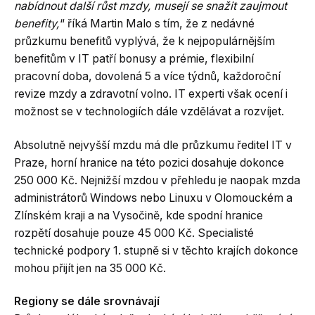
nabídnout další růst mzdy, musejí se snažit zaujmout
benefity,
“ říká Martin Malo s tím, že z nedávné
průzkumu benefitů vyplývá, že k nejpopulárnějším
benefitům v IT patří bonusy a prémie, flexibilní
pracovní doba, dovolená 5 a více týdnů, každoroční
revize mzdy a zdravotní volno. IT experti však ocení i
možnost se v technologiích dále vzdělávat a rozvíjet.
Absolutně nejvyšší mzdu má dle průzkumu ředitel IT v
Praze, horní hranice na této pozici dosahuje dokonce
250 000 Kč. Nejnižší mzdou v přehledu je naopak mzda
administrátorů Windows nebo Linuxu v Olomouckém a
Zlínském kraji a na Vysočině, kde spodní hranice
rozpětí dosahuje pouze 45 000 Kč. Specialisté
technické podpory 1. stupně si v těchto krajích dokonce
mohou přijít jen na 35 000 Kč.
Regiony se dále srovnávají