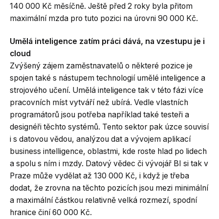
140 000 Kč měsíčně. Ještě před 2 roky byla přitom
maximální mzda pro tuto pozici na úrovni 90 000 Kč.
Umělá inteligence zatím práci dává, na vzestupu je i
cloud
Zvýšený zájem zaměstnavatelů o některé pozice je
spojen také s nástupem technologií umělé inteligence a
strojového učení. Umělá inteligence tak v této fázi více
pracovních míst vytváří než ubírá. Vedle vlastních
programátorů jsou potřeba například také testeři a
designéři těchto systémů. Tento sektor pak úzce souvisí
i s datovou vědou, analýzou dat a vývojem aplikací
business intelligence, oblastmi, kde roste hlad po lidech
a spolu s ním i mzdy. Datový vědec či vývojář BI si tak v
Praze může vydělat až 130 000 Kč, i když je třeba
dodat, že zrovna na těchto pozicích jsou mezi minimální
a maximální částkou relativně velká rozmezí, spodní
hranice činí 60 000 Kč.