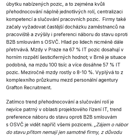
úbytku nabízených pozic, a to zejména kvůli
přehodnocování náplně jednotlivých rolí, centralizaci
kompetencí a slučování pracovních pozic. Firmy také
začaly vyžadovat častější docházku zaměstnanců na
pracoviště a zvýšily i preferenci náboru do stavu oproti
B2B smlouvám s OSVČ. Hlad po lidech nicméně dále
přetrvává. Mzdy v Praze na 67 % IT pozic dosahují v
horním rozpětí šesticiferných hodnot; v Brně je situace
podobná, na mzdu 100 tisíc a více dosáhne 57 % IT
pozic. Meziročně mzdy rostly o 8-10 %. Vyplývá to z
komplexního průzkumu mezd personální agentury
Grafton Recruitment.
Zatímco trend přehodnocování a slučování rolí je
nejvíce patrný v oblasti projektového řízení IT, trend
preference náboru do stavu oproti B2B smlouvám
s OSVČ je vidět napříč všemi pozicemi.
„Zájem o nábor
do stavu přitom nemají jen samotné firmy, z důvodu