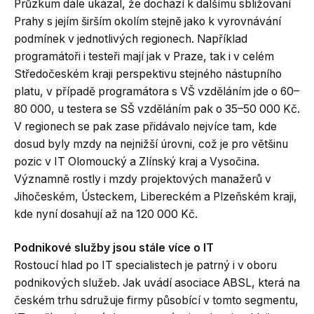
Průzkum dále ukázal, že dochází k dalšímu sbližování
Prahy s jejím širším okolím stejně jako k vyrovnávání
podmínek v jednotlivých regionech. Například
programátoři i testeři mají jak v Praze, tak i v celém
Středočeském kraji perspektivu stejného nástupního
platu, v případě programátora s VŠ vzděláním jde o 60–
80 000, u testera se SŠ vzděláním pak o 35–50 000 Kč.
V regionech se pak zase přidávalo nejvíce tam, kde
dosud byly mzdy na nejnižší úrovni, což je pro většinu
pozic v IT Olomoucký a Zlínský kraj a Vysočina.
Významně rostly i mzdy projektových manažerů v
Jihočeském, Ústeckem, Libereckém a Plzeňském kraji,
kde nyní dosahují až na 120 000 Kč.
Podnikové služby jsou stále více o IT
Rostoucí hlad po IT specialistech je patrný i v oboru
podnikových služeb. Jak uvádí asociace ABSL, která na
českém trhu sdružuje firmy působící v tomto segmentu,