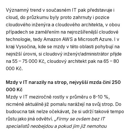
Významný trend v současném IT pak představuje i
cloud, do průzkumu byly proto zahrnuty i pozice
cloudového inženýra a cloudového architekta, v obou
případech se zaměřením na nejrozšířenější cloudové
technologie, tedy Amazon AWS a Microsoft Azure. I v
kraji Vysočina, kde se mzdy v této oblasti pohybují na
nejnižší úrovni, si cloudový inženýr/administrátor přijde
na 55 – 75 000 Kč, cloudový architekt pak na 65 – 80
000 Kč.
Mzdy v IT narazily na strop, nejvyšší mzda činí 250
000 Kč
Mzdy v IT meziročně rostly v průměru o 8-10 %,
nicméně aktuálně již pomalu narážejí na svůj strop. Do
budoucna tak nelze očekávat, že si udrží takové tempo
růstu jako jiná odvětví. „
Firmy se ovšem bez IT
specialistů neobejdou a pokud jim již nemohou