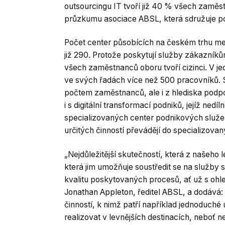
outsourcingu IT tvoří již 40 % všech zamě
průzkumu asociace ABSL, která sdružuje po
Počet center působících na českém trhu mezi
již 290. Protože poskytují služby zákazníků
všech zaměstnanců oboru tvoří cizinci. V j
ve svých řadách více než 500 pracovníků. 
počtem zaměstnanců, ale i z hlediska podpo
i s digitální transformací podniků, jejíž nedí
specializovaných center podnikových služeb.
určitých činností převádějí do specializov
„Nejdůležitější skutečností, která z našeho 
která jim umožňuje soustředit se na služby 
kvalitu poskytovaných procesů, ať už s ohle
Jonathan Appleton, ředitel ABSL, a dodává:
činností, k nimž patří například jednoduché
realizovat v levnějších destinacích, neboť n