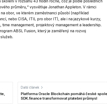
 školení v rozsahu 43 hodin ročně, což je podle posledních
vého průměru,“ vysvětluje Jonathan Appleton. V rámci
é na obor, ve kterém zaměstnanci působí (například
cí, nebo CISA, ITIL pro obor IT), ale i na jazykové kurzy,
i, time management, projektový management a leadership.
rogram ABSL Fusion, který je zaměřený na rozvoj
služeb.
Další článek
te,
Platforma Oracle Blockchain pomáhá české spole
SDK.finance transformovat platební průmysl