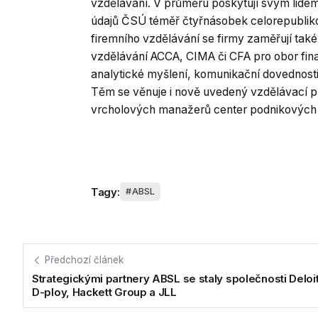
vzdělávání. V průměru poskytují svým lidem
údajů ČSÚ téměř čtyřnásobek celorepubliko
firemního vzdělávání se firmy zaměřují tak
vzdělávání ACCA, CIMA či CFA pro obor finan
analytické myšlení, komunikační dovednost
Těm se věnuje i nově uvedený vzdělávací p
vrcholových manažerů center podnikových 
Tagy:
ABSL
Předchozí článek
Strategickými partnery ABSL se staly společnosti Deloit
D-ploy, Hackett Group a JLL