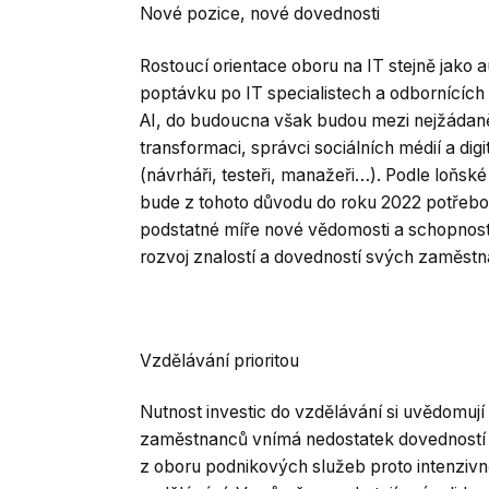
Nové pozice, nové dovednosti
Rostoucí orientace oboru na IT stejně jako 
poptávku po IT specialistech a odbornících no
AI, do budoucna však budou mezi nejžádanější 
transformaci, správci sociálních médií a di
(návrháři, testeři, manažeři…). Podle loňsk
bude z tohoto důvodu do roku 2022 potřeb
podstatné míře nové vědomosti a schopnosti
rozvoj znalostí a dovedností svých zaměstn
Vzdělávání prioritou
Nutnost investic do vzdělávání si uvědomuj
zaměstnanců vnímá nedostatek dovedností v o
z oboru podnikových služeb proto intenzivně