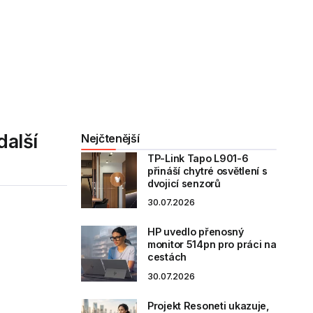
další
Nejčtenější
TP-Link Tapo L901-6
přináší chytré osvětlení s
dvojicí senzorů
30.07.2026
HP uvedlo přenosný
monitor 514pn pro práci na
cestách
30.07.2026
Projekt Resoneti ukazuje,