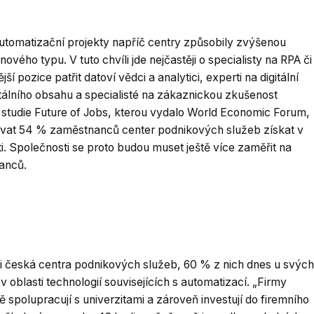
automatizační projekty napříč centry způsobily zvýšenou
vého typu. V tuto chvíli jde nejčastěji o specialisty na RPA či
pozice patřit datoví vědci a analytici, experti na digitální
gitálního obsahu a specialisté na zákaznickou zkušenost
é studie Future of Jobs, kterou vydalo World Economic Forum,
ovat 54 % zaměstnanců center podnikových služeb získat v
. Společnosti se proto budou muset ještě více zaměřit na
anců.
í i česká centra podnikových služeb, 60 % z nich dnes u svých
blasti technologií souvisejících s automatizací. „Firmy
 spolupracují s univerzitami a zároveň investují do firemního