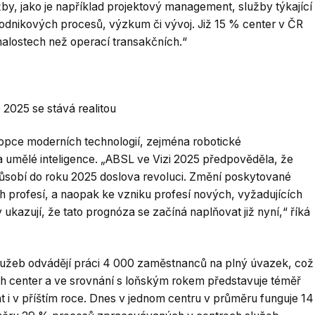
by, jako je například projektový management, služby týkající
odnikových procesů, výzkum či vývoj. Již 15 % center v ČR
alostech než operací transakčních.“
2025 se stává realitou
opce moderních technologií, zejména robotické
 a umělé inteligence. „ABSL ve Vizi 2025 předpověděla, že
ůsobí do roku 2025 doslova revoluci. Změní poskytované
ch profesí, a naopak ke vzniku profesí nových, vyžadujících
y ukazují, že tato prognóza se začíná naplňovat již nyní,“ říká
služeb odvádějí práci 4 000 zaměstnanců na plný úvazek, což
h center a ve srovnání s loňským rokem představuje téměř
 i v příštím roce. Dnes v jednom centru v průměru funguje 14