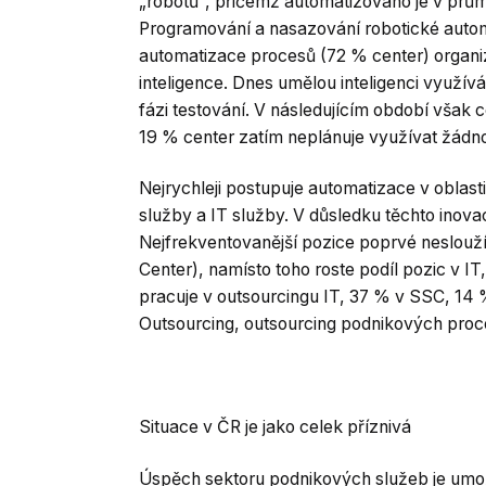
„robotů“, přičemž automatizováno je v pr
Programování a nasazování robotické autom
automatizace procesů (72 % center) organiza
inteligence. Dnes umělou inteligenci využív
fázi testování. V následujícím období však c
19 % center zatím neplánuje využívat žádnou
Nejrychleji postupuje automatizace v oblasti
služby a IT služby. V důsledku těchto inova
Nejfrekventovanější pozice poprvé neslouží
Center), namísto toho roste podíl pozic v I
pracuje v outsourcingu IT, 37 % v SSC, 14
Outsourcing, outsourcing podnikových proc
Situace v ČR je jako celek příznivá
Úspěch sektoru podnikových služeb je umož