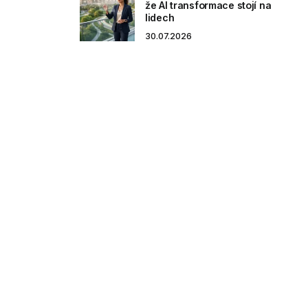
že AI transformace stojí na
lidech
30.07.2026