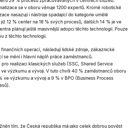
ůměru 29 % procesů zpracovávaných v centrech služeb.
atizace se v oboru věnuje 1200 expertů. Kromě robotické
ce nasazují i nástroje spadající do kategorie umělé
á již 12 % center na 18 % svých procesů, dalších 14 % je ve
entra plánují ještě masivnější adopci těchto technologií. Pouze
 z těchto technologií.
 finančních operací, následují lidské zdroje, zákaznické
cí se mění i hlavní náplň práce zaměstnanců.
 pro realizaci klasických služeb (SSC, Shared Service
T, ve výzkumu a vývoji. V tuto chvíli 40 % zaměstnanců oboru
 % ve výzkumu a vývoji a 9 % v BPO (Business Process
esů).
něn tím, že Česká republika má jako celek dobrou pověst