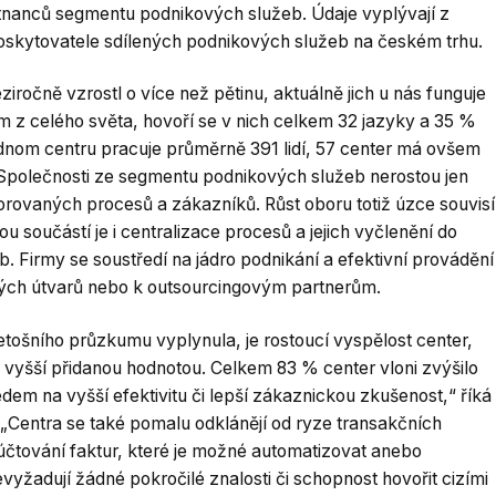
stnanců segmentu podnikových služeb. Údaje vyplývají z
skytovatele sdílených podnikových služeb na českém trhu.
ročně vzrostl o více než pětinu, aktuálně jich u nás funguje
m z celého světa, hovoří se v nich celkem 32 jazyky a 35 %
ednom centru pracuje průměrně 391 lidí, 57 center má ovšem
Společnosti ze segmentu podnikových služeb nerostou jen
rovaných procesů a zákazníků. Růst oboru totiž úzce souvisí
lnou součástí je i centralizace procesů a jejich vyčlenění do
 Firmy se soustředí na jádro podnikání a efektivní provádění
aných útvarů nebo k outsourcingovým partnerům.
letošního průzkumu vyplynula, je rostoucí vyspělost center,
s vyšší přidanou hodnotou. Celkem 83 % center vloni zvýšilo
dem na vyšší efektivitu či lepší zákaznickou zkušenost,“ říká
 „Centra se také pomalu odklánějí od ryze transakčních
 účtování faktur, které je možné automatizovat anebo
evyžadují žádné pokročilé znalosti či schopnost hovořit cizími