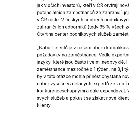
jak v očích investorů, kteří v ČR otvírají nov
potenciálních zaměstnanců ze zahraničí, jej
v ČR roste. V českých centrech podnikových
zahraničních odborníků (tedy 35 % všech z
Čtvrtina center podnikových služeb zaměst
„Nábor talentů je v našem oboru komplikován
požadavky na zaměstnance. Vedle expertníc
jazyky, které jsou často i velmi neobvyklé. 
zaměstnance meziročně o 1 týden, na 8,1 t
by v této otázce mohla přinést chystaná no
nábor vysoce vzdělaných expertů ze zemí 
konkurenceschopnými a dále expandovat. V p
svých služeb a pokusit se získat nové klient
klienty.