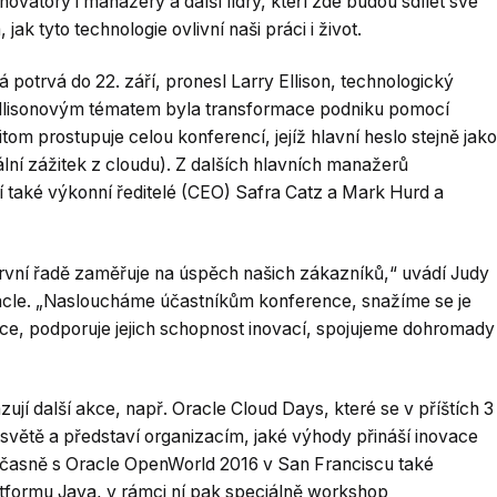
novátory i manažery a další lídry, kteří zde budou sdílet své
ak tyto technologie ovlivní naši práci i život.
 potrvá do 22. září, pronesl Larry Ellison, technologický
 Ellisonovým tématem byla transformace podniku pomocí
om prostupuje celou konferencí, jejíž hlavní heslo stejně jako
ální zážitek z cloudu). Z dalších hlavních manažerů
í také výkonní ředitelé (CEO) Safra Catz a Mark Hurd a
vní řadě zaměřuje na úspěch našich zákazníků,“ uvádí Judy
racle. „Nasloucháme účastníkům konference, snažíme se je
ce, podporuje jejich schopnost inovací, spojujeme dohromady
í další akce, např. Oracle Cloud Days, které se v příštích 3
větě a představí organizacím, jaké výhody přináší inovace
oučasně s Oracle OpenWorld 2016 v San Franciscu také
formu Java, v rámci ní pak speciálně workshop