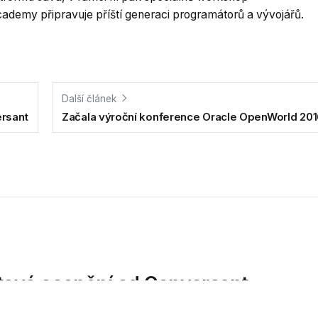
ademy připravuje příští generaci programátorů a vývojářů.
Další článek
rsant
Začala výroční konference Oracle OpenWorld 20
tové ocenění od Conversant