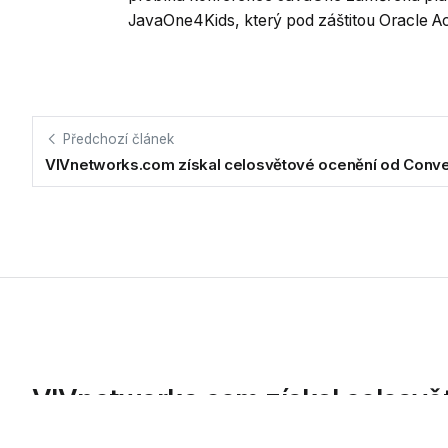
JavaOne4Kids, který pod záštitou Oracle Ac
Předchozí článek
VIVnetworks.com získal celosvětové ocenění od Conve
VIVnetworks.com získal celosvě