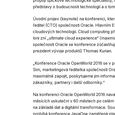
propojí špičkové technologické specialisty, i
představy o budoucnosti technologií a o tom, j
Úvodní projev (keynote) na konferenci, která
ředitel (CTO) společnosti Oracle. Hlavním
cloudových technologií. Cloud computing přit
loni zní „ultimate cloud experience“ (maxim
společnosti Oracle se konference zúčastňuj
prezident vývoje produktů Thomas Kurian.
„Konference Oracle OpenWorld 2016 se v pr
Sim, marketingová ředitelka společnosti O
maximálně zapojit, poskytujeme jim informa
zákazníky, partnery i další odborníky.“
Na konferenci Oracle OpenWorld 2016 navazuj
měsících uskuteční v 60 městech po celém s
na základě dat a digitální transformace. S
probíhá konference JavaOne zaměřená plat