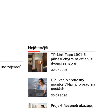
Nejčtenější
TP-Link Tapo L901-6
přináší chytré osvětlení s
dvojicí senzorů
-line zájemců
30.07.2026
HP uvedlo přenosný
monitor 514pn pro práci na
cestách
30.07.2026
Projekt Resoneti ukazuje,