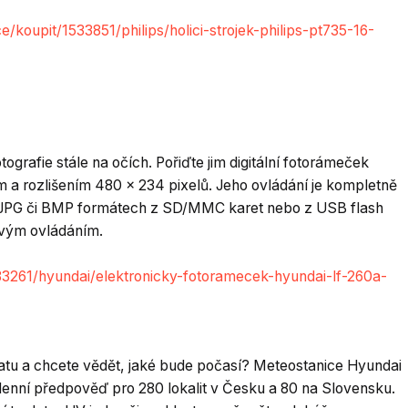
koupit/1533851/philips/holici-strojek-philips-pt735-16-
grafie stále na očích. Pořiďte jim digitální fotorámeček
 a rozlišením 480 x 234 pixelů. Jeho ovládání je kompletně
v JPG či BMP formátech z SD/MMC karet nebo z USB flash
kovým ovládáním.
383261/hyundai/elektronicky-fotoramecek-hyundai-lf-260a-
atu a chcete vědět, jaké bude počasí? Meteostanice Hyundai
nní předpověď pro 280 lokalit v Česku a 80 na Slovensku.