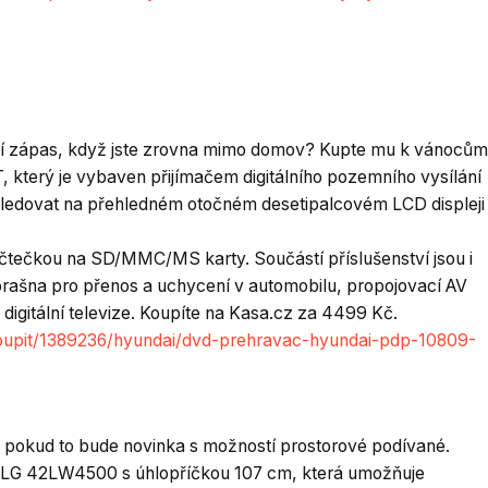
í zápas, když jste zrovna mimo domov? Kupte mu k vánocům
erý je vybaven přijímačem digitálního pozemního vysílání
ledovat na přehledném otočném desetipalcovém LCD displeji
 čtečkou na SD/MMC/MS karty. Součástí příslušenství jsou i
brašna pro přenos a uchycení v automobilu, propojovací AV
 digitální televize. Koupíte na Kasa.cz za 4499 Kč.
koupit/1389236/hyundai/dvd-prehravac-hyundai-pdp-10809-
ášť pokud to bude novinka s možností prostorové podívané.
 LG 42LW4500 s úhlopříčkou 107 cm, která umožňuje