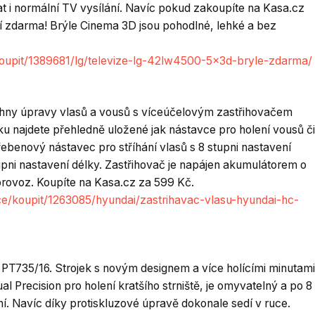
t i normální TV vysílání. Navíc pokud zakoupíte na Kasa.cz
lí zdarma! Brýle Cinema 3D jsou pohodlné, lehké a bez
koupit/1389681/lg/televize-lg-42lw4500-5×3d-bryle-zdarma/
hny úpravy vlasů a vousů s víceúčelovým zastřihovačem
u najdete přehledně uložené jak nástavce pro holení vousů či
hřebenový nástavec pro stříhání vlasů s 8 stupni nastavení
upni nastavení délky. Zastřihovač je napájen akumulátorem o
provoz. Koupíte na Kasa.cz za 599 Kč.
e/koupit/1263085/hyundai/zastrihavac-vlasu-hyundai-hc-
ips PT735/16. Strojek s novým designem a více holícími minutami
l Precision pro holení kratšího strniště, je omyvatelný a po 8
ní. Navíc díky protiskluzové úpravě dokonale sedí v ruce.