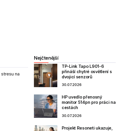
Nejčtenější
TP-Link Tapo L901-6
přináší chytré osvětlení s
 stresu na
dvojicí senzorů
30.07.2026
HP uvedlo přenosný
monitor 514pn pro práci na
cestách
30.07.2026
Projekt Resoneti ukazuje,