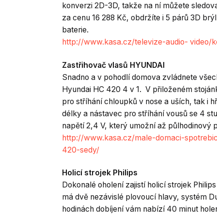
konverzi 2D-3D, takže na ní můžete sledova
za cenu 16 288 Kč, obdržíte i 5 párů 3D brý
baterie.
http://www.kasa.cz/televize-audio- video/
Zastřihovač vlasů HYUNDAI
Snadno a v pohodlí domova zvládnete všec
Hyundai HC 420 4 v 1. V přiloženém stojánk
pro stříhání chloupků v nose a uších, tak i 
délky a nástavec pro stříhání vousů se 4 st
napětí 2,4 V, který umožní až půlhodinový 
http://www.kasa.cz/male-domaci-spotrebic
420-sedy/
Holicí strojek Philips
Dokonalé oholení zajistí holicí strojek Phil
má dvě nezávislé plovoucí hlavy, systém Dua
hodinách dobíjení vám nabízí 40 minut hole