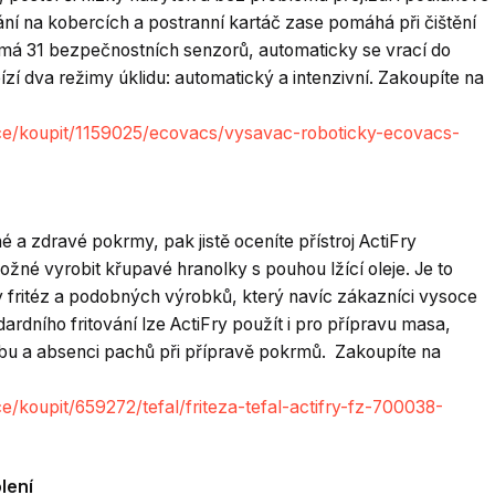
vání na kobercích a postranní kartáč zase pomáhá při čištění
á 31 bezpečnostních senzorů, automaticky se vrací do
bízí dva režimy úklidu: automatický a intenzivní. Zakoupíte na
ce/koupit/1159025/ecovacs/vysavac-roboticky-ecovacs-
né a zdravé pokrmy, pak jistě oceníte přístroj ActiFry
ožné vyrobit křupavé hranolky s pouhou lžící oleje. Je to
dy fritéz a podobných výrobků, který navíc zákazníci vysoce
dardního fritování lze ActiFry použít i pro přípravu masa,
žbu a absenci pachů při přípravě pokrmů. Zakoupíte na
/koupit/659272/tefal/friteza-tefal-actifry-fz-700038-
lení