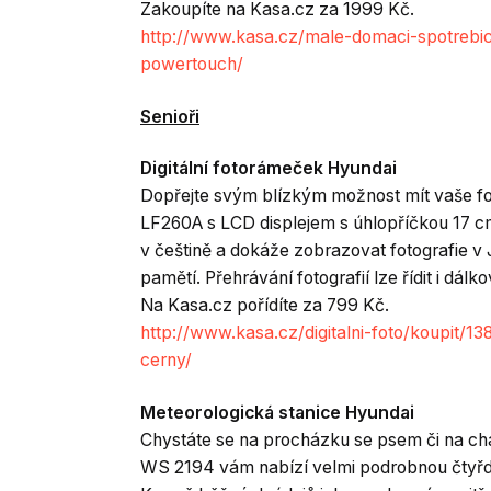
Zakoupíte na Kasa.cz za 1999 Kč.
http://www.kasa.cz/male-domaci-spotrebice/
powertouch/
Senioři
Digitální fotorámeček Hyundai
Dopřejte svým blízkým možnost mít vaše foto
LF260A s LCD displejem s úhlopříčkou 17 cm
v češtině a dokáže zobrazovat fotografie 
pamětí. Přehrávání fotografií lze řídit i dál
Na Kasa.cz pořídíte za 799 Kč.
http://www.kasa.cz/digitalni-foto/koupit/1
cerny/
Meteorologická stanice Hyundai
Chystáte se na procházku se psem či na ch
WS 2194 vám nabízí velmi podrobnou čtyřde