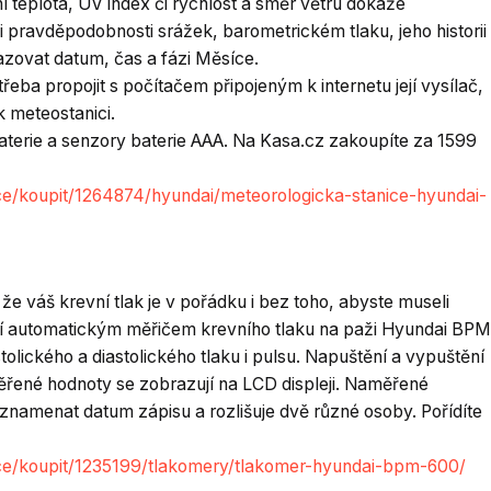
 teplota, UV index či rychlost a směr větru dokáže
i pravděpodobnosti srážek, barometrickém tlaku, jeho historii
zovat datum, čas a fázi Měsíce.
řeba propojit s počítačem připojeným k internetu její vysílač,
k meteostanici.
aterie a senzory baterie AAA. Na Kasa.cz zakoupíte za 1599
e/koupit/1264874/hyundai/meteorologicka-stanice-hyundai-
, že váš krevní tlak je v pořádku i bez toho, abyste museli
těší automatickým měřičem krevního tlaku na paži Hyundai BPM
olického a diastolického tlaku i pulsu. Napuštění a vypuštění
řené hodnoty se zobrazují na LCD displeji. Naměřené
aznamenat datum zápisu a rozlišuje dvě různé osoby. Pořídíte
ce/koupit/1235199/tlakomery/tlakomer-hyundai-bpm-600/