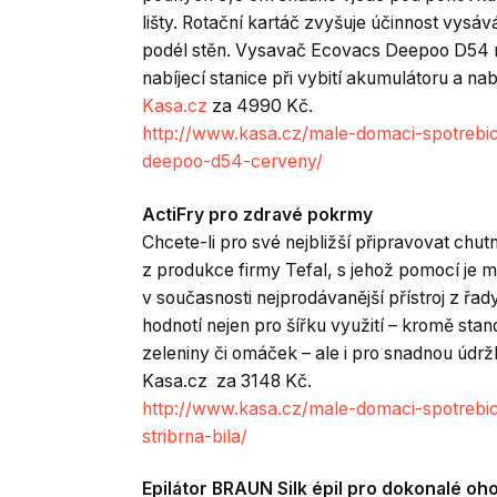
lišty. Rotační kartáč zvyšuje účinnost vysá
podél stěn. Vysavač Ecovacs Deepoo D54 m
nabíjecí stanice při vybití akumulátoru a na
Kasa.cz
za 4990 Kč.
http://www.kasa.cz/male-domaci-spotrebi
deepoo-d54-cerveny/
ActiFry pro zdravé pokrmy
Chcete-li pro své nejbližší připravovat chut
z produkce firmy Tefal, s jehož pomocí je m
v současnosti nejprodávanější přístroj z řa
hodnotí nejen pro šířku využití – kromě stan
zeleniny či omáček – ale i pro snadnou údr
Kasa.cz za 3148 Kč.
http://www.kasa.cz/male-domaci-spotrebice
stribrna-bila/
Epilátor BRAUN Silk épil pro dokonalé oho