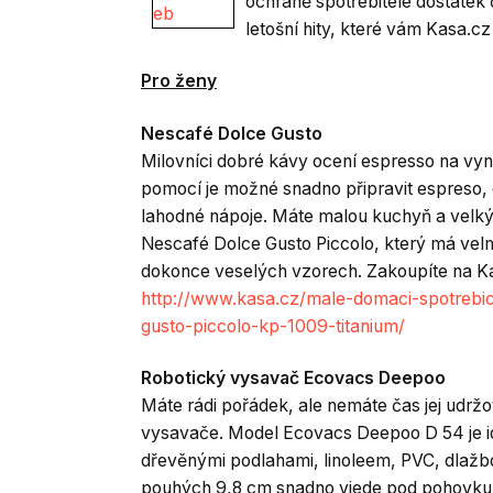
ochraně spotřebitele dostatek
letošní hity, které vám Kasa.cz
Pro ženy
Nescafé Dolce Gusto
Milovníci dobré kávy ocení espresso na vyn
pomocí je možné snadno připravit espreso, 
lahodné nápoje. Máte malou kuchyň a velk
Nescafé Dolce Gusto Piccolo, který má velm
dokonce veselých vzorech. Zakoupíte na K
http://www.kasa.cz/male-domaci-spotrebic
gusto-piccolo-kp-1009-titanium/
Robotický vysavač Ecovacs Deepoo
Máte rádi pořádek, ale nemáte čas jej udr
vysavače. Model Ecovacs Deepoo D 54 je ide
dřevěnými podlahami, linoleem, PVC, dlažbo
pouhých 9,8 cm snadno vjede pod pohovku, 