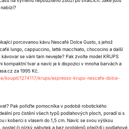
 času na výměnu nepoužitého zboží po svátcích. Jaké jsou
 nabízí?
ikající porcovanou kávu
Nescafé Dolce Gusto, s jehož
café lungo, cappuccino, latté macchiato, chococino a další
ý kávovar se vám tam nevejde? Pak zvolte model KRUPS
i kompaktní tvar a navíc je k dispozici v mnoha barvách a
asa.cz za 1995 Kč.
e/koupit/1274117/krups/espresso-krups-nescafe-dolce-
žovat? Pak pořiďte pomocníka v podobě robotického
ální pro čistění všech typů podlahových ploch, poradí si s
u i koberci s vlasem do 1,5 cm. Navíc se svou výškou
postel či nízký nábytek a bez problémů přejíždí i podlahové