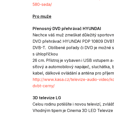
580-seda/
Pro muže
Přenosný DVD přehrávač HYUNDAI
Nechce váš muž zmeškat důležitý sportovn
DVD přehrávač HYUNDAI PDP 10809 DVBT, kt
DVB-T. Oblíbené pořady či DVD je možné s
s úhlopříčkou
26 cm. Přístroj je vybaven i USB vstupem a
síťový a automobilový napáječ, sluchátka, 
kabel, dálkové ovládání a anténa pro příjem
http://www.kasa.cz/televize-audio-video/
dvbt-cerny/
3D televize LG
Celou rodinu potěšíte i novou televizí, zvl
Vhodným tipem je Cinema 3D LED Televize