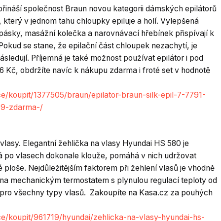
přináší společnost Braun novou kategorii dámských epilátorů
 který v jednom tahu chloupky epiluje a holí. Vylepšená
 pásky, masážní kolečka a narovnávací hřebínek přispívají k
Pokud se stane, že epilační část chloupek nezachytí, je
ásledují. Příjemná je také možnost používat epilátor i pod
Kč, obdržíte navíc k nákupu zdarma i froté set v hodnotě
/koupit/1377505/braun/epilator-braun-silk-epil-7-7791-
99-zdarma-/
lasy. Elegantní žehlička na vlasy Hyundai HS 580 je
á po vlasech dokonale klouže, pomáhá v nich udržovat
 ploše. Nejdůležitějším faktorem při žehlení vlasů je vhodně
ena mechanickým termostatem s plynulou regulací teploty od
ah pro všechny typy vlasů. Zakoupíte na Kasa.cz za pouhých
e/koupit/961719/hyundai/zehlicka-na-vlasy-hyundai-hs-