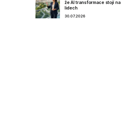
že AI transformace stojí na
lidech
30.07.2026