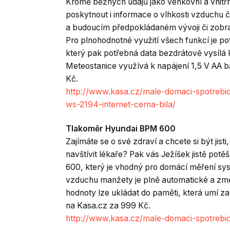
Kromě běžných údajů jako venkovní a vnitřní
poskytnout i informace o vlhkosti vzduchu č
a budoucím předpokládaném vývoji či zobra
Pro plnohodnotné využití všech funkcí je pot
který pak potřebná data bezdrátově vysílá 
Meteostanice využívá k napájení 1,5 V AA b
Kč.
http://www.kasa.cz/male-domaci-spotrebic
ws-2194-internet-cerna-bila/
Tlakoměr Hyundai BPM 600
Zajímáte se o své zdraví a chcete si být jisti
navštívit lékaře? Pak vás Ježíšek jistě po
600, který je vhodný pro domácí měření syst
vzduchu manžety je plně automatické a změ
hodnoty lze ukládat do paměti, která umí z
na Kasa.cz za 999 Kč.
http://www.kasa.cz/male-domaci-spotrebi