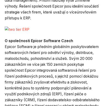
data management). Přitom nabízejí výše zmíněné
výhody. Řešení společnosti Epicor jsou ideální součástí
strategie všech firem, které uvažují o víceúrovňovém
přístupu k ERP.
O společnosti Epicor Software Czech
Epicor Software je předním globálním poskytovatelem
softwarových řešení pro odvětví výroby, distribuce,
maloobchodu, pohostinství a služeb. Svým 20 000
zákazníkům ve více jak 150 zemích poskytuje
společnost Epicor integrovaná softwarová řešení pro
řízení podnikových procesů, s jejichž pomocí dokážou
firmy zákazníků zvyšovat efektivitu a ziskovost,
konkrétně jsou to systémy podporující plánování a
využití podnikových zdrojů (ERP), řízení péče o
zákazníky (CRM), řízení dodavatelsko-odběratelského
řetězce (SCM) a řízení operací v oblasti maloobchodu