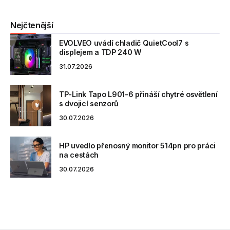
Nejčtenější
EVOLVEO uvádí chladič QuietCool7 s
displejem a TDP 240 W
31.07.2026
TP-Link Tapo L901-6 přináší chytré osvětlení
s dvojicí senzorů
30.07.2026
HP uvedlo přenosný monitor 514pn pro práci
na cestách
30.07.2026