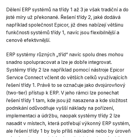
Dělení ERP systémů na třídy 1 až 3 je však tradiční a do
jisté míry už překonané. Řešení třídy 2, jaké dodává
například společnost Epicor, již dnes nabízejí většinu
funkčnosti systémů třídy 1, navíc jsou flexibilnější a
cenově efektivnější.
ERP systémy různých „tříd“ navíc spolu dnes mohou
snadno spolupracovat a lze je dobře integrovat.
Systémy třídy 2 lze například pomocí nástroje Epicor
Service Connect včlenit do větších celků využívajících
řešení třídy 1. Právě to se označuje jako dvojúrovňový
(two-tier) přístup k ERP. V jeho rámci lze ponechat
řešení třídy 1 tam, kde jsou již nasazena a kde složitost
podnikání odůvodňuje vyšší náklady na pořízení,
implementaci a údržbu, naopak systémy třídy 2 lze
nasadit v místech, která potřebují výkonný ERP systém,
ale řešení třídy 1 by bylo příliš nákladné nebo by úroveň