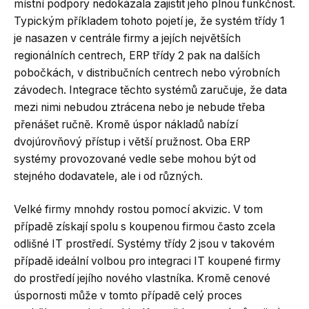
místní podpory nedokázala zajistit jeho plnou funkčnost.
Typickým příkladem tohoto pojetí je, že systém třídy 1
je nasazen v centrále firmy a jejích největších
regionálních centrech, ERP třídy 2 pak na dalších
pobočkách, v distribučních centrech nebo výrobních
závodech. Integrace těchto systémů zaručuje, že data
mezi nimi nebudou ztrácena nebo je nebude třeba
přenášet ručně. Kromě úspor nákladů nabízí
dvojúrovňový přístup i větší pružnost. Oba ERP
systémy provozované vedle sebe mohou být od
stejného dodavatele, ale i od různých.
Velké firmy mnohdy rostou pomocí akvizic. V tom
případě získají spolu s koupenou firmou často zcela
odlišné IT prostředí. Systémy třídy 2 jsou v takovém
případě ideální volbou pro integraci IT koupené firmy
do prostředí jejího nového vlastníka. Kromě cenové
úspornosti může v tomto případě celý proces