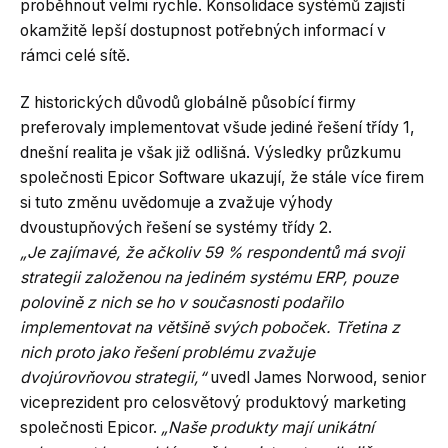
proběhnout velmi rychle. Konsolidace systémů zajistí
okamžitě lepší dostupnost potřebných informací v
rámci celé sítě.
Z historických důvodů globálně působící firmy
preferovaly implementovat všude jediné řešení třídy 1,
dnešní realita je však již odlišná. Výsledky průzkumu
společnosti Epicor Software ukazují, že stále více firem
si tuto změnu uvědomuje a zvažuje výhody
dvoustupňových řešení se systémy třídy 2.
„Je zajímavé, že ačkoliv 59 % respondentů má svoji
strategii založenou na jediném systému ERP, pouze
polovině z nich se ho v současnosti podařilo
implementovat na většině svých poboček. Třetina z
nich proto jako řešení problému zvažuje
dvojúrovňovou strategii,“
uvedl James Norwood, senior
viceprezident pro celosvětový produktový marketing
společnosti Epicor.
„Naše produkty mají unikátní