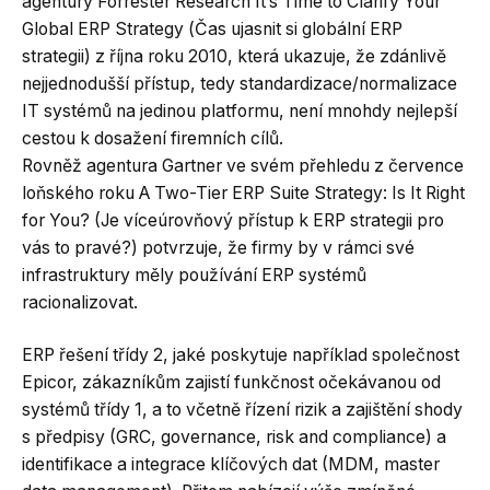
agentury Forrester Research It’s Time to Clarify Your
Global ERP Strategy (Čas ujasnit si globální ERP
strategii) z října roku 2010, která ukazuje, že zdánlivě
nejjednodušší přístup, tedy standardizace/normalizace
IT systémů na jedinou platformu, není mnohdy nejlepší
cestou k dosažení firemních cílů.
Rovněž agentura Gartner ve svém přehledu z července
loňského roku A Two-Tier ERP Suite Strategy: Is It Right
for You? (Je víceúrovňový přístup k ERP strategii pro
vás to pravé?) potvrzuje, že firmy by v rámci své
infrastruktury měly používání ERP systémů
racionalizovat.
ERP řešení třídy 2, jaké poskytuje například společnost
Epicor, zákazníkům zajistí funkčnost očekávanou od
systémů třídy 1, a to včetně řízení rizik a zajištění shody
s předpisy (GRC, governance, risk and compliance) a
identifikace a integrace klíčových dat (MDM, master