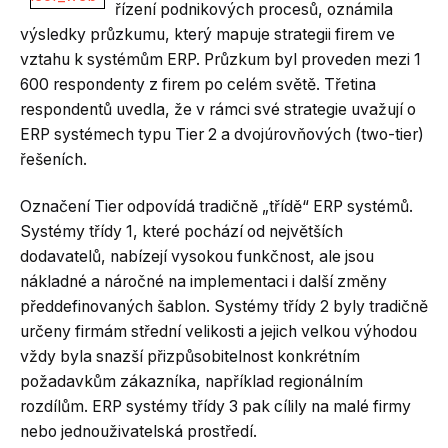
řízení podnikových procesů, oznámila
výsledky průzkumu, který mapuje strategii firem ve
vztahu k systémům ERP. Průzkum byl proveden mezi 1
600 respondenty z firem po celém světě. Třetina
respondentů uvedla, že v rámci své strategie uvažují o
ERP systémech typu Tier 2 a dvojúrovňových (two-tier)
řešeních.
Označení Tier odpovídá tradičně „třídě“ ERP systémů.
Systémy třídy 1, které pochází od největších
dodavatelů, nabízejí vysokou funkčnost, ale jsou
nákladné a náročné na implementaci i další změny
předdefinovaných šablon. Systémy třídy 2 byly tradičně
určeny firmám střední velikosti a jejich velkou výhodou
vždy byla snazší přizpůsobitelnost konkrétním
požadavkům zákazníka, například regionálním
rozdílům. ERP systémy třídy 3 pak cílily na malé firmy
nebo jednouživatelská prostředí.