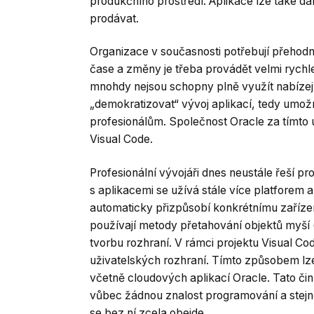
produkčního prostředí. Aplikace lze také dále
prodávat.
Organizace v současnosti potřebují přehodnot
čase a změny je třeba provádět velmi rychl
mnohdy nejsou schopny plně využít nabízející
„demokratizovat“ vývoj aplikací, tedy umožni
profesionálům. Společnost Oracle za tímto
Visual Code.
Profesionální vývojáři dnes neustále řeší p
s aplikacemi se užívá stále více platforem a
automaticky přizpůsobí konkrétnímu zařízení 
používají metody přetahování objektů myší 
tvorbu rozhraní. V rámci projektu Visual Co
uživatelských rozhraní. Tímto způsobem lze n
včetně cloudových aplikací Oracle. Tato či
vůbec žádnou znalost programování a stejně
se bez ní zcela obejde.