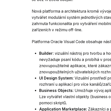
Nová platforma a architektura kromě vývoj
vytvářet modulární systém jednotlivých sta
zahrnuta funkcionalita pro vytváření mobilní
zařízeních v režimu off-line.
Platforma Oracle Visual Code obsahuje násle
Builder
: vizuální nástroj pro tvorbu a
nevyžaduje psaní kódu a probíhá v pro
znovupoužitelné aplikace, které zákazn
znovupoužitelných uživatelských rozhra
UI Design System
: Vizuální prostředí 
rozhraní u aplikací pro více kanálů/zaří
Business Objects
: Umožňuje vývoj apl
Lze vytvářet vlastní objekty (business ob
pomoci skriptů.
Application Marketplace:
Zákazníci a 