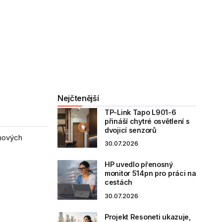
Nejčtenější
TP-Link Tapo L901-6
přináší chytré osvětlení s
dvojicí senzorů
 nových
30.07.2026
HP uvedlo přenosný
monitor 514pn pro práci na
cestách
30.07.2026
Projekt Resoneti ukazuje,