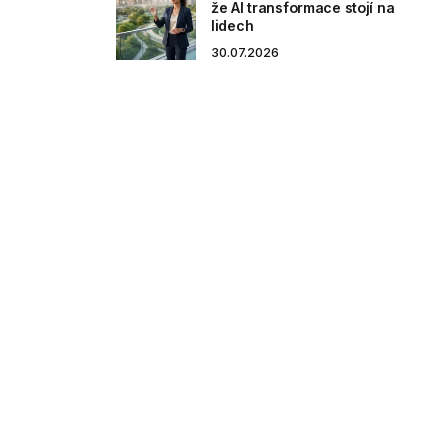
že AI transformace stojí na
lidech
30.07.2026