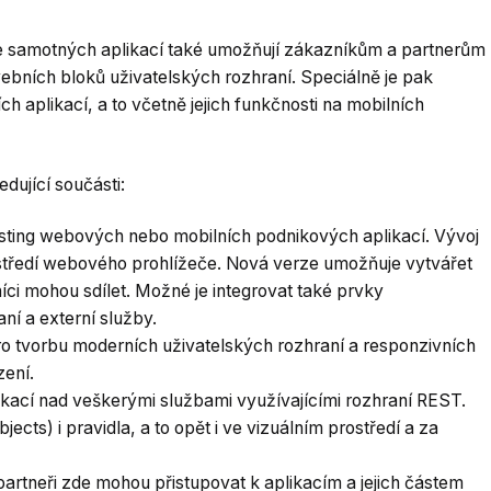
e samotných aplikací také umožňují zákazníkům a partnerům
vebních bloků uživatelských rozhraní. Speciálně je pak
ch aplikací, a to včetně jejich funkčnosti na mobilních
dující součásti:
 hosting webových nebo mobilních podnikových aplikací. Vývoj
středí webového prohlížeče. Nová verze umožňuje vytvářet
íci mohou sdílet. Možné je integrovat také prvky
ní a externí služby.
pro tvorbu moderních uživatelských rozhraní a responzivních
zení.
ikací nad veškerými službami využívajícími rozhraní REST.
jects) i pravidla, a to opět i ve vizuálním prostředí a za
partneři zde mohou přistupovat k aplikacím a jejich částem