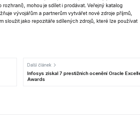
ozhraní), mohou je sdílet i prodávat. Veřejný katalog
žňuje vývojářům a partnerům vytvářet nové zdroje příjmů,
loužit jako repozitáře sdílených zdrojů, které lze používat
Další článek
Infosys získal 7 prestižních ocenění Oracle Excel
Awards