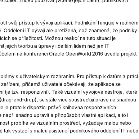
 sdílet, znovu používat (včetně jejich částí), publikovat i
it svůj přístup k vývoji aplikací. Podnikání funguje v reálném
e. Oddělení IT bývají ale přetížená, což znamená, že podniky
ch se příležitostí. Možnou reakcí na tuto situaci je
t jejich tvorbu a úpravy i dalším lidem než jen IT
 účelem na konferenci Oracle OpenWorld 2016 uvedla projekt
roblémy s uživatelským rozhraním. Pro přístup k datům a práci
 zařízení, přičemž uživatelé očekávají, že aplikace se
(je tzv. responzivní). Také vizuální vývojové nástroje, které
(drag-and-drop), se stále více soustřeďují právě na snadnou
de je proto k dispozici právě knihovna responzivních
apř. snadno upravit a přizpůsobit vlastní aplikaci, a to i
nnost probíhá ve vizuálním prostředí, vyžaduje malou nebo
 tak vystačí s malou asistencí podnikového oddělení IT nebo